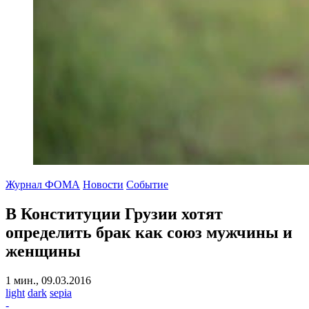
Журнал ФОМА
Новости
Событие
В Конституции Грузии хотят
определить брак как союз мужчины и
женщины
1 мин., 09.03.2016
light
dark
sepia
-