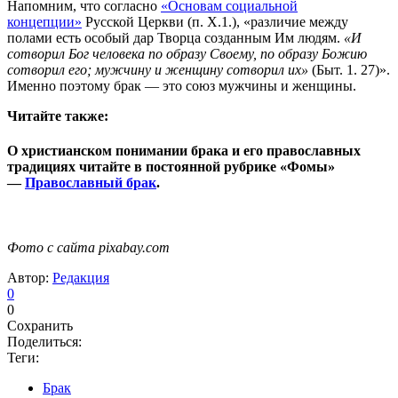
Напомним, что согласно
«Основам социальной
концепции»
Русской Церкви (п. Х.1.), «различие между
полами есть особый дар Творца созданным Им людям.
«И
сотворил Бог человека по образу Своему, по образу Божию
сотворил его; мужчину и женщину сотворил их»
(Быт. 1. 27)».
Именно поэтому брак — это союз мужчины и женщины.
Читайте также:
О христианском понимании брака и его православных
традициях читайте в постоянной рубрике «Фомы»
—
Православный брак
.
Фото с сайта pixabay.com
Автор:
Редакция
0
0
Сохранить
Поделиться:
Теги:
Брак