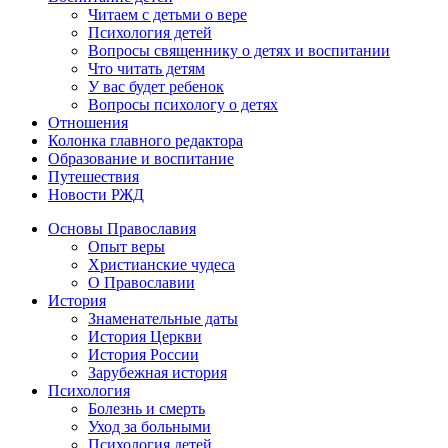
Читаем с детьми о вере
Психология детей
Вопросы священнику о детях и воспитании
Что читать детям
У вас будет ребенок
Вопросы психологу о детях
Отношения
Колонка главного редактора
Образование и воспитание
Путешествия
Новости РЖД
Основы Православия
Опыт веры
Христианские чудеса
О Православии
История
Знаменательные даты
История Церкви
История России
Зарубежная история
Психология
Болезнь и смерть
Уход за больными
Психология детей