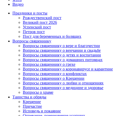
Видео
Праздники и посты
Рождественский пост
Великий пост 2026
Успенский пост
Петров пост
Пост для беременных и болящих
Вопросы священнику
Вопросы священнику о вере и благочестии
Вопросы священнику о венчании и свадьбе
Вопросы священнику о детях и воспитании
Вопросы священнику о домашних питомцах
Вопросы священнику о грехе
Вопросы священнику о коронавирусе и карантине
Вопросы священнику о конфликтах
Вопросы священнику о Крещении
Вопросы священнику о любви и отношениях
Вопросы священнику о медицине и здоровье
Вопросы о храме
Таинства и обряды
Крещение
Причастие
Исповедь и покаяние
Отпевание, поминовение усопших