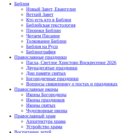
Библия
Новый Завет, Евангелие
Ветхий Завет
Кто есть кто в Библии
Библейская текстология
Пророки Библии
Читаем Писание
Толкование Библии
Библия на Руси
Библиография
Православные праздники
Пасха, Светлое Христово Воскресение 2026
Двунадесятые праздники
Дни памяти святых
Богородичные праздники
Вопросы священнику о постах и праздниках
Православные иконы
Иконы Богородицы
Иконы праздников
Иконы святых
Чудотворные иконы
Православный храм
Архитектура храма
Устройство храма
Воспитание детей