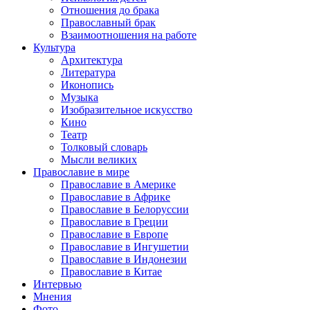
Отношения до брака
Православный брак
Взаимоотношения на работе
Культура
Архитектура
Литература
Иконопись
Музыка
Изобразительное искусство
Кино
Театр
Толковый словарь
Мысли великих
Православие в мире
Православие в Америке
Православие в Африке
Православие в Белоруссии
Православие в Греции
Православие в Европе
Православие в Ингушетии
Православие в Индонезии
Православие в Китае
Интервью
Мнения
Фото