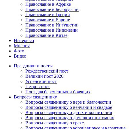
Православие в Африке
Православие в Белоруссии
Православие в Греции
Православие в Европе
Православие в Ингушетии
Православие в Индонезии
Православие в Китае
Интервью
Мнения
Фото
Видео
Праздники и посты
Рождественский пост
Великий пост 2026
Успенский пост
Петров пост
Пост для беременных и болящих
Вопросы священнику
Вопросы священнику о вере и благочестии
Вопросы священнику о венчании и свадьбе
Вопросы священнику о детях и воспитании
Вопросы священнику о домашних питомцах
Вопросы священнику о грехе
Вопросы священнику о коронавирусе и карантине