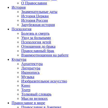
О Православии
История
Знаменательные даты
История Церкви
История России
Зарубежная история
Психология
Болезнь и смерть
Уход за больными
Психология детей
Отношения до брака
Православный брак
Взаимоотношения на работе
Культура
Архитектура
Литература
Иконопись
Музыка
Изобразительное искусство
Кино
Театр
Толковый словарь
Мысли великих
Православие в мире
Православие в Америке