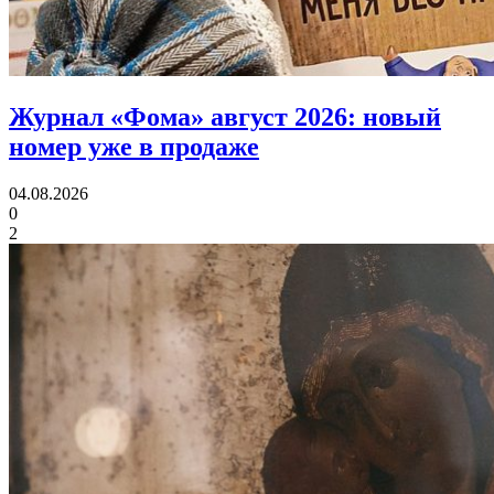
Журнал «Фома» август 2026:
новый
номер уже в продаже
04.08.2026
0
2