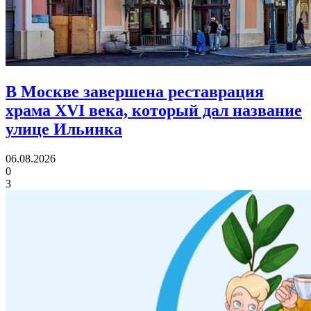
В Москве завершена реставрация
храма XVI века,
который дал название
улице Ильинка
06.08.2026
0
3