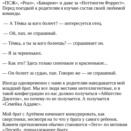
«ПСЖ», «Реал», «Баварию» и даже за «Ноттингем Форрест».
Перед поездкой к родителям я изучаю состав своей любимой
команды.
— А Тёмка за кого болеет? — интересуется отец.
— Ой, пап, не спрашивай.
— Тёмка, а ты за кого болеешь? — спрашивает он.
— Я за черненьких.
— Как это? Здесь только синенькие и красненькие...
— Он болеет за судью, пап. Говорю же — не спрашивай.
Иногда одновременно с нами к родителям наведывается мой
младший брат. Мы все люди местами интеллигентные, и в
такой конфигурации из нас должно получаться «Аббатство
Даунтон», но почему-то не получается. А получается
«Семейка Аддамс».
Мой брат с Артёмом начинают конкурировать, как
сверстники, несмотря на то что у брата у самого ребенок.
Камнем преткновения обычно становится «Лего» по мотивам
«Друзей», принадлежащее брату.