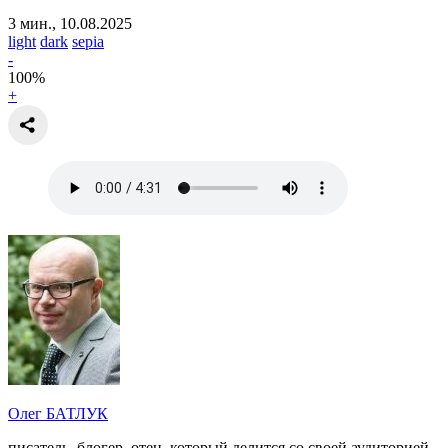
3 мин., 10.08.2025
light
dark
sepia
-
100
%
+
Олег БАТЛУК
писатель, блогер, отец, который делится со своей аудиторией