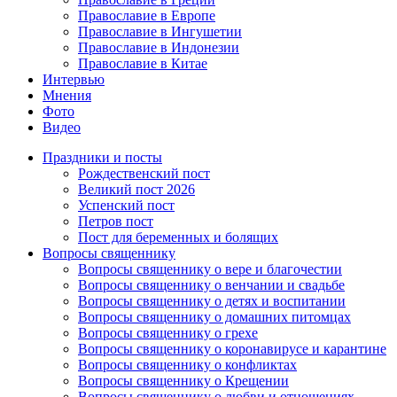
Православие в Европе
Православие в Ингушетии
Православие в Индонезии
Православие в Китае
Интервью
Мнения
Фото
Видео
Праздники и посты
Рождественский пост
Великий пост 2026
Успенский пост
Петров пост
Пост для беременных и болящих
Вопросы священнику
Вопросы священнику о вере и благочестии
Вопросы священнику о венчании и свадьбе
Вопросы священнику о детях и воспитании
Вопросы священнику о домашних питомцах
Вопросы священнику о грехе
Вопросы священнику о коронавирусе и карантине
Вопросы священнику о конфликтах
Вопросы священнику о Крещении
Вопросы священнику о любви и отношениях