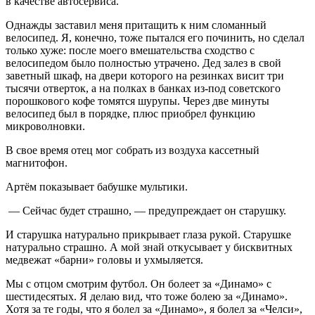
в качестве автосервиса.
Однажды заставил меня притащить к ним сломанный
велосипед. Я, конечно, тоже пытался его починить, но сделал
только хуже: после моего вмешательства сходство с
велосипедом было полностью утрачено. Дед залез в свой
заветный шкаф, на двери которого на резинках висит три
тысячи отверток, а на полках в банках из-под советского
порошкового кофе томятся шурупы. Через две минуты
велосипед был в порядке, плюс приобрел функцию
микроволновки.
В свое время отец мог собрать из воздуха кассетный
магнитофон.
Артём показывает бабушке мультики.
— Сейчас будет страшно, — предупреждает он старушку.
И старушка натурально прикрывает глаза рукой. Старушке
натурально страшно. А мой знай откусывает у бисквитных
медвежат «барни» головы и ухмыляется.
Мы с отцом смотрим футбол. Он болеет за «Динамо» с
шестидесятых. Я делаю вид, что тоже болею за «Динамо».
Хотя за те годы, что я болел за «Динамо», я болел за «Челси»,