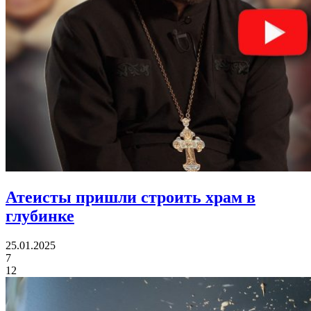
Атеисты пришли
строить храм в
глубинке
25.01.2025
7
12