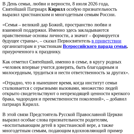
В День семьи, любви и верности, 8 июля 2026 года,
Святейший Патриарх
Кирилл
особую признательность
выразил христианским и многодетным семьям России.
«Семья – великий дар Божий, пространство любви и
взаимной поддержки. Именно здесь закладываются
нравственные основы личности, а значит – формируется
будущее страны», – сказал Первосвятитель
в приветствии
организаторам и участникам
Всероссийского парада семьи
,
приуроченного к празднику.
Как отметил Святейший, именно в семье, в кругу родных
«человек впервые учится доверять, быть благодарным и
милосердным, трудиться и нести ответственность за других».
«Отрадно, что в нынешнее время, когда институт семьи
сталкивается с серьезными вызовами, множество людей
открыто свидетельствуют о непреходящей ценности крепкого
брака, чадородия и преемственности поколений», – добавил
патриарх Кирилл.
В этой связи Предстоятель Русской Православной Церкви
выразил особые слова признательности родителям,
«воспитывающим детей в христианской вере, а также
многодетным семьям, подающим вдохновляющий пример