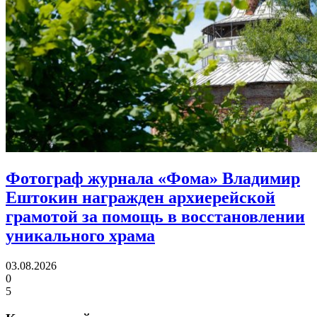
Фотограф журнала «Фома» Владимир
Ештокин награжден архиерейской
грамотой
за помощь в восстановлении
уникального храма
03.08.2026
0
5