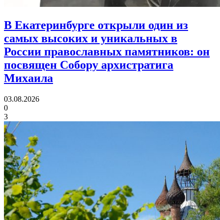
В Екатеринбурге открыли один из
самых высоких и уникальных в
России православных памятников:
он
посвящен Собору архистратига
Михаила
03.08.2026
0
3