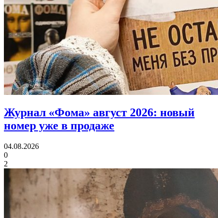
Журнал «Фома» август 2026:
новый
номер уже в продаже
04.08.2026
0
2