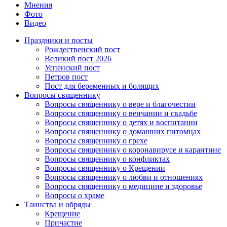
Мнения
Фото
Видео
Праздники и посты
Рождественский пост
Великий пост 2026
Успенский пост
Петров пост
Пост для беременных и болящих
Вопросы священнику
Вопросы священнику о вере и благочестии
Вопросы священнику о венчании и свадьбе
Вопросы священнику о детях и воспитании
Вопросы священнику о домашних питомцах
Вопросы священнику о грехе
Вопросы священнику о коронавирусе и карантине
Вопросы священнику о конфликтах
Вопросы священнику о Крещении
Вопросы священнику о любви и отношениях
Вопросы священнику о медицине и здоровье
Вопросы о храме
Таинства и обряды
Крещение
Причастие