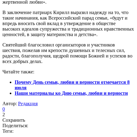
жертвенной любви».
В заключение патриарх Кирилл выразил надежду на то, что
такие начинания, как Всероссийский парад семьи, «будут и
впредь вносить свой вклад в утверждение в обществе
высоких идеалов супружества и традиционных нравственных
ценностей, в защиту материнства и детства».
Святейший благословил организаторов и участников
шествия, пожелав им крепости душевных и телесных сил,
радости, благополучия, щедрой помощи Божией и успехов во
всех добрых делах.
Читайте также:
Почему День семьи, любви и верности отмечается 8
июля
Наши материалы ко Дню семьи, любви и верности
Автор:
Редакция
0
2
Сохранить
Поделиться:
Теги: