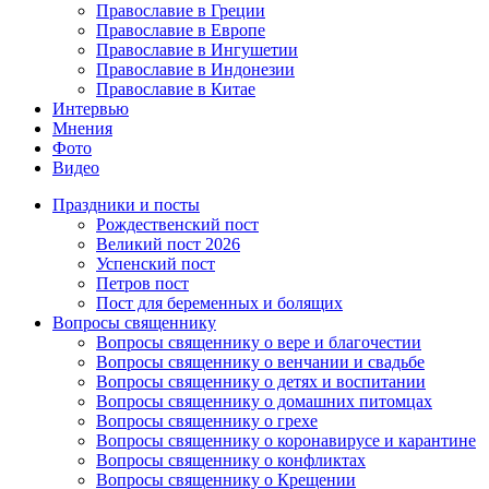
Православие в Греции
Православие в Европе
Православие в Ингушетии
Православие в Индонезии
Православие в Китае
Интервью
Мнения
Фото
Видео
Праздники и посты
Рождественский пост
Великий пост 2026
Успенский пост
Петров пост
Пост для беременных и болящих
Вопросы священнику
Вопросы священнику о вере и благочестии
Вопросы священнику о венчании и свадьбе
Вопросы священнику о детях и воспитании
Вопросы священнику о домашних питомцах
Вопросы священнику о грехе
Вопросы священнику о коронавирусе и карантине
Вопросы священнику о конфликтах
Вопросы священнику о Крещении