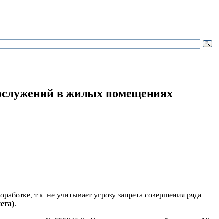
огослужений в жилых помещениях
аботке, т.к. не учитывает угрозу запрета совершения ряда
ега)
.