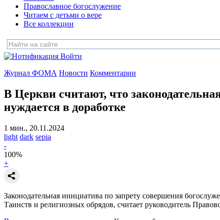
Православное богослужение
Читаем с детьми о вере
Все коллекции
Войти
Журнал ФОМА
Новости
Комментарии
В Церкви считают, что законодательна
нуждается в доработке
1 мин., 20.11.2024
light
dark
sepia
-
100
%
+
Законодательная инициатива по запрету совершения богослужен
Таинств и религиозных обрядов, считает руководитель Право