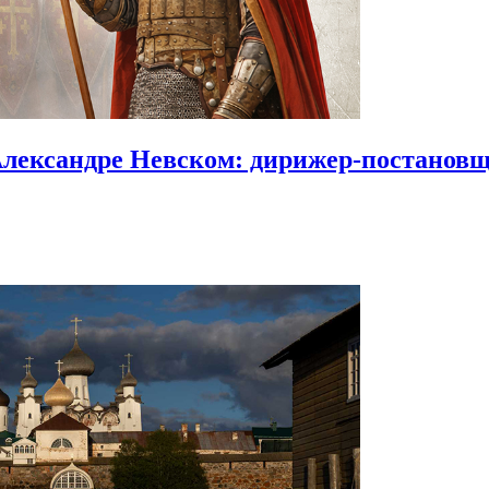
Александре Невском:
дирижер-постановщи