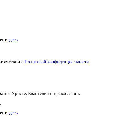
мент
здесь
ответствии с
Политикой конфиденциальности
вать
о Христе, Евангелии и православии
.
.
мент
здесь