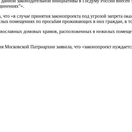
 данной законодательной инициативы в Госдуму России внесен 
динениях”».
 что «в случае принятия законопроекта под угрозой запрета ок
лых помещениях по просьбам проживающих в них граждан, в то
равославных домовых храмов, расположенных в нежилых помеще
 Московской Патриархии заявила, что «законопроект нуждается