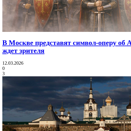
В Москве представят символ-оперу об 
ждет зрителя
12.03.2026
0
3