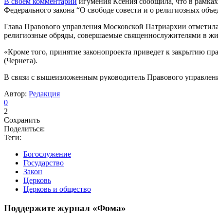
В своем комментарии
игумения Ксения сообщила, что в рамках
Федерального закона “О свободе совести и о религиозных объе
Глава Правового управления Московской Патриархии отметила,
религиозные обряды, совершаемые священнослужителями в жи
«Кроме того, принятие законопроекта приведет к закрытию п
(Чернега).
В связи с вышеизложенным руководитель Правового управления
Автор:
Редакция
0
2
Сохранить
Поделиться:
Теги:
Богослужение
Государство
Закон
Церковь
Церковь и общество
Поддержите журнал «Фома»