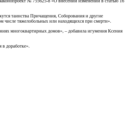
законопроект № 755625-8 «О внесении изменений в статью 16
ажутся таинства Причащения, Соборования и другие
м числе тяжелобольных или находящихся при смерти».
ниях многоквартирных домов», – добавила игумения Ксения
 в доработке».