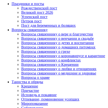
Праздники и посты
Рождественский пост
Великий пост 2026
Успенский пост
Петров пост
Пост для беременных и болящих
Вопросы священнику
Вопросы священнику о вере и благочестии
Вопросы священнику о венчании и свадьбе
Вопросы священнику о детях и воспитании
Вопросы священнику о домашних питомцах
Вопросы священнику о грехе
Вопросы священнику о коронавирусе и карантине
Вопросы священнику о конфликтах
Вопросы священнику о Крещении
Вопросы священнику о любви и отношениях
Вопросы священнику о медицине и здоровье
Вопросы о храме
Таинства и обряды
Крещение
Причастие
Исповедь и покаяние
Отпевание, поминовение усопших
Миропомазание
Соборование