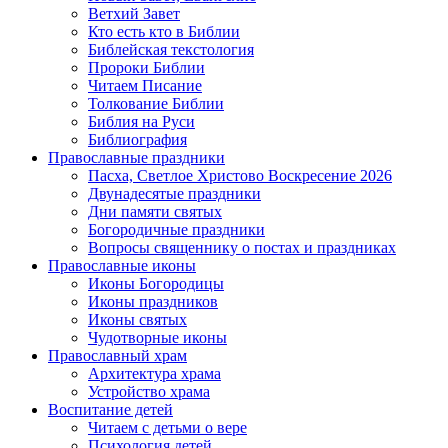
Ветхий Завет
Кто есть кто в Библии
Библейская текстология
Пророки Библии
Читаем Писание
Толкование Библии
Библия на Руси
Библиография
Православные праздники
Пасха, Светлое Христово Воскресение 2026
Двунадесятые праздники
Дни памяти святых
Богородичные праздники
Вопросы священнику о постах и праздниках
Православные иконы
Иконы Богородицы
Иконы праздников
Иконы святых
Чудотворные иконы
Православный храм
Архитектура храма
Устройство храма
Воспитание детей
Читаем с детьми о вере
Психология детей