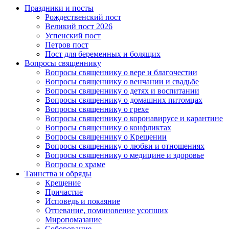
Праздники и посты
Рождественский пост
Великий пост 2026
Успенский пост
Петров пост
Пост для беременных и болящих
Вопросы священнику
Вопросы священнику о вере и благочестии
Вопросы священнику о венчании и свадьбе
Вопросы священнику о детях и воспитании
Вопросы священнику о домашних питомцах
Вопросы священнику о грехе
Вопросы священнику о коронавирусе и карантине
Вопросы священнику о конфликтах
Вопросы священнику о Крещении
Вопросы священнику о любви и отношениях
Вопросы священнику о медицине и здоровье
Вопросы о храме
Таинства и обряды
Крещение
Причастие
Исповедь и покаяние
Отпевание, поминовение усопших
Миропомазание
Соборование