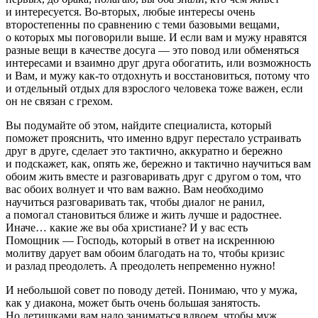
и интересуется. Во-вторых, любые интересы очень
второстепенны по сравнению с теми базовыми вещами,
о которых мы поговорили выше. И если вам и мужу нравятся
разные вещи в качестве досуга — это повод или обменяться
интересами и взаимно друг друга обогатить, или возможность
и Вам, и мужу как-то отдохнуть и восстановиться, потому что
и отдельный отдых для взрослого человека тоже важен, если
он не связан с грехом.
Вы подумайте об этом, найдите специалиста, который
поможет прояснить, что именно вдруг перестало устраивать
друг в друге, сделает это тактично, аккуратно и бережно
и подскажет, как, опять же, бережно и тактично научиться вам
обоим жить вместе и разговаривать друг с другом о том, что
вас обоих волнует и что вам важно. Вам необходимо
научиться разговаривать так, чтобы диалог не ранил,
а помогал становиться ближе и жить лучше и радостнее.
Иначе… какие же вы оба христиане? И у вас есть
Помощник — Господь, который в ответ на искреннюю
молитву дарует вам обоим благодать на то, чтобы кризис
и разлад преодолеть. А преодолеть непременно нужно!
И небольшой совет по поводу детей. Понимаю, что у мужа,
как у диакона, может быть очень большая занятость.
Но детишками вам надо заниматься вдвоем, чтобы муж