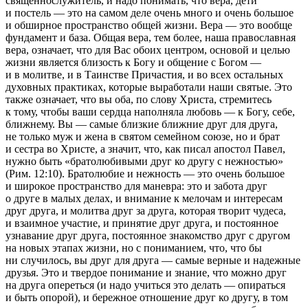
священнослужитель, и надо понимать, что вера, дети
и постель — это на самом деле очень много и очень большое
и обширное пространство общей жизни. Вера — это вообще
фундамент и база. Общая вера, тем более, наша православная
вера, означает, что для Вас обоих центром, основой и целью
жизни является близость к Богу и общение с Богом —
и в молитве, и в Таинстве Причастия, и во всех остальных
духовных практиках, которые выработали наши святые. Это
также означает, что вы оба, по слову Христа, стремитесь
к тому, чтобы ваши сердца наполняла любовь — к Богу, себе,
ближнему. Вы — самые близкие ближние друг для друга,
не только муж и жена в святом семейном союзе, но и брат
и сестра во Христе, а значит, что, как писал апостол Павел,
нужно быть «братолюбивыми друг ко другу с нежностью»
(Рим. 12:10). Братолюбие и нежность — это очень большое
и широкое пространство для маневра: это и забота друг
о друге в малых делах, и внимание к мелочам и интересам
друг друга, и молитва друг за друга, которая творит чудеса,
и взаимное участие, и принятие друг друга, и постоянное
узнавание друг друга, постоянное знакомство друг с другом
на новых этапах жизни, но с пониманием, что, что бы
ни случилось, вы друг для друга — самые верные и надежные
друзья. Это и твердое понимание и знание, что можно друг
на друга опереться (и надо учиться это делать — опираться
и быть опорой), и бережное отношение друг ко другу, в том