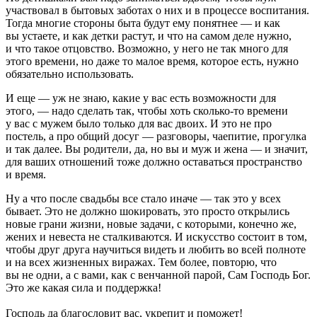
участвовал в бытовых заботах о них и в процессе воспитания.
Тогда многие стороны быта будут ему понятнее — и как
вы устаете, и как детки растут, и что на самом деле нужно,
и что такое отцовство. Возможно, у него не так много для
этого времени, но даже то малое время, которое есть, нужно
обязательно использовать.
И еще — уж не знаю, какие у вас есть возможности для
этого, — надо сделать так, чтобы хоть сколько-то времени
у вас с мужем было только для вас двоих. И это не про
постель, а про общий досуг — разговоры, чаепитие, прогулка
и так далее. Вы родители, да, но вы и муж и жена — и значит,
для ваших отношений тоже должно оставаться пространство
и время.
Ну а что после свадьбы все стало иначе — так это у всех
бывает. Это не должно шокировать, это просто открылись
новые грани жизни, новые задачи, с которыми, конечно же,
жених и невеста не сталкиваются. И искусство состоит в том,
чтобы друг друга научиться видеть и любить во всей полноте
и на всех жизненных виражах. Тем более, повторю, что
вы не одни, а с вами, как с венчанной парой, Сам Господь Бог.
Это же какая сила и поддержка!
Господь да благословит вас, укрепит и поможет!