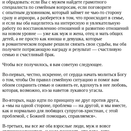
и обрадовать: если Вы с мужем найдете грамотного
специалиста по семейным вопросам, если поговорите
с опытным духовником, который займет не чью-то сторону
сразу и априори, а разберется в том, что происходит в семье,
и если вы оба нацелитесь на интересную и увлекательную
работу по восстановлению отношений и развитию отношений
на новом уровне — уже как муж и жена, отец и мать общих
детей, а не просто как юноша и девушка, которые
в романтическом порыве решили связать свои судьбы, вы оба
получите потрясающую награду и результат — счастливую
семью и счастливый брак.
Чтобы все получилось, я вам советую следующее.
Во-первых, честно, искренне, от сердца начать молиться Богу
о том, чтобы Он правил семейную ситуацию и помог вам
обоим сохранить семью и оживить ее, вдохнуть в нее любовь,
которая, возможно, из-за наветов лукавого угасла.
Во-вторых, надо идти по принципу не друг против друга,
а «мы на одной стороне, проблема — на другой, и мы вместе,
как и нормально для любящих супругов-христиан, с этой
проблемой, с Божией помощью, справляемся».
В-третьих, вы все же оба взрослые люди, муж и вовсе