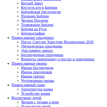
Ветхий Завет
Кто есть кто в Библии
Библейская текстология
Пророки Библии
Читаем Писание
Толкование Библии
Библия на Руси
Библиография
Православные праздники
Пасха, Светлое Христово Воскресение 2026
Двунадесятые праздники
Дни памяти святых
Богородичные праздники
Вопросы священнику о постах и праздниках
Православные иконы
Иконы Богородицы
Иконы праздников
Иконы святых
Чудотворные иконы
Православный храм
Архитектура храма
Устройство храма
Воспитание детей
Читаем с детьми о вере
Психология детей