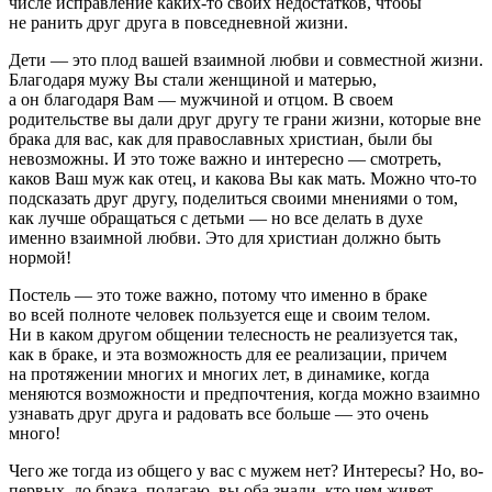
числе исправление каких-то своих недостатков, чтобы
не ранить друг друга в повседневной жизни.
Дети — это плод вашей взаимной любви и совместной жизни.
Благодаря мужу Вы стали женщиной и матерью,
а он благодаря Вам — мужчиной и отцом. В своем
родительстве вы дали друг другу те грани жизни, которые вне
брака для вас, как для православных христиан, были бы
невозможны. И это тоже важно и интересно — смотреть,
каков Ваш муж как отец, и какова Вы как мать. Можно что-то
подсказать друг другу, поделиться своими мнениями о том,
как лучше обращаться с детьми — но все делать в духе
именно взаимной любви. Это для христиан должно быть
нормой!
Постель — это тоже важно, потому что именно в браке
во всей полноте человек пользуется еще и своим телом.
Ни в каком другом общении телесность не реализуется так,
как в браке, и эта возможность для ее реализации, причем
на протяжении многих и многих лет, в динамике, когда
меняются возможности и предпочтения, когда можно взаимно
узнавать друг друга и радовать все больше — это очень
много!
Чего же тогда из общего у вас с мужем нет? Интересы? Но, во-
первых, до брака, полагаю, вы оба знали, кто чем живет