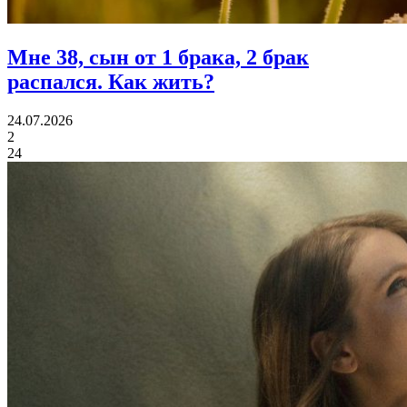
Мне 38, сын от 1 брака, 2 брак
распался.
Как жить?
24.07.2026
2
24