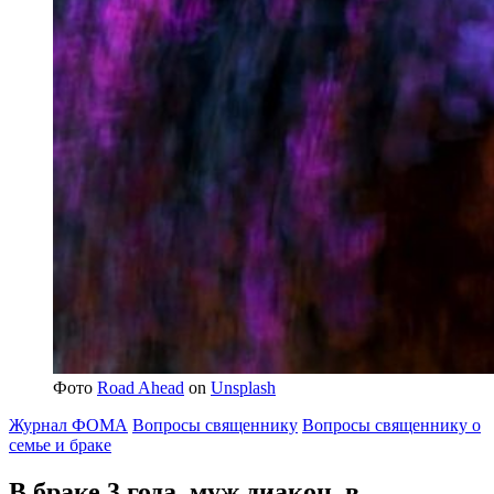
Фото
Road Ahead
on
Unsplash
Журнал ФОМА
Вопросы священнику
Вопросы священнику о
семье и браке
В браке 3 года, муж диакон, в