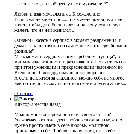
"Чего же тогда из общего у вас с мужем нет?"
Любви и взаимоуважения... К сожалению.
Если муж не хочет приходить к жене домой, если не
хочет, чтобы дети были похожи на жену, если вслух
жалеет, что на ней женился...
Однако! Сказать в сердцах в момент раздражения, и
думать так постоянно на самом деле - это "две большие
разницы"!
Мать может в сердцах ляпнуть ребенку "тупица", в
минуиу издерганности и раздражения. Но считать его
при этом умнейшим и прекраснейшим человеком во
Вселенной. Одно другому не противоречит.
А если цепляться за сказанное, можно себя на многое
накрутить, и самому испортить себе и другим жизнь...
Ответить
Виктор
2 месяца назад
Можно мне с осторожностью из своего опыта?
Уважаемая госпожа здесь любовь связана на мужа. А
нужно просто иметь в себе любовь, молитвою
приглашая к себе. Любовь как чувство, но в себе.