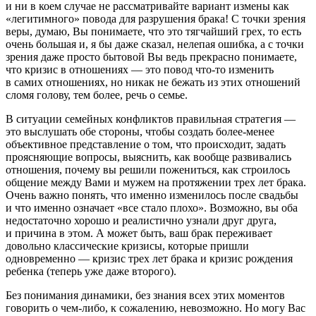
и ни в коем случае не рассматривайте вариант измены как
«легитимного» повода для разрушения брака! С точки зрения
веры, думаю, Вы понимаете, что это тягчайший грех, то есть
очень большая и, я бы даже сказал, нелепая ошибка, а с точки
зрения даже просто бытовой Вы ведь прекрасно понимаете,
что кризис в отношениях — это повод что-то изменить
в самих отношениях, но никак не бежать из этих отношений
сломя голову, тем более, речь о семье.
В ситуации семейных конфликтов правильная стратегия —
это выслушать обе стороны, чтобы создать более-менее
объективное представление о том, что происходит, задать
проясняющие вопросы, выяснить, как вообще развивались
отношения, почему вы решили пожениться, как строилось
общение между Вами и мужем на протяжении трех лет брака.
Очень важно понять, что именно изменилось после свадьбы
и что именно означает «все стало плохо». Возможно, вы оба
недостаточно хорошо и реалистично узнали друг друга,
и причина в этом. А может быть, ваш брак переживает
довольно классические кризисы, которые пришли
одновременно — кризис трех лет брака и кризис рождения
ребенка (теперь уже даже второго).
Без понимания динамики, без знания всех этих моментов
говорить о чем-либо, к сожалению, невозможно. Но могу Вас