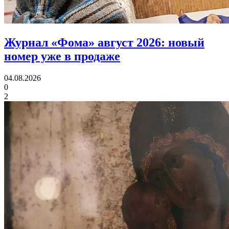
Журнал «Фома» август 2026:
новый
номер уже в продаже
04.08.2026
0
2