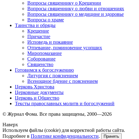
Вопросы священнику о Крещении
Вопросы священнику о любви и отношениях
Вопросы священнику о медицине и здоровье
Вопросы о храме
Таинства и обряды
Крещение
Причастие
Исповедь и покаяние
Отпевание, поминовение усопших
Миропомазание
Соборование
Священство
Готовимся к богослужению
Литургия с пояснением
Всенощное бдение с пояснением
Церковь Христова
Церковные документы
Церковь и Общество
Тексты православных молитв и богослужений
© Журнал Фома. Все права защищены, 2000—2026
Наверх
Используем файлы (cookie) для корректной работы сайта.
Подробнее в
Политике конфиденциальности
.
Принять