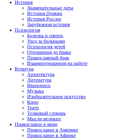
История
Знаменательные даты
История Церкви
История России
Зарубежная история
Психология
Болезнь и смерть
Уход за больными
Психология детей
Отношения до брака
Православный брак
Взаимоотношения на работе
Культура
Архитектура
Литература
Иконопись
Музыка
Изобразительное искусство
Кино
Театр
Толковый словарь
Мысли великих
Православие в мире
Православие в Америке
Православие в Африке