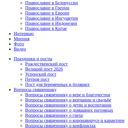
Православие в Белоруссии
Православие в Греции
Православие в Европе
Православие в Ингушетии
Православие в Индонезии
Православие в Китае
Интервью
Мнения
Фото
Видео
Праздники и посты
Рождественский пост
Великий пост 2026
Успенский пост
Петров пост
Пост для беременных и болящих
Вопросы священнику
Вопросы священнику о вере и благочестии
Вопросы священнику о венчании и свадьбе
Вопросы священнику о детях и воспитании
Вопросы священнику о домашних питомцах
Вопросы священнику о грехе
Вопросы священнику о коронавирусе и карантине
Вопросы священнику о конфликтах