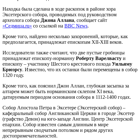
Находка была сделана в ходе раскопок в районе хора
Эксетерского собора, проводимых под руководством
археолога собора
Джона Аллана
, сообщает сайт
«Седмица.ru»
со ссылкой на
BBC News
.
Кроме того, найдено несколько захоронений, которые, как
предполагается, принадлежат епископам XII-XIII веков.
Исследователи также считают, что две пустые гробницы
принадлежат епископу-норманну
Роберту Варелвасту
и
епископу – участнику Шестого крестового похода
Уильяму
Брюэрсу
. Известно, что их останки были перемещены в собор
1320 году.
Кроме того, как пояснил Джон Аллан, глубокая засыпка за
алтарем может быть норманнским склепом XI века,
датируемым периодом основания собора в 1112-1400 годах.
Собор Апостола Петра в Эксетере (Эксетерский собор) –
кафедральный собор Англиканской Церкви в городе Эксетер
(графство Девон) на юго-западе Англии. Центр Эксетерской
епархии. Собор известен самым длинным в мире
непрерывным сводчатым потолком и рядом других
достопримечательностей.