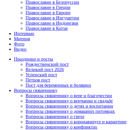
Православие в Белоруссии
Православие в Греции
Православие в Европе
Православие в Ингушетии
Православие в Индонезии
Православие в Китае
Интервью
Мнения
Фото
Видео
Праздники и посты
Рождественский пост
Великий пост 2026
Успенский пост
Петров пост
Пост для беременных и болящих
Вопросы священнику
Вопросы священнику о вере и благочестии
Вопросы священнику о венчании и свадьбе
Вопросы священнику о детях и воспитании
Вопросы священнику о домашних питомцах
Вопросы священнику о грехе
Вопросы священнику о коронавирусе и карантине
Вопросы священнику о конфликтах