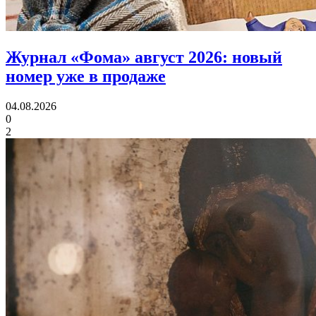
Журнал «Фома» август 2026:
новый
номер уже в продаже
04.08.2026
0
2