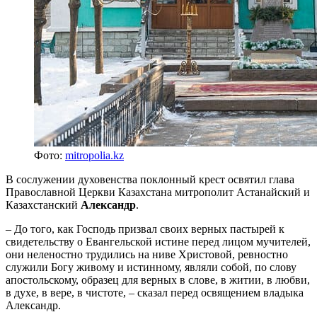
Фото:
mitropolia.kz
В сослужении духовенства поклонный крест освятил глава
Православной Церкви Казахстана митрополит Астанайский и
Казахстанский
Александр
.
– До того, как Господь призвал своих верных пастырей к
свидетельству о Евангельской истине перед лицом мучителей,
они неленостно трудились на ниве Христовой, ревностно
служили Богу живому и истинному, являли собой, по слову
апостольскому, образец для верных в слове, в житии, в любви,
в духе, в вере, в чистоте, – сказал перед освящением владыка
Александр.