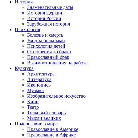
История
Знаменательные даты
История Церкви
История России
Зарубежная история
Психология
Болезнь и смерть
Уход за больными
Психология детей
Отношения до брака
Православный брак
Взаимоотношения на работе
Культура
Архитектура
Литература
Иконопись
Музыка
Изобразительное искусство
Кино
Театр
Толковый словарь
Мысли великих
Православие в мире
Православие в Америке
Православие в Африке