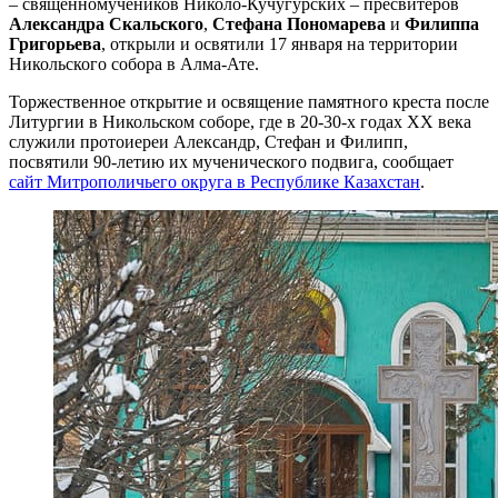
– священномучеников Николо-Кучугурских – пресвитеров
Александра Скальского
,
Стефана Пономарева
и
Филиппа
Григорьева
, открыли и освятили 17 января на территории
Никольского собора в Алма-Ате.
Торжественное открытие и освящение памятного креста после
Литургии в Никольском соборе, где в 20-30-х годах ХХ века
служили протоиереи Александр, Стефан и Филипп,
посвятили 90-летию их мученического подвига, сообщает
сайт Митрополичьего округа в Республике Казахстан
.