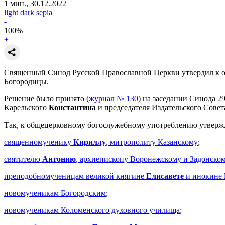
1 мин., 30.12.2022
light
dark
sepia
-
100
%
+
Священный Синод Русской Православной Церкви утвердил к об
Богородицы.
Решение было принято (
журнал № 130
) на заседании Синода 2
Карельского
Константина
и председателя Издательского Сове
Так, к общецерковному богослужебному употреблению утверж
священномученику
Кириллу
, митрополиту Казанскому
;
святителю
Антонию
, архиепископу Воронежскому и Задонско
преподобномученицам великой княгине
Елисавете
и инокине
новомученикам Богородским
;
новомученикам Коломенского духовного училища
;