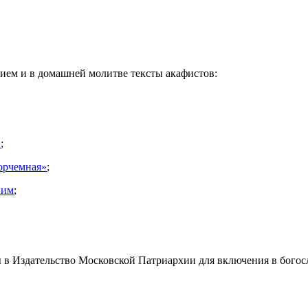
ием и в домашней молитве тексты акафистов:
»
;
орчемная»
;
ким
;
ы в Издательство Московской Патриархии для включения в бого