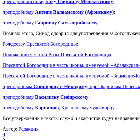
преподобноисповеднику
Гавриилу Мелекесскому
;
преподобному
Антипе Валаамскому (Афонскому)
;
преподобному
Гавриилу Самтаврийскому
.
Помимо этого, Синод одобрил для употребления за богослужен
Рождеству Пресвятой Богородицы
;
Положению честной Ризы Пресвятой Богородицы
;
Пресвятой Богородице в честь иконы, именуемой «Абалакская
Пресвятой Богородице в честь иконы, именуемой «Знамение-К
преподобным
Спиридону
и
Никодиму
, просфорникам Печерс
преподобному
Василиску Сибирскому
;
преподо
бно
му
Корнилию
, Крыпецкому чудотворцу
.
Все утвержденные тексты служб и акафистов будут направлен
Автор:
Редакция
0