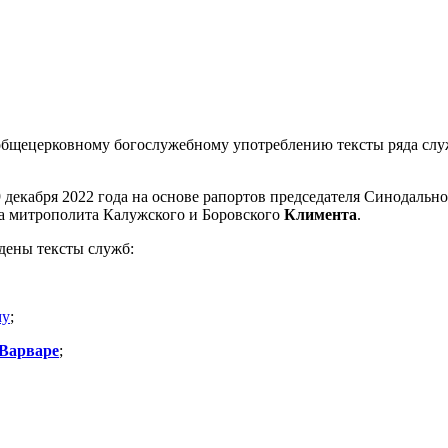
щецерковному богослужебному употреблению тексты ряда служб 
9 декабря 2022 года на основе рапортов председателя Синодаль
та митрополита Калужского и Боровского
Климента
.
дены тексты служб:
му
;
Варваре
;