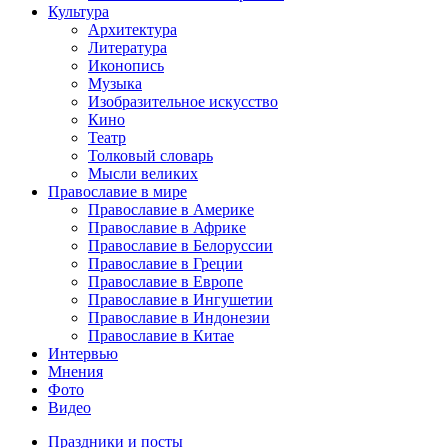
Культура
Архитектура
Литература
Иконопись
Музыка
Изобразительное искусство
Кино
Театр
Толковый словарь
Мысли великих
Православие в мире
Православие в Америке
Православие в Африке
Православие в Белоруссии
Православие в Греции
Православие в Европе
Православие в Ингушетии
Православие в Индонезии
Православие в Китае
Интервью
Мнения
Фото
Видео
Праздники и посты