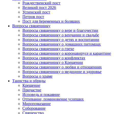
Рождественский пост
Великий пост 2026
Успенский пост
Петров пост
Пост для беременных и болящих
Вопросы священнику
Вопросы священнику о вере и благочестии
Вопросы священнику о венчании и свадьбе
Вопросы священнику о детях и воспитании
Вопросы священнику о домашних питомцах
Вопросы священнику о грехе
Вопросы священнику о коронавирусе и карантине
Вопросы священнику о конфликтах
Вопросы священнику о Крещении
Вопросы священнику о любви и отношениях
Вопросы священнику о медицине и здоровье
Вопросы о храме
Таинства и обряды
Крещение
Причастие
Исповедь и покаяние
Отпевание, поминовение усопших
Миропомазание
Соборование
Священство