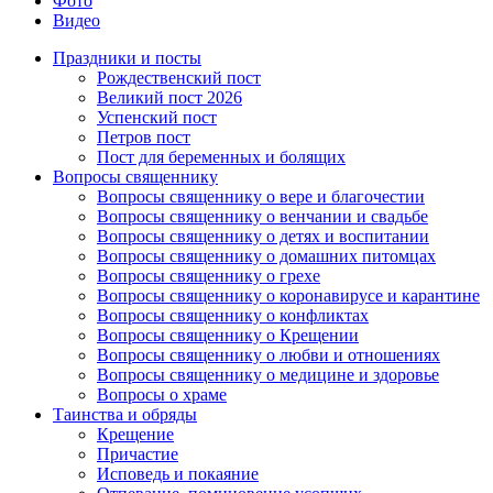
Фото
Видео
Праздники и посты
Рождественский пост
Великий пост 2026
Успенский пост
Петров пост
Пост для беременных и болящих
Вопросы священнику
Вопросы священнику о вере и благочестии
Вопросы священнику о венчании и свадьбе
Вопросы священнику о детях и воспитании
Вопросы священнику о домашних питомцах
Вопросы священнику о грехе
Вопросы священнику о коронавирусе и карантине
Вопросы священнику о конфликтах
Вопросы священнику о Крещении
Вопросы священнику о любви и отношениях
Вопросы священнику о медицине и здоровье
Вопросы о храме
Таинства и обряды
Крещение
Причастие
Исповедь и покаяние