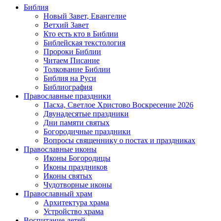
Библия
Новый Завет, Евангелие
Ветхий Завет
Кто есть кто в Библии
Библейская текстология
Пророки Библии
Читаем Писание
Толкование Библии
Библия на Руси
Библиография
Православные праздники
Пасха, Светлое Христово Воскресение 2026
Двунадесятые праздники
Дни памяти святых
Богородичные праздники
Вопросы священнику о постах и праздниках
Православные иконы
Иконы Богородицы
Иконы праздников
Иконы святых
Чудотворные иконы
Православный храм
Архитектура храма
Устройство храма
Воспитание детей