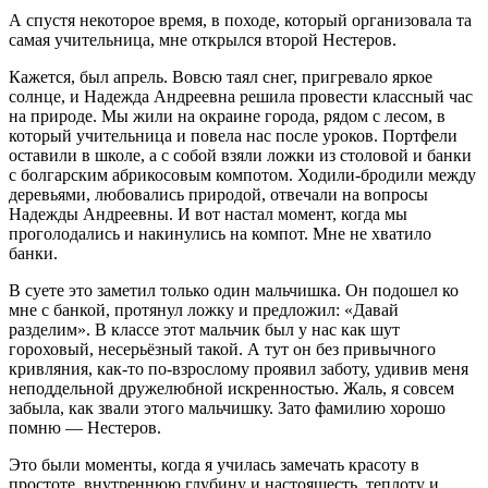
А спустя некоторое время, в походе, который организовала та
самая учительница, мне открылся второй Нестеров.
Кажется, был апрель. Вовсю таял снег, пригревало яркое
солнце, и Надежда Андреевна решила провести классный час
на природе. Мы жили на окраине города, рядом с лесом, в
который учительница и повела нас после уроков. Портфели
оставили в школе, а с собой взяли ложки из столовой и банки
с болгарским абрикосовым компотом. Ходили-бродили между
деревьями, любовались природой, отвечали на вопросы
Надежды Андреевны. И вот настал момент, когда мы
проголодались и накинулись на компот. Мне не хватило
банки.
В суете это заметил только один мальчишка. Он подошел ко
мне с банкой, протянул ложку и предложил: «Давай
разделим». В классе этот мальчик был у нас как шут
гороховый, несерьёзный такой. А тут он без привычного
кривляния, как-то по-взрослому проявил заботу, удивив меня
неподдельной дружелюбной искренностью. Жаль, я совсем
забыла, как звали этого мальчишку. Зато фамилию хорошо
помню — Нестеров.
Это были моменты, когда я училась замечать красоту в
простоте, внутреннюю глубину и настоящесть, теплоту и