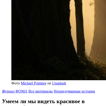
Фото
Michael Pointner
on
Unsplash
Журнал ФОМА
Все материалы
Непридуманные истории
Умеем ли мы видеть красивое
в