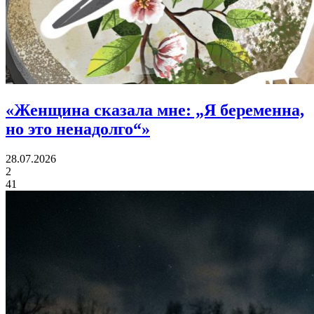
«
Женщина сказала мне:
„Я беременна,
но это ненадолго“»
28.07.2026
2
41