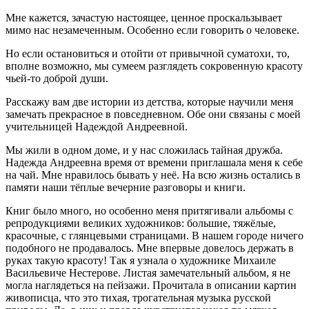
Мне кажется, зачастую настоящее, ценное проскальзывает
мимо нас незамеченным. Особенно если говорить о человеке.
Но если остановиться и отойти от привычной суматохи, то,
вполне возможно, мы сумеем разглядеть сокровенную красоту
чьей-то доброй души.
Расскажу вам две истории из детства, которые научили меня
замечать прекрасное в повседневном. Обе они связаны с моей
учительницей Надеждой Андреевной.
Мы жили в одном доме, и у нас сложилась тайная дружба.
Надежда Андреевна время от времени приглашала меня к себе
на чай. Мне нравилось бывать у неё. На всю жизнь остались в
памяти наши тёплые вечерние разговоры и книги.
Книг было много, но особенно меня притягивали альбомы с
репродукциями великих художников: большие, тяжёлые,
красочные, с глянцевыми страницами. В нашем городе ничего
подобного не продавалось. Мне впервые довелось держать в
руках такую красоту! Так я узнала о художнике Михаиле
Васильевиче Нестерове. Листая замечательный альбом, я не
могла наглядеться на пейзажи. Прочитала в описании картин
живописца, что это тихая, трогательная музыка русской