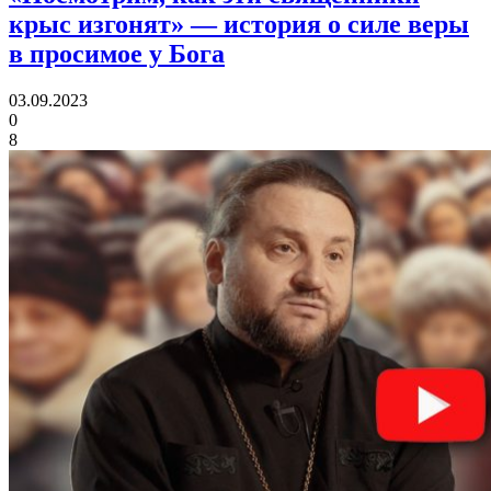
крыс изгонят»
— история о силе веры
в просимое у Бога
03.09.2023
0
8