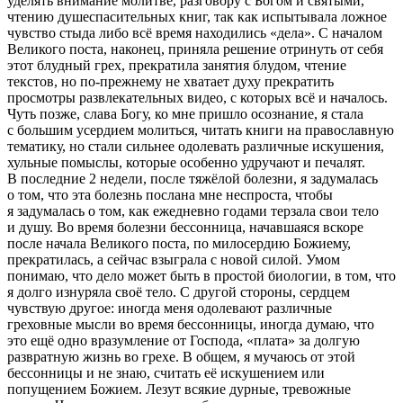
уделять внимание молитве, разговору с Богом и святыми,
чтению душеспасительных книг, так как испытывала ложное
чувство стыда либо всё время находились «дела». С началом
Великого поста, наконец, приняла решение отринуть от себя
этот блудный грех, прекратила занятия блудом, чтение
текстов, но по-прежнему не хватает духу прекратить
просмотры развлекательных видео, с которых всё и началось.
Чуть позже, слава Богу, ко мне пришло осознание, я стала
с большим усердием молиться, читать книги на православную
тематику, но стали сильнее одолевать различные искушения,
хульные помыслы, которые особенно удручают и печалят.
В последние 2 недели, после тяжёлой болезни, я задумалась
о том, что эта болезнь послана мне неспроста, чтобы
я задумалась о том, как ежедневно годами терзала свои тело
и душу. Во время болезни бессонница, начавшаяся вскоре
после начала Великого поста, по милосердию Божиему,
прекратилась, а сейчас взыграла с новой силой. Умом
понимаю, что дело может быть в простой биологии, в том, что
я долго изнуряла своё тело. С другой стороны, сердцем
чувствую другое: иногда меня одолевают различные
греховные мысли во время бессонницы, иногда думаю, что
это ещё одно вразумление от Господа, «плата» за долгую
развратную жизнь во грехе. В общем, я мучаюсь от этой
бессонницы и не знаю, считать её искушением или
попущением Божием. Лезут всякие дурные, тревожные