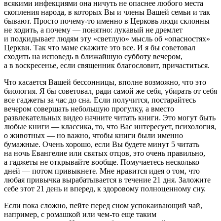
всякими инфекциями она ничуть не опаснее любого места
скопления народа, в которых Вы и члены Вашей семьи и так
бывают. Просто почему-то именно в Церковь люди склонны
не ходить, а почему — понятно: лукавый не дремлет
и подкидывает людям эту «светлую» мысль об «опасностях»
Церкви. Так что маме скажите это все. И я бы советовал
сходить на исповедь в ближайшую субботу вечером,
а в воскресенье, если священник благословит, причаститься.
Что касается Вашей бессонницы, вполне возможно, что это
биология. Я бы советовал, ради самой же себя, убирать от себя
все гаджеты за час до сна. Если получится, постарайтесь
вечером совершать небольшую прогулку, а вместо
развлекательных видео начните читать книги. Это могут быть
любые книги — классика, то, что Вас интересует, психология,
о животных — но важно, чтобы книги были именно
бумажные. Очень хорошо, если Вы будете минут 5 читать
на ночь Евангелие или святых отцов, это очень правильно,
а гаджеты не открывайте вообще. Помучаетесь несколько
дней — потом привыкнете. Мне нравится идея о том, что
любая привычка вырабатывается в течение 21 дня. Заложите
себе этот 21 день и вперед, к здоровому полноценному сну.
Если пока сложно, пейте перед сном успокаивающий чай,
например, с ромашкой или чем-то еще таким