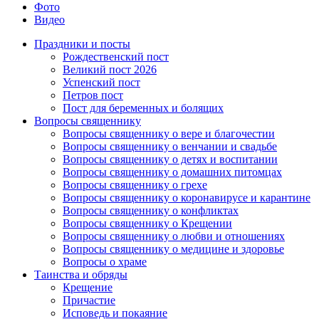
Фото
Видео
Праздники и посты
Рождественский пост
Великий пост 2026
Успенский пост
Петров пост
Пост для беременных и болящих
Вопросы священнику
Вопросы священнику о вере и благочестии
Вопросы священнику о венчании и свадьбе
Вопросы священнику о детях и воспитании
Вопросы священнику о домашних питомцах
Вопросы священнику о грехе
Вопросы священнику о коронавирусе и карантине
Вопросы священнику о конфликтах
Вопросы священнику о Крещении
Вопросы священнику о любви и отношениях
Вопросы священнику о медицине и здоровье
Вопросы о храме
Таинства и обряды
Крещение
Причастие
Исповедь и покаяние