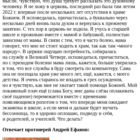
мысли. Чувствую, что душа требует рассказать это духовному
человеку. Я не хожу в церковь, последний раз была там летом
2022 г. впервые после нескольких лет отсутствия в храме
Божием. Я исповедалась, причастилась, а буквально через
несколько дней вновь пала духом и вернулась к прежнему
занятию. С тех пор в церковь не ходила. Я учусь в старшей
школе и проживаю вместе с мамой и бабушкой, полностью
зависима от мамы. В связи с тем, что я часто болею, мама
говорит, что мне не стоит ходить в храм, так как там «много
народу». В церкви ощущаю потребность, собиралась
на службу в Великий Четверг, исповедаться, причаститься,
но с приходом болезни мама лишь, кажется, больше уверилась
в том, что все службы я буду смотреть по компьютеру. Сама
она не посещала храм уже много лет, ещё, кажется, с моего
детства. Я очень стараюсь не впадать в грех осуждения,
но я чувствую, как мне не хватает такой помощи Божией. Мой
покаянный плач ещё (слава Богу, мне даны слёзы оплакивать
своё падение) перемежается вместе с временами
появляющимся ропотом о том, что впереди меня ожидают
экзамены в школе, а если меня и дальше будет мучить
бессонница, то я здорово оплошаю, подведу и себя,
и родителей, и учителей. Что делать?
Отвечает протоиерей Андрей Ефанов: