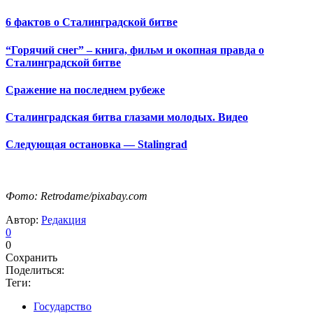
6 фактов о Сталинградской битве
“Горячий снег” – книга, фильм и окопная правда о
Сталинградской битве
Сражение на последнем рубеже
Сталинградская битва глазами молодых. Видео
Следующая остановка — Stalingrad
Фото: Retrodame/pixabay.com
Автор:
Редакция
0
0
Сохранить
Поделиться:
Теги:
Государство