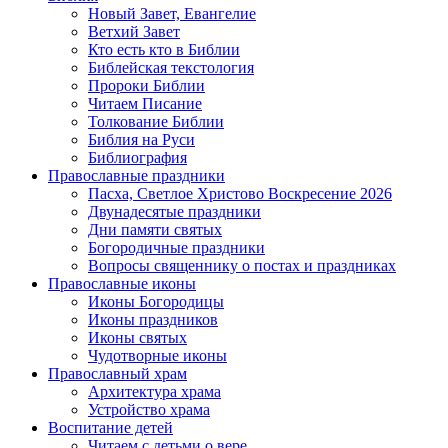
Новый Завет, Евангелие
Ветхий Завет
Кто есть кто в Библии
Библейская текстология
Пророки Библии
Читаем Писание
Толкование Библии
Библия на Руси
Библиография
Православные праздники
Пасха, Светлое Христово Воскресение 2026
Двунадесятые праздники
Дни памяти святых
Богородичные праздники
Вопросы священнику о постах и праздниках
Православные иконы
Иконы Богородицы
Иконы праздников
Иконы святых
Чудотворные иконы
Православный храм
Архитектура храма
Устройство храма
Воспитание детей
Читаем с детьми о вере