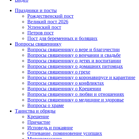
Праздники и посты
Рождественский пост
Великий пост 2026
Успенский пост
Петров пост
Пост для беременных и болящих
Вопросы священнику
Вопросы священнику о вере и благочестии
Вопросы священнику о венчании и свадьбе
Вопросы священнику о детях и воспитании
Вопросы священнику о домашних питомцах
Вопросы священнику о грехе
Вопросы священнику о коронавирусе и карантине
Вопросы священнику о конфликтах
Вопросы священнику о Крещении
Вопросы священнику о любви и отношениях
Вопросы священнику о медицине и здоровье
Вопросы о храме
Таинства и обряды
Крещение
Причастие
Исповедь и покаяние
Отпевание, поминовение усопших
Миропомазание