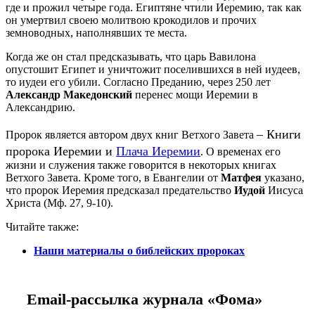
где и прожил четыре года. Египтяне чтили Иеремию, так как
он умертвил своею молитвою крокодилов и прочих
земноводных, наполнявших те места.
Когда же он стал предсказывать, что царь Вавилона
опустошит Египет и уничтожит поселившихся в ней иудеев,
то иудеи его убили. Согласно Преданию, через 250 лет
Александр Македонский
перенес мощи Иеремии в
Александрию.
– Книги
Пророк является автором двух книг Ветхого Завета
пророка Иеремии и
Плача Иеремии
. О временах его
жизни и служения также говорится в некоторых книгах
Ветхого Завета. Кроме того, в Евангелии от
Матфея
указано,
что пророк Иеремия предсказал предательство
Иудой
Иисуса
Христа (Мф. 27, 9-10).
Читайте также:
Наши материалы о библейских пророках
Email-рассылка журнала «Фома»