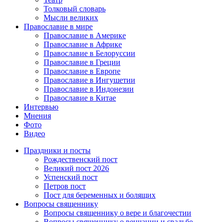
Толковый словарь
Мысли великих
Православие в мире
Православие в Америке
Православие в Африке
Православие в Белоруссии
Православие в Греции
Православие в Европе
Православие в Ингушетии
Православие в Индонезии
Православие в Китае
Интервью
Мнения
Фото
Видео
Праздники и посты
Рождественский пост
Великий пост 2026
Успенский пост
Петров пост
Пост для беременных и болящих
Вопросы священнику
Вопросы священнику о вере и благочестии
Вопросы священнику о венчании и свадьбе