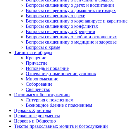
Вопросы священнику о детях и воспитании
Вопросы священнику о домашних питомцах
Вопросы священнику о грехе
Вопросы священнику о коронавирусе и карантине
Вопросы священнику о конфликтах
Вопросы священнику о Крещении
Вопросы священнику о любви и отношениях
Вопросы священнику о медицине и здоровье
Вопросы о храме
Таинства и обряды
Крещение
Причастие
Исповедь и покаяние
Отпевание, поминовение усопших
Миропомазание
Соборование
Священство
Готовимся к богослужению
Литургия с пояснением
Всенощное бдение с пояснением
Церковь Христова
Церковные документы
Церковь и Общество
Тексты православных молитв и богослужений