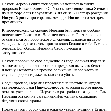
Святой Иеремия считается одним из четырех великих
пророков Ветхого Завета. Он был сыном священника
Хелкии
из Анафофа близ Иерусалима. Жил он за 600 лет до рождения
Иисуса
Христа
при израильском царе
Иосии
и его четырех
преемниках.
К пророческому служению Иеремия был призван особым
повелением Божиим в 15-летнем возрасте. Сначала юноша
отказывался от пророческого служения, ссылаясь на свою
молодость, однако потом принял волю Божию о себе. В свою
очередь, Бог обещал Иеремии Свою помощь и
заступничество.
Святой пророк нес свое служение 23 года, обличая иудеев за
частое отпадение в язычество и предрекая им за это бедствия
и войну. Несмотря на грозное обличение, народ часто не
слушал пророка и даже пытался его убить.
Среди прочего, Иеремия предсказал нашествие на иудеев
вавилонского царя
Навуходоносора
, который избил народ,
остаток увел в плен, а Иерусалим разграбил и разрушил. Сам
Иеремия остался на развалинах Иерусалима, оплакивая
бедствия своей страны.
Позже святой пророк был насильно уведен иудеями в Египет,