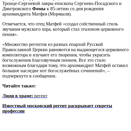
Троице-Сергиевой лавры епископа Сергиево-Посадского и
Дмитровского
Фомы
к 85-летию со дня рождения
архимандрита Матфея (Мормыля).
Отмечается, что отец Матфей «создал собственный стиль
звучания мужского хора, который стал эталоном церковного
пения».
«Множество регентов из разных епархий Русской
Православной Церкви равняются на выдающегося церковного
композитора и изучают его творения, чтобы украсить
богослужения благозвучным пением. Все это стало
возможным благодаря тому, что архимандрит Матфей оставил
большое наследие нот богослужебных сочинений», –
подчеркнуто в сообщении.
Читайте также:
Люди в храме:
регент
Известный московский регент раскрывает секреты
профессии