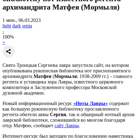
архимандрита Матфея (Мормыля)
1 мин., 06.03.2023
light
dark
sepia
-
100
%
+
Свято-Троицкая Сергиева лавра запустила сайт, на котором
опубликована рукописная библиотека нот приснопамятного
архимандрита
Матфея
(
Мормыля
; 1938-2009 гг.) – главного
регента и уставщика хора Лавры, известного церковного
композитора и Заслуженного профессора Московской
духовной академии.
Новый информационный ресурс
«Ноты Лавры»
содержит
как большую рукописную библиотеку прославленного
регента обители аввы
Сергия
, так и обширный нотный архив
лаврской библиотеки, сложившийся во многом благодаря
отцу Матфею, сообщает
сайт Лавры
.
Интернет-ресурс был запущен по благословению наместника