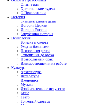
Основы Православия
Опыт веры
Христианские чудеса
О Православии
История
Знаменательные даты
История Церкви
История России
Зарубежная история
Психология
Болезнь и смерть
Уход за больными
Психология детей
Отношения до брака
Православный брак
Взаимоотношения на работе
Культура
Архитектура
Литература
Иконопись
Музыка
Изобразительное искусство
Кино
Театр
Толковый словарь