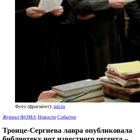
Фото (фрагмент):
stsl.ru
Журнал ФОМА
Новости
Событие
Троице-Сергиева лавра опубликовала
библиотеку нот известного регента
–