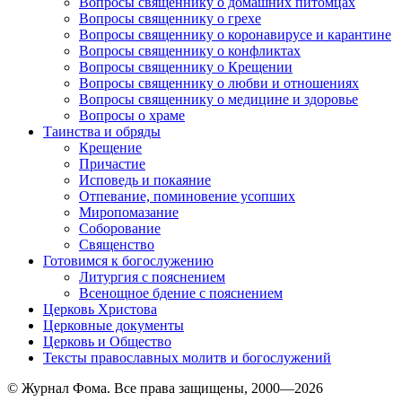
Вопросы священнику о домашних питомцах
Вопросы священнику о грехе
Вопросы священнику о коронавирусе и карантине
Вопросы священнику о конфликтах
Вопросы священнику о Крещении
Вопросы священнику о любви и отношениях
Вопросы священнику о медицине и здоровье
Вопросы о храме
Таинства и обряды
Крещение
Причастие
Исповедь и покаяние
Отпевание, поминовение усопших
Миропомазание
Соборование
Священство
Готовимся к богослужению
Литургия с пояснением
Всенощное бдение с пояснением
Церковь Христова
Церковные документы
Церковь и Общество
Тексты православных молитв и богослужений
© Журнал Фома. Все права защищены, 2000—2026