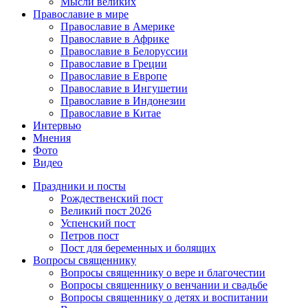
Мысли великих
Православие в мире
Православие в Америке
Православие в Африке
Православие в Белоруссии
Православие в Греции
Православие в Европе
Православие в Ингушетии
Православие в Индонезии
Православие в Китае
Интервью
Мнения
Фото
Видео
Праздники и посты
Рождественский пост
Великий пост 2026
Успенский пост
Петров пост
Пост для беременных и болящих
Вопросы священнику
Вопросы священнику о вере и благочестии
Вопросы священнику о венчании и свадьбе
Вопросы священнику о детях и воспитании