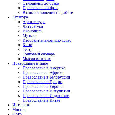
Отношения до брака
Православный брак
Взаимоотношения на работе
Культура
Архитектура
Литература
Иконопись
Музыка
Изобразительное искусство
Кино
Театр
Толковый словарь
Мысли великих
Православие в мире
Православие в Америке
Православие в Африке
Православие в Белоруссии
Православие в Греции
Православие в Европе
Православие в Ингушетии
Православие в Индонезии
Православие в Китае
Интервью
Мнения
Фото