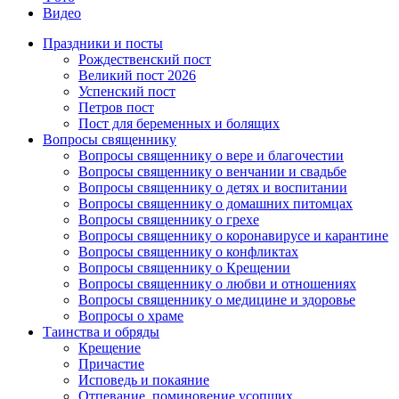
Видео
Праздники и посты
Рождественский пост
Великий пост 2026
Успенский пост
Петров пост
Пост для беременных и болящих
Вопросы священнику
Вопросы священнику о вере и благочестии
Вопросы священнику о венчании и свадьбе
Вопросы священнику о детях и воспитании
Вопросы священнику о домашних питомцах
Вопросы священнику о грехе
Вопросы священнику о коронавирусе и карантине
Вопросы священнику о конфликтах
Вопросы священнику о Крещении
Вопросы священнику о любви и отношениях
Вопросы священнику о медицине и здоровье
Вопросы о храме
Таинства и обряды
Крещение
Причастие
Исповедь и покаяние
Отпевание, поминовение усопших