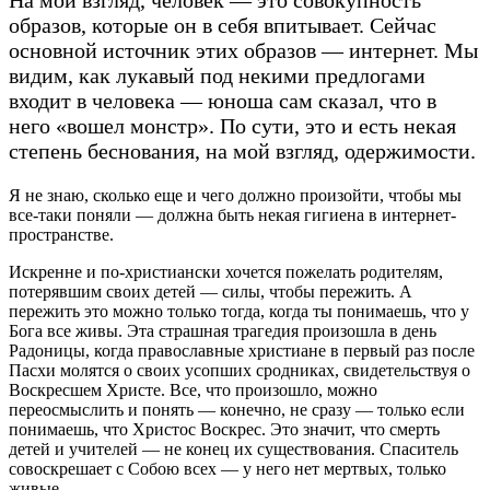
образов, которые он в себя впитывает. Сейчас
основной источник этих образов — интернет. Мы
видим, как лукавый под некими предлогами
входит в человека — юноша сам сказал, что в
него «вошел монстр». По сути, это и есть некая
степень беснования, на мой взгляд, одержимости.
Я не знаю, сколько еще и чего должно произойти, чтобы мы
все-таки поняли — должна быть некая гигиена в интернет-
пространстве.
Искренне и по-христиански хочется пожелать родителям,
потерявшим своих детей — силы, чтобы пережить. А
пережить это можно только тогда, когда ты понимаешь, что у
Бога все живы. Эта страшная трагедия произошла в день
Радоницы, когда православные христиане в первый раз после
Пасхи молятся о своих усопших сродниках, свидетельствуя о
Воскресшем Христе. Все, что произошло, можно
переосмыслить и понять — конечно, не сразу — только если
понимаешь, что Христос Воскрес. Это значит, что смерть
детей и учителей — не конец их существования. Спаситель
совоскрешает с Собою всех — у него нет мертвых, только
живые.