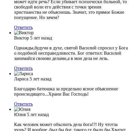
может идти речь? Если убивает психически больной, то
свободой воли его действия с точки зрения
христианства не объяснишь. Значит, это прямое Божие
попущение. Но зачем?
Ответить
Виктор
5 лет назад
Однажды,будучи в духе, святой Василий спросил у Бога
о подобной несправедливости. Бог ответил: Василий
занимайся своими делами,а в мои дела не лезь.
Ответить
Лариса
5 лет назад
Благодарю батюшка за предельно ясное объяснение
происходящего...Храни Вас Господь!
Ответить
Юлия
5 лет назад
Как человек может объснить дела бога!?! Ну чтотза
чушь? И вообще ,был бы бог, такого ге было бы.Хватит