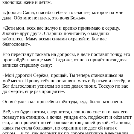
клочочка: жене и детям.
«Дорогая Саша, спасибо тебе за то счастье, которое ты мне
дала. Обо мне не плачь, это воля Божья».
«Дети мои, всех вас целую и крепко прижимаю к сердцу.
Любите друг друга. Старших почитайте, о младших
заботьтесь. Маму всеми силами охраняйте. Бог вас
благословит».
Его перестанут таскать на допросы, в деле поставят точку, это
произойдёт в конце мая. Тогда же, от него придёт последняя
записка старшему сыну:
«Мой дорогой Серёжа, прощай. Ты теперь становишься на
моё место. Прошу тебя не оставлять мать и братьев и сестёр, и
Бог благословит успехом во всех делах твоих. Тоскую по вас
до смерти, ещё раз прощайте».
Он всё уже знал про себя и шёл туда, куда было назначено.
Всё, что будет потом, свершится, словно во сне: и то, как его
поведут на станцию, а дочка, увидев его, подбежит и обхватит
его, а он проведёт по её головке истощавшей рукой: «Танюша,
какая ты стала большая», но охранник не даст ей идти с
отцом… и то, как догонит их по дороге матушка Александра,