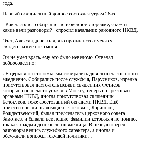
года.
Первый официальный допрос состоялся утром 26-го.
- Как часто вы собирались в церковной сторожке, с кем и
какие вели разговоры? - спросил начальник районного НКВД.
Отец Александр не знал, что против него имеются
свидетельские показания.
Он не умел врать, ему это было неведомо. Отвечал
добросовестно:
- В церковной сторожке мы собирались довольно часто, почти
ежедневно. Собирались после службы я, Парусников, изредка
присутствовал настоятель церкви священник Фетисов,
который очень часто уезжал в Москву, теперь он арестован
органами НКВД, иногда присутствовал священник
Белокуров, тоже арестованный органами НКВД. Ещё
присутствовали псаломщики: Соловьёв, Ларионов,
Рождественский, бывал председатель церковного совета
Замотаев, и бывали верующие, фамилии которых я не помню,
так как каждый день были новые лица. В первую очередь
разговоры велись служебного характера, а иногда и
обсуждали вопросы текущей политики…