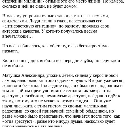
отделении милиции - отныне это его место жизни. Но камера,
сколько в ней не сиди, не будет домом.
В мае ему устроили очные ставки с, так называемыми,
свидетелями. Люди лгали в глаза, пересказывая его
«антисоветскую агитацию», по разному проявляя свои
актёрские качества. У кого-то получалось весьма
впечатляюще…
Но всё разбивалось, как об стену, о его бесхитростную
прямоту.
Били его нещадно, выбили все передние зубы, но веру так и
не выбили.
Матушка Александра, уложив детей, сидела у керосиновой
лампы, надо было заштопать дочкам чулки. Второй уже месяц
жили они без отца. Последние годы их были все под одним и
тем же гнётом предчувствия: не сегодня так завтра отца
арестуют, неизбежно, неминуемо арестуют, всё давно идёт к
этому, потому что не может к этому не идти… Они уже
научились жить с этим гнётом со своими маленькими
радостями, со своей привычной семейной обыденкой, но
разве можно было представить, что начнётся после того, как
«отца арестуют», разве кто-нибудь думал, насколько будет
порой невыносима эта разлука…