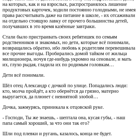
на которых, как и на взрослых, распространялось лишение
продуктовых карточек, ходили постоянно голодными, не имея
права рассчитывать даже на питание в школе, - их отсаживали
на отдельно стоящую лавку от прочего большинства детей,
получавших в это время казённые завтраки.
Стали было пристраивать своих ребятишек по семьям
родственников и знакомых, но дети, которые всё понимали,
возвращались обратно, ибо любовь к родителям перевешивала
все прочие выгоды. Пробирались домой тайком от жильца
милиционера, ночуя где-нибудь укромно на сеновале, и мать
их, глухо рыдая, гладила их по родимым головкам…
Дети всё понимали.
Шёл отец Александр с дочкой по улице. Попадались люди:
кто, молча пройдёт, а кто обернётся да грязно, матерно
выругается, да плюнет с невнятной злобой…
Дочка, зажмурясь, приникала к отцовской руке.
- Господи, Ты же знаешь, - шептала она, кусая губы, - наш
папа самый хороший, за что они так его?
Шли под плевки и ругань, казалось, конца не будет.