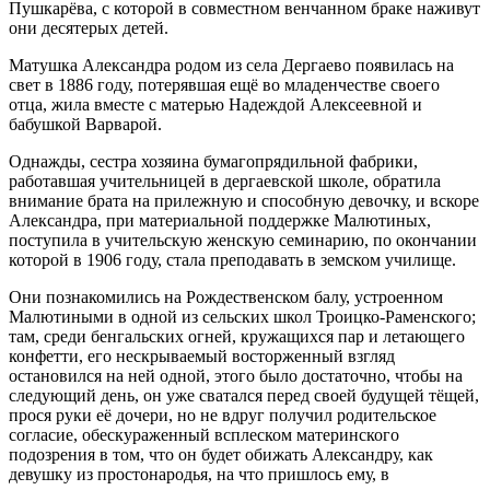
Пушкарёва, с которой в совместном венчанном браке наживут
они десятерых детей.
Матушка Александра родом из села Дергаево появилась на
свет в 1886 году, потерявшая ещё во младенчестве своего
отца, жила вместе с матерью Надеждой Алексеевной и
бабушкой Варварой.
Однажды, сестра хозяина бумагопрядильной фабрики,
работавшая учительницей в дергаевской школе, обратила
внимание брата на прилежную и способную девочку, и вскоре
Александра, при материальной поддержке Малютиных,
поступила в учительскую женскую семинарию, по окончании
которой в 1906 году, стала преподавать в земском училище.
Они познакомились на Рождественском балу, устроенном
Малютиными в одной из сельских школ Троицко-Раменского;
там, среди бенгальских огней, кружащихся пар и летающего
конфетти, его нескрываемый восторженный взгляд
остановился на ней одной, этого было достаточно, чтобы на
следующий день, он уже сватался перед своей будущей тёщей,
прося руки её дочери, но не вдруг получил родительское
согласие, обескураженный всплеском материнского
подозрения в том, что он будет обижать Александру, как
девушку из простонародья, на что пришлось ему, в