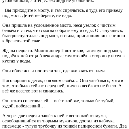
уголовникам, а отец Александр не уголовник.
- Вы приходите к мосту, и там спрячьтесь, я туда его приведу
под мост. Детей не берите, не надо.
Она пришла на условленное место, неся узелок с чистым
бельём и с тем, что смогла собрать ему из еды. Оглянувшись,
быстро спустилась под мост, и стала, прислонившись спиною
к бревенчатой свае.
Ждала недолго. Милиционер Плотников, заглянув под мост,
подвёл к ней отца Александра; сам отошёл в сторонку и сел в
кустах у воды.
Они обнялись и постояли так, сдерживаясь от плача.
Поговорили о детях, о всяком своём… Она улыбалась, хотя в
том, что было сейчас перед ней, ничего весёлого не было. А
всё же весело: вот и свиделись.
Он что-то советовал ей… всё такой же, только беззубый,
худой, побелевший…
А через две недели зашёл к ней с весточкой от мужа,
освободившийся из тюрьмы мужичок, достал из каблука
письмецо - тугую трубочку из тонкой папиросной бумаги. Два