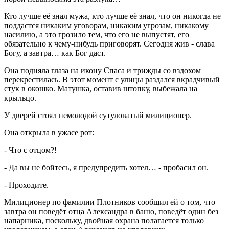
Кто лучше её знал мужа, кто лучше её знал, что он никогда не
поддастся никаким уговорам, никаким угрозам, никакому
насилию, а это грозило тем, что его не выпустят, его
обязательно к чему-нибудь приговорят. Сегодня жив - слава
Богу, а завтра… как Бог даст.
Она подняла глаза на икону Спаса и трижды со вздохом
перекрестилась. В этот момент с улицы раздался вкрадчивый
стук в окошко. Матушка, оставив штопку, выбежала на
крыльцо.
У дверей стоял немолодой сутуловатый милиционер.
Она открыла в ужасе рот:
- Что с отцом?!
- Да вы не бойтесь, я предупредить хотел… - пробасил он.
- Проходите.
Милиционер по фамилии Плотников сообщил ей о том, что
завтра он поведёт отца Александра в баню, поведёт один без
напарника, поскольку, двойная охрана полагается только