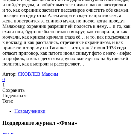
и пойдёт рядом, и войдёт вместе с ними в вагон электрички…
и то, как охранник заставит пассажиров очистить обе скамьи,
посадит на одну отца Александра и сядет напротив сам, а
жена пристроится за спиною мужа, но после, когда проедут
Малаховку, охранник разрешит ей подсесть к нему… и то, как
ехали они, будто не было никого вокруг, как говорили, и как
молчали, как криком кричали глаза её… и то, как подъезжали
к вокзалу, и как расстались, отрезанные охранником, и как
привезли в тюрьму на Таганке… и то, как 2 июня 1938 года
огласят приговор, как пятого июня снимут фото с него - анфас
и профиль, и как с десятком других вывезут их на Бутовский
полигон, как выстроят и расстреляют…
Автор:
ЯКОВЛЕВ Максим
0
1
Сохранить
Поделиться:
Теги:
Новомученики
Поддержите журнал «Фома»