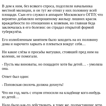
В дом к ним, без всякого спроса, подселили начальника
местной милиции, и он тут же отнял у них половину всей
площади. Сын его служил в аппарате Московского ОГПУ, что
вероятно добавляло непрошеному жильцу лишних красок
враждебности по отношению к хозяевам, но главная беда
заключалась в его болезни: он страдал открытой формой
туберкулёза.
Его излюбленным занятием было заходить на их половину
дома и нарочито харкать и плеваться вокруг себя…
Ни какие слёзы и просьбы матушки, стоявшей пред ним на
коленях, не помогали.
- Пусть мы виноваты, но пощадите хотя бы детей… - умоляла
она.
Ответ был один:
- Поповская сволочь должна дохнуть!
Что ни год, мать с отцом относили на кладбище кого-нибудь
из детей…
Надо было как-то действовать, к тому же, подраставшие дети,