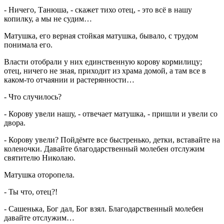
- Ничего, Танюша, - скажет тихо отец, - это всё в нашу
копилку, а мы не судим…
Матушка, его верная стойкая матушка, бывало, с трудом
понимала его.
Власти отобрали у них единственную корову кормилицу;
отец, ничего не зная, приходит из храма домой, а там все в
каком-то отчаянии и растерянности…
- Что случилось?
- Корову увели нашу, - отвечает матушка, - пришли и увели со
двора.
- Корову увели? Пойдёмте все быстренько, детки, вставайте на
коленочки. Давайте благодарственный молебен отслужим
святителю Николаю.
Матушка оторопела.
- Ты что, отец?!
- Сашенька, Бог дал, Бог взял. Благодарственный молебен
давайте отслужим…