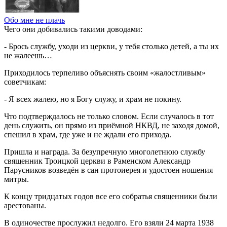
Обо мне не плачь
Чего они добивались такими доводами:
- Брось службу, уходи из церкви, у тебя столько детей, а ты их
не жалеешь…
Приходилось терпеливо объяснять своим «жалостливым»
советчикам:
- Я всех жалею, но я Богу служу, и храм не покину.
Что подтверждалось не только словом. Если случалось в тот
день служить, он прямо из приёмной НКВД, не заходя домой,
спешил в храм, где уже и не ждали его прихода.
Пришла и награда. За безупречную многолетнюю службу
священник Троицкой церкви в Раменском Александр
Парусников возведён в сан протоиерея и удостоен ношения
митры.
К концу тридцатых годов все его собратья священники были
арестованы.
В одиночестве прослужил недолго. Его взяли 24 марта 1938