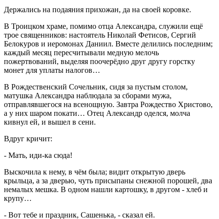
Держались на подаяния прихожан, да на своей коровке.
В Троицком храме, помимо отца Александра, служили ещё
трое священников: настоятель Николай Фетисов, Сергий
Белокуров и иеромонах Даниил. Вместе делились последним;
каждый месяц пересчитывали медную мелочь
пожертвований, выделяя поочерёдно друг другу горстку
монет для уплаты налогов…
В Рождественский Сочельник, сидя за пустым столом,
матушка Александра наблюдала за сборами мужа,
отправлявшегося на всенощную. Завтра Рождество Христово,
а у них шаром покати… Отец Александр оделся, молча
кивнул ей, и вышел в сени.
Вдруг кричит:
- Мать, иди-ка сюда!
Выскочила к нему, в чём была; видит открытую дверь
крыльца, а за дверью, чуть присыпаны снежной порошей, два
немалых мешка. В одном нашли картошку, в другом - хлеб и
крупу…
- Вот тебе и праздник, Сашенька, - сказал ей.