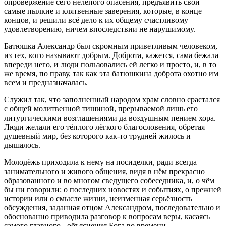
опровержение сего нелепого опасения, предъявить свои
самые пылкие и клятвенные заверения, которые, в конце
концов, и решили всё дело к их общему счастливому
удовлетворению, ничем впоследствии не нарушимому.
Батюшка Александр был скромным приветливым человеком,
из тех, кого называют добрым. Доброта, кажется, сама бежала
впереди него, и люди пользовались ей легко и просто, и, в то
же время, по праву, так как эта батюшкина доброта охотно им
всем и предназначалась.
Служил так, что заполненный народом храм словно срастался
с общей молитвенной тишиной, прерываемой лишь его
литургическими возглашениями да воздушным пением хора.
Люди желали его тёплого лёгкого благословения, обретая
душевный мир, без которого как-то трудней жилось и
дышалось.
Молодёжь приходила к нему на посиделки, ради всегда
занимательного и живого общения, видя в нём прекрасно
образованного и во многом сведущего собеседника, и, о чём
бы ни говорили: о последних новостях и событиях, о прежней
истории или о смысле жизни, неизменная серьёзность
обсуждения, заданная отцом Александром, последовательно и
обоснованно приводила разговор к вопросам веры, касаясь
самого главного - объяснения Бога во времени…