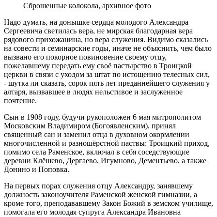
Сброшенные колокола, архивное фото
Надо думать, на донышке сердца молодого Александра
Сергеевича светилась вера, не мирская благодарная вера
рядового прихожанина, но вера служения. Видимо сказались
на совести и семинарские годы, иначе не объяснить, чем было
вызвано его покорное повиновение своему отцу,
пожелавшему передать ему своё пастырство в Троицкой
церкви в связи с уходом за штат по истощению телесных сил,
- шутка ли сказать, сорок пять лет преданнейшего служения у
алтаря, вызвавшее в людях нельстивое и заслуженное
почтение.
Сын в 1908 году, будучи рукоположен 6 мая митрополитом
Московским Владимиром (Богоявленским), принял
священный сан и заменил отца в духовном окормлении
многочисленной и разношёрстной паствы: Троицкий приход,
помимо села Раменское, включал в себя соседствующие
деревни Клёшево, Дергаево, Игумново, Дементьево, а также
Донино и Поповка.
На первых порах служения отцу Александру, занявшему
должность законоучителя Раменской женской гимназии, а
кроме того, преподававшему Закон Божий в земском училище,
помогала его молодая супруга Александра Ивановна