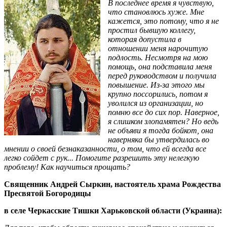
В последнее время я чувствую,
что становлюсь хуже. Мне
кажется, это потому, что я не
простил бывшую коллегу,
которая допустила в
отношении меня нарочитую
подлость. Несмотря на мою
помощь, она подставила меня
перед руководством и получила
повышение. Из-за этого мы
крупно поссорились, потом я
уволился из организации, но
помню все до сих пор. Наверное,
я слишком злопамятен? Но ведь
не объяви я тогда бойкот, она
наверняка бы утвердилась во
мнении о своей безнаказанности, о том, что ей всегда все
легко сойдет с рук... Помогите разрешить эту нелегкую
проблему! Как научиться прощать?
Священник Андрей Сыркин, настоятель храма Рождества
Пресвятой Богородицы
в селе Черкасские Тишки Харьковской области (Украина):