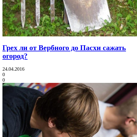
Грех ли от Вербного до Пасхи сажать
огород?
24.04.2016
0
0