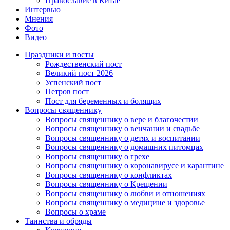
Православие в Китае
Интервью
Мнения
Фото
Видео
Праздники и посты
Рождественский пост
Великий пост 2026
Успенский пост
Петров пост
Пост для беременных и болящих
Вопросы священнику
Вопросы священнику о вере и благочестии
Вопросы священнику о венчании и свадьбе
Вопросы священнику о детях и воспитании
Вопросы священнику о домашних питомцах
Вопросы священнику о грехе
Вопросы священнику о коронавирусе и карантине
Вопросы священнику о конфликтах
Вопросы священнику о Крещении
Вопросы священнику о любви и отношениях
Вопросы священнику о медицине и здоровье
Вопросы о храме
Таинства и обряды