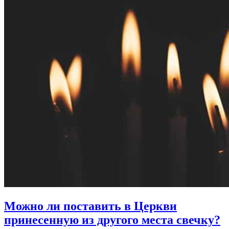
Можно ли поставить в Церкви
принесенную из другого места свечку?