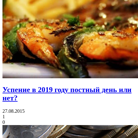
Успение в 2019 году постный день или
нет?
27.08.2015
1
0