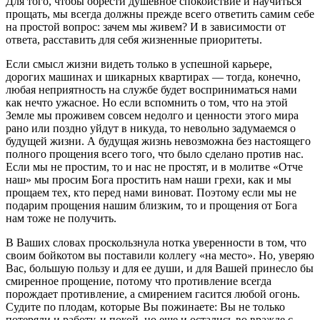
Для того, чтобы обрести душевное спокойствие и научиться
прощать, мы всегда должны прежде всего ответить самим себе
на простой вопрос: зачем мы живем? И в зависимости от
ответа, расставить для себя жизненные приоритеты.
Если смысл жизни видеть только в успешной карьере,
дорогих машинах и шикарных квартирах — тогда, конечно,
любая неприятность на службе будет восприниматься нами
как нечто ужасное. Но если вспомнить о том, что на этой
Земле мы проживем совсем недолго и ценности этого мира
рано или поздно уйдут в никуда, то невольно задумаемся о
будущей жизни. А будущая жизнь невозможна без настоящего
полного прощения всего того, что было сделано против нас.
Если мы не простим, то и нас не простят, и в молитве «Отче
наш» мы просим Бога простить нам наши грехи, как и мы
прощаем тех, кто перед нами виноват. Поэтому если мы не
подарим прощения нашим близким, то и прощения от Бога
нам тоже не получить.
В Ваших словах проскользнула нотка уверенности в том, что
своим бойкотом вы поставили коллегу «на место». Но, уверяю
Вас, большую пользу и для ее души, и для Вашей принесло бы
смиренное прощение, потому что противление всегда
порождает противление, а смирением гасится любой огонь.
Судите по плодам, которые Вы пожинаете: Вы не только
потеряли и работу, и покой, но еще и остались во вражде с