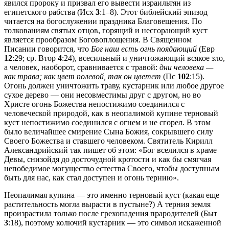
явился пророку и призвал его вывести израильтян из
египетского рабства (Исх
3
:1–8). Этот библейский эпизод
читается на богослужении праздника Благовещения. По
толкованиям святых отцов, горящий и несгорающий куст
является прообразом Боговоплощения. В Священном
Писании говорится, что
Бог наш есть огнь поядающий
(Евр
12
:29; ср. Втор
4
:24), всесильный и уничтожающий всякое зло,
а человек, наоборот, сравнивается с травой:
дни человека —
как трава; как цвет полевой, так он цветет
(Пс
102
:15).
Огонь должен уничтожить траву, кустарник или любое другое
сухое дерево — они несовместимы друг с другом, но во
Христе огонь Божества непостижимо соединился с
человеческой природой, как в неопалимой купине терновый
куст непостижимо соединился с огнем и не сгорел. В этом
было величайшее смирение Сына Божия, сокрывшего силу
Своего Божества и ставшего человеком. Святитель Кирилл
Александрийский так пишет об этом: «Бог вселился в храме
Девы, снизойдя до досточудной кротости и как бы смягчая
непобедимое могущество естества Своего, чтобы доступным
быть для нас, как стал доступен и огонь тернию».
Неопалимая купина — это именно терновый куст (какая еще
растительность могла вырасти в пустыне?) А терния земля
произрастила только после грехопадения прародителей (Быт
3
:18), поэтому колючий кустарник — это символ искаженной