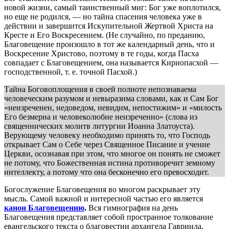
новой жизни, самый таинственный миг: Бог уже воплотился,
но еще не родился, — но тайна спасения человека уже в
действии и завершится Искупительной Жертвой Христа на
Кресте и Его Воскресением. (Не случайно, по преданию,
Благовещение произошло в тот же календарный день, что и
Воскресение Христово, поэтому в те годы, когда Пасха
совпадает с Благовещением, она называется Кириопасхой —
господственной, т. е. точной Пасхой.)
Тайна Боговоплощения в своей полноте непознаваема
человеческим разумом и невыразима словами, как и Сам Бог
«неизреченен, недоведом, невидим, непостижим» и «милость
Его безмерна и человеколюбие неизреченно» (слова из
священнических молитв литургии Иоанна Златоуста).
Верующему человеку необходимо принять то, что Господь
открывает Сам о Себе через Священное Писание и учение
Церкви, осознавая при этом, что многое он понять не сможет
не потому, что Божественная истина противоречит земному
интеллекту, а потому что она бесконечно его превосходит.
Богослужение Благовещения во многом раскрывает эту
мысль. Самой важной и интересной частью его является
канон Благовещению
.
Вся гимнография на день
Благовещения представляет собой пространное толкование
евангельского текста о благовестии архангела Гавриила,