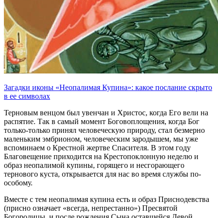
Загадки иконы «Неопалимая Купина»: какое послание скрыто
в ее символах
Терновым венцом был увенчан и Христос, когда Его вели на
распятие. Так в самый момент Боговоплощения, когда Бог
только-только принял человеческую природу, стал безмерно
маленьким эмбрионом, человеческим зародышем, мы уже
вспоминаем о Крестной жертве Спасителя. В этом году
Благовещение приходится на Крестопоклонную неделю и
образ неопалимой купины, горящего и несгорающего
тернового куста, открывается для нас во время службы по-
особому.
Вместе с тем неопалимая купина есть и образ Приснодевства
(присно означает «всегда, непрестанно») Пресвятой
Богородицы, и после рождения Сына оставшейся Девой.