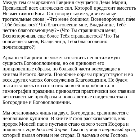
Между тем сам архангел Гавриил смущается Девы Марии,
Превысшей всех ангельских сил, Которой предстоит вместить
Невместимого Бога. Он говорит такие удивительные
трогательные слова: «Что́ мене́ бои́шися, Всенепоро́чная, па́че
Тебе́ боя́щагося? Что́ благогове́еши мне, Влады́чице, Тебе́
че́стно благогове́ющему?» (Что Ты страшишься меня,
Всенепорочная, еще более Тебя страшащегося? Что Ты
опасаешься меня, Владычица, Тебя благоговейно
почитающего?).
Архангел Гавриил не может изъяснить непостижимую
сущность Боговоплощения, но он приводит его
прикровенные образы, по большей части восходящие к
книгам Ветхого Завета. Подобные образы присутствуют и во
всех других частях богослужения Благовещения. Не будем
пытаться здесь сказать о них во всей подробности: в
гимнографии праздника приводятся практически все главные
ветхозаветные прообразы и новозаветные свидетельства о
Богородице и Боговоплощении.
Мы остановимся лишь на двух. Богородица сравнивается с
неопалимой купиной. В книге Исход рассказывается, как
пророк Моисей пас в пустыне стадо своего тестя Иофора и
подошел к
горе Божией Хорив
. Там он увидел
терновый куст
,
который пылал огнем и не сгорал. В
пламени огня
Господь