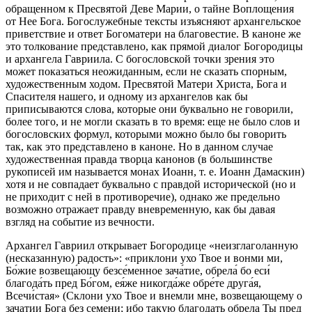
обращенном к Пресвятой Деве Марии, о тайне Воплощения
от Нее Бога. Богослужебные тексты изъясняют архангельское
приветствие и ответ Богоматери на благовестие. В каноне же
это толкование представлено, как прямой диалог Богородицы
и архангела Гавриила. С богословской точки зрения это
может показаться неожиданным, если не сказать спорным,
художественным ходом. Пресвятой Матери Христа, Бога и
Спасителя нашего, и одному из архангелов как бы
приписываются слова, которые они буквально не говорили,
более того, и не могли сказать в то время: еще не было слов и
богословских формул, которыми можно было бы говорить
так, как это представлено в каноне. Но в данном случае
художественная правда творца канонов (в большинстве
рукописей им называется монах Иоанн, т. е. Иоанн Дамаскин)
хотя и не совпадает буквально с правдой исторической (но и
не приходит с ней в противоречие), однако же предельно
возможно отражает правду вневременную, как бы давая
взгляд на событие из вечности.
Архангел Гавриил открывает Богородице «неизглаголанную
(несказанную) радость»: «приклони ухо Твое и вонми ми,
Бо́жие возвеща́ющу безсе́менное зача́тие, обрела́ бо еси́
благода́ть пред Бо́гом, ея́же никогда́же обре́те друга́я,
Всечи́стая» (Склони ухо Твое и внемли мне, возвещающему о
зачатии Бога без семени; ибо такую благодать обрела Ты пред