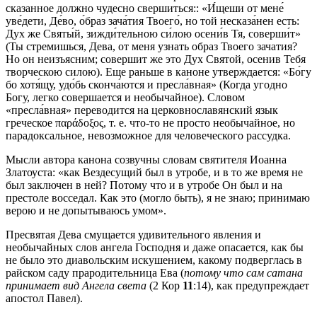
сказанное должно чудесно свершиться:: «И́щеши от мене́
уве́дети, Де́во, о́браз зача́тия Твоего́, но той несказа́нен есть:
Дух же Святы́й, зижди́тельною си́лою осени́в Тя, соверши́т»
(Ты стремишься, Дева, от меня узнать образ Твоего зачатия?
Но он неизъясним; совершит же это Дух Святой, осенив Тебя
творческою силою). Еще раньше в каноне утверждается: «Бо́гу
бо хотя́щу, удо́бь сконча́ются и пресла́вная» (Когда угодно
Богу, легко совершается и необычайное). Словом
«пресла́вная» переводится на церковнославянский язык
греческое παράδοξος, т. е. что-то не просто необычайное, но
парадоксальное, невозможное для человеческого рассудка.
Мысли автора канона созвучны словам святителя Иоанна
Златоуста: «как Вездесущий был в утробе, и в то же время не
был заключен в ней? Потому что и в утробе Он был и на
престоле восседал. Как это (могло быть), я не знаю; принимаю
верою и не допытываюсь умом».
Пресвятая Дева смущается удивительного явления и
необычайных слов ангела Господня и даже опасается, как бы
не было это диавольским искушением, какому подверглась в
райском саду прародительница Ева (
потому что сам сатана
принимает вид Ангела света
(2 Кор
11
:14), как предупреждает
апостол Павел).