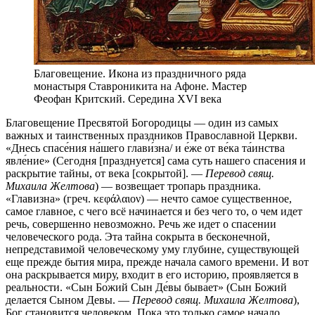
Благовещение. Икона из праздничного ряда
монастыря Ставроникита на Афоне. Мастер
Феофан Критский. Середина XVI века
Благовещение Пресвятой Богородицы — один из самых
важных и таинственных праздников Православной Церкви.
«Днесь спасе́ния на́шего глави́зна/ и е́же от ве́ка та́инства
явле́ние» (Сегодня [празднуется] сама суть нашего спасения и
раскрытие тайны, от века [сокрытой]. —
Перевод свящ.
Михаила Желтова
) — возвещает тропарь праздника.
«Главизна» (греч. κεφάλαιον) — нечто самое существенное,
самое главное, с чего всё начинается и без чего то, о чем идет
речь, совершенно невозможно. Речь же идет о спасении
человеческого рода. Эта тайна сокрыта в бесконечной,
непредставимой человеческому уму глубине, существующей
еще прежде бытия мира, прежде начала самого времени. И вот
она раскрывается миру, входит в его историю, проявляется в
реальности. «Сын Бо́жий Сын Де́вы быва́ет» (Сын Божий
делается Сыном Девы. —
Перевод свящ. Михаила Желтова
),
Бог становится человеком. Пока это только самое начало