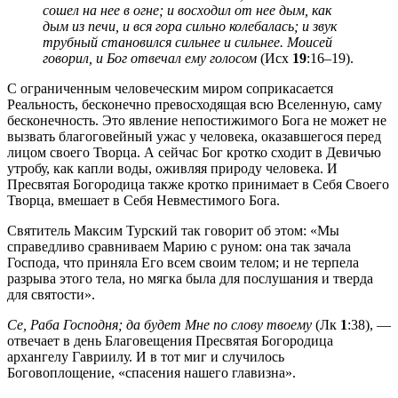
сошел на нее в огне; и восходил от нее дым, как
дым из печи, и вся гора сильно колебалась; и звук
трубный становился сильнее и сильнее. Моисей
говорил, и Бог отвечал ему голосом
(Исх
19
:16–19).
С ограниченным человеческим миром соприкасается
Реальность, бесконечно превосходящая всю Вселенную, саму
бесконечность. Это явление непостижимого Бога не может не
вызвать благоговейный ужас у человека, оказавшегося перед
лицом своего Творца. А сейчас Бог кротко сходит в Девичью
утробу, как капли воды, оживляя природу человека. И
Пресвятая Богородица также кротко принимает в Себя Своего
Творца, вмешает в Себя Невместимого Бога.
Святитель Максим Турский так говорит об этом: «Мы
справедливо сравниваем Марию с руном: она так зачала
Господа, что приняла Его всем своим телом; и не терпела
разрыва этого тела, но мягка была для послушания и тверда
для святости».
Се, Раба Господня; да будет Мне по слову твоему
(Лк
1
:38), —
отвечает в день Благовещения Пресвятая Богородица
архангелу Гавриилу. И в тот миг и случилось
Боговоплощение, «спасения нашего главизна».