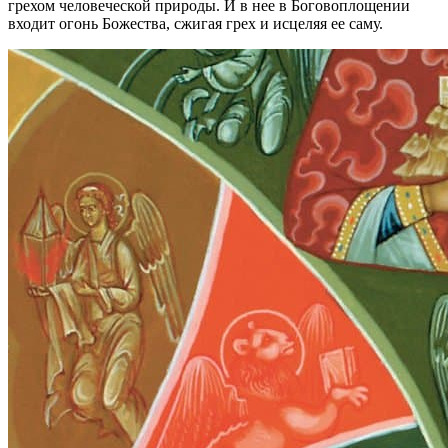
грехом человеческой природы. И в нее в Боговоплощении
входит огонь Божества, сжигая грех и исцеляя ее саму.