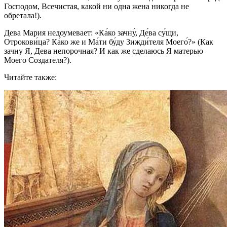
Господом, Всечистая, какой ни одна жена никогда не
обретала!).
Дева Мария недоумевает: «Ка́ко зачну́, Де́ва су́щи,
Отрокови́ца? Ка́ко же и Ма́ти бу́ду Зижди́теля Моего́?» (Как
зачну Я, Дева непорочная? И как же сделаюсь Я матерью
Моего Создателя?).
Читайте также: