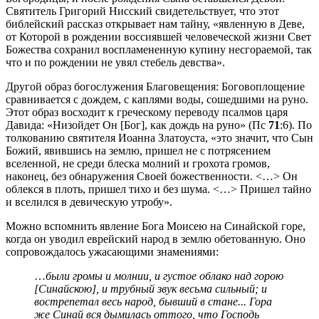
Святитель Григорий Нисский свидетельствует, что этот
библейский рассказ открывает нам тайну, «явленную в Деве,
от Которой в рождении воссиявшей человеческой жизни Свет
Божества сохранил воспламененную купину несгораемой, так
что и по рождении не увял стебель девства».
Другой образ богослужения Благовещения: Боговоплощение
сравнивается с дождем, с каплями воды, сошедшими на руно.
Этот образ восходит к греческому переводу псалмов царя
Давида: «Низойдет Он [Бог], как дождь на руно» (Пс
71
:6). По
толкованию святителя Иоанна Златоуста, «это значит, что Сын
Божий, явившись на землю, пришел не с потрясением
вселенной, не среди блеска молний и грохота громов,
наконец, без обнаружения Своей божественности. <…> Он
облекся в плоть, пришел тихо и без шума. <…> Пришел тайно
и вселился в девическую утробу».
Можно вспомнить явление Бога Моисею на Синайской горе,
когда он уводил еврейский народ в землю обетованную. Оно
сопровождалось ужасающими знамениями:
…
были громы и молнии, и густое облако над горою
[Синайскою], и трубный звук весьма сильный; и
вострепетал весь народ, бывший в стане... Гора
же Синай вся дымилась оттого, что Господь