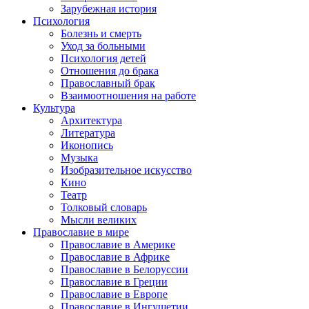
Зарубежная история
Психология
Болезнь и смерть
Уход за больными
Психология детей
Отношения до брака
Православный брак
Взаимоотношения на работе
Культура
Архитектура
Литература
Иконопись
Музыка
Изобразительное искусство
Кино
Театр
Толковый словарь
Мысли великих
Православие в мире
Православие в Америке
Православие в Африке
Православие в Белоруссии
Православие в Греции
Православие в Европе
Православие в Ингушетии