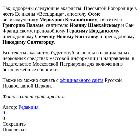
Так, одобрены следующие акафисты: Пресвятой Богородице в
честь Ее иконы «Всецарица», апостолу
Фоме
,
великомученику
Меркурию Кесарийскому
, святителю
Григорию Паламе
, святителю
Иоанну
Шанхайскому
и Сан-
Францискому, преподобному
Герасиму Иорданскому
,
преподобному
Симеону Новому Богослову
и преподобному
Никодиму Святогорцу
.
Все тексты акафистов будут опубликованы в официальных
церковных средствах массовой информации и направлены в
Издательство Московской Патриархии для включения в
богослужебные сборники.
Также их можно скачать с
официального сайта
Русской
Православной Церкви.
Фото с сайта xpam-xpicta.ru
Автор:
Редакция
0
0
Сохранить
Поделиться: