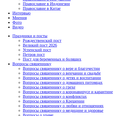
Православие в Индонезии
Православие в Китае
Интервью
Мнения
Фото
Видео
Праздники и посты
Рождественский пост
Великий пост 2026
Успенский пост
Петров пост
Пост для беременных и болящих
Вопросы священнику
Вопросы священнику о вере и благочестии
Вопросы священнику о венчании и свадьбе
Вопросы священнику о детях и воспитании
Вопросы священнику о домашних питомцах
Вопросы священнику о грехе
Вопросы священнику о коронавирусе и карантине
Вопросы священнику о конфликтах
Вопросы священнику о Крещении
Вопросы священнику о любви и отношениях
Вопросы священнику о медицине и здоровье
Вопросы о храме