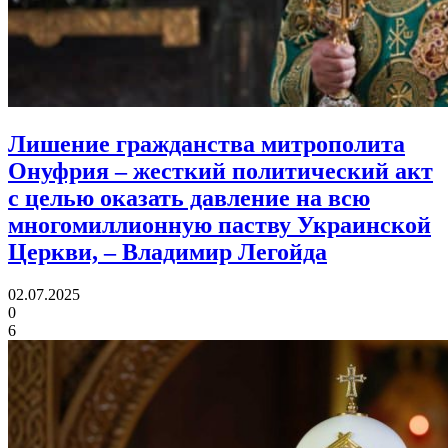
Лишение гражданства митрополита
Онуфрия – жесткий политический акт
с целью оказать давление на всю
многомиллионную паству Украинской
Церкви,
– Владимир Легойда
02.07.2025
0
6