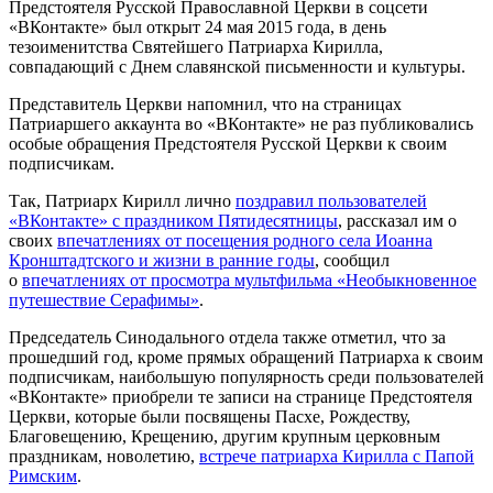
Предстоятеля Русской Православной Церкви в соцсети
«ВКонтакте» был открыт 24 мая 2015 года, в день
тезоименитства Святейшего Патриарха Кирилла,
совпадающий с Днем славянской письменности и культуры.
Представитель Церкви напомнил, что на страницах
Патриаршего аккаунта во «ВКонтакте» не раз публиковались
особые обращения Предстоятеля Русской Церкви к своим
подписчикам.
Так, Патриарх Кирилл лично
поздравил пользователей
«ВКонтакте» с праздником Пятидесятницы
, рассказал им о
своих
впечатлениях от посещения родного села Иоанна
Кронштадтского и жизни в ранние годы
, сообщил
о
впечатлениях от просмотра мультфильма «Необыкновенное
путешествие Серафимы»
.
Председатель Синодального отдела также отметил, что за
прошедший год, кроме прямых обращений Патриарха к своим
подписчикам, наибольшую популярность среди пользователей
«ВКонтакте» приобрели те записи на странице Предстоятеля
Церкви, которые были посвящены Пасхе, Рождеству,
Благовещению, Крещению, другим крупным церковным
праздникам, новолетию,
встрече патриарха Кирилла с Папой
Римским
.