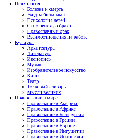
Психология
Болезнь и смерть
Уход за больными
Психология детей
Отношения до брака
Православный брак
Взаимоотношения на работе
Культура
Архитектура
Литература
Иконопись
Музыка
Изобразительное искусство
Кино
Театр
Толковый словарь
Мысли великих
Православие в мире
Православие в Америке
Православие в Африке
Православие в Белоруссии
Православие в Греции
Православие в Европе
Православие в Ингушетии
Православие в Индонезии