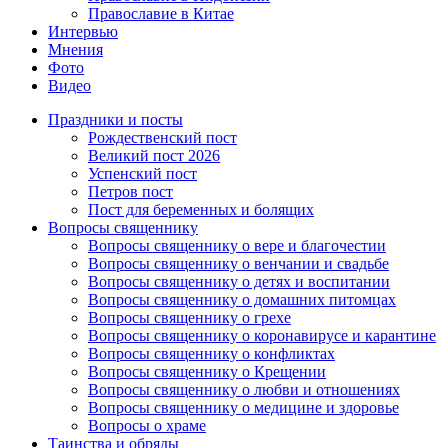
Православие в Китае
Интервью
Мнения
Фото
Видео
Праздники и посты
Рождественский пост
Великий пост 2026
Успенский пост
Петров пост
Пост для беременных и болящих
Вопросы священнику
Вопросы священнику о вере и благочестии
Вопросы священнику о венчании и свадьбе
Вопросы священнику о детях и воспитании
Вопросы священнику о домашних питомцах
Вопросы священнику о грехе
Вопросы священнику о коронавирусе и карантине
Вопросы священнику о конфликтах
Вопросы священнику о Крещении
Вопросы священнику о любви и отношениях
Вопросы священнику о медицине и здоровье
Вопросы о храме
Таинства и обряды