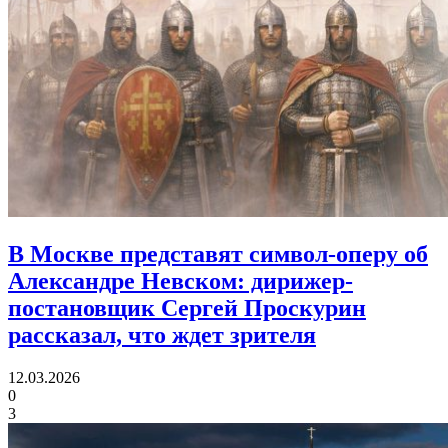
В Москве представят символ-оперу об
Александре Невском:
дирижер-
постановщик Сергей Проскурин
рассказал, что ждет зрителя
12.03.2026
0
3