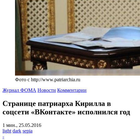
Фото с http://www.patriarchia.ru
Журнал ФОМА
Новости
Комментарии
Странице патриарха Кирилла в
соцсети «ВКонтакте» исполнился год
1 мин., 25.05.2016
light
dark
sepia
-