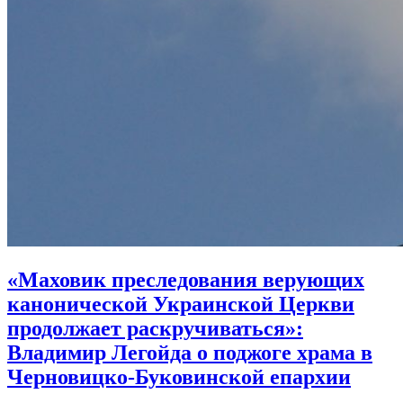
«Маховик преследования верующих
канонической Украинской Церкви
продолжает раскручиваться»:
Владимир Легойда о поджоге храма в
Черновицко-Буковинской епархии