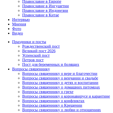
Православие в Европе
Православие в Ингушетии
Православие в Индонезии
Православие в Китае
Интервью
Мнения
Фото
Видео
Праздники и посты
Рождественский пост
Великий пост 2026
Успенский пост
Петров пост
Пост для беременных и болящих
Вопросы священнику
Вопросы священнику о вере и благочестии
Вопросы священнику о венчании и свадьбе
Вопросы священнику о детях и воспитании
Вопросы священнику о домашних питомцах
Вопросы священнику о грехе
Вопросы священнику о коронавирусе и карантине
Вопросы священнику о конфликтах
Вопросы священнику о Крещении
Вопросы священнику о любви и отношениях