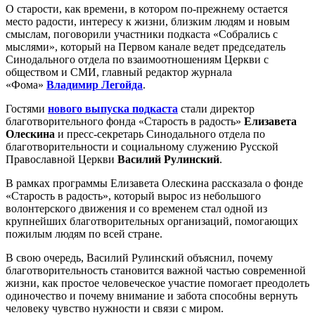
О старости, как времени, в котором по-прежнему остается
место радости, интересу к жизни, близким людям и новым
смыслам, поговорили участники подкаста «Собрались с
мыслями», который на Первом канале ведет председатель
Синодального отдела по взаимоотношениям Церкви с
обществом и СМИ, главный редактор журнала
«Фома»
Владимир Легойда
.
Гостями
нового выпуска подкаста
стали директор
благотворительного фонда «Старость в радость»
Елизавета
Олескина
и пресс-секретарь Синодального отдела по
благотворительности и социальному служению Русской
Православной Церкви
Василий Рулинский
.
В рамках программы Елизавета Олескина рассказала о фонде
«Старость в радость», который вырос из небольшого
волонтерского движения и со временем стал одной из
крупнейших благотворительных организаций, помогающих
пожилым людям по всей стране.
В свою очередь, Василий Рулинский объяснил, почему
благотворительность становится важной частью современной
жизни, как простое человеческое участие помогает преодолеть
одиночество и почему внимание и забота способны вернуть
человеку чувство нужности и связи с миром.