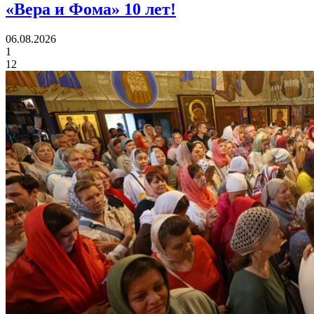
«Вера и Фома»
10 лет!
06.08.2026
1
12