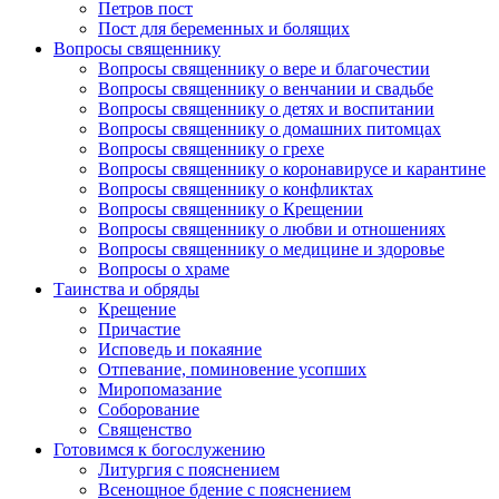
Петров пост
Пост для беременных и болящих
Вопросы священнику
Вопросы священнику о вере и благочестии
Вопросы священнику о венчании и свадьбе
Вопросы священнику о детях и воспитании
Вопросы священнику о домашних питомцах
Вопросы священнику о грехе
Вопросы священнику о коронавирусе и карантине
Вопросы священнику о конфликтах
Вопросы священнику о Крещении
Вопросы священнику о любви и отношениях
Вопросы священнику о медицине и здоровье
Вопросы о храме
Таинства и обряды
Крещение
Причастие
Исповедь и покаяние
Отпевание, поминовение усопших
Миропомазание
Соборование
Священство
Готовимся к богослужению
Литургия с пояснением
Всенощное бдение с пояснением