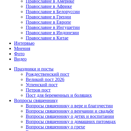
Православие в Америке
Православие в Африке
Православие в Белоруссии
Православие в Греции
Православие в Европе
Православие в Ингушетии
Православие в Индонезии
Православие в Китае
Интервью
Мнения
Фото
Видео
Праздники и посты
Рождественский пост
Великий пост 2026
Успенский пост
Петров пост
Пост для беременных и болящих
Вопросы священнику
Вопросы священнику о вере и благочестии
Вопросы священнику о венчании и свадьбе
Вопросы священнику о детях и воспитании
Вопросы священнику о домашних питомцах
Вопросы священнику о грехе