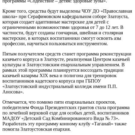
программы «Содействие – детям: здоровые зубы».
Кроме того, средства будут выделены ЧОУ ДО «Православная
школа» при Серафимовском кафедральном соборе Златоуста,
которая создает адаптивные мастерские для детей с
ограниченными возможностями здоровья от 7 до 12 лет. В
частности, будут созданы гончарная, швейная и столярная
мастерские, в которых воспитанники смогут освоить азы
профессии, научиться пользоваться инструментом.
Пятым получателем средств станет программа реконструкции
казачьего корпуса в Златоусте, реализуемая Центром казачьей
культуры и Златоустовским епархиальным управлением. В
рамках этой программы планируется воссоздать традиции
казачьей казармы XIX века и полигона для тренировок
воспитанников кадетского корпуса при ГБПОУ
«Златоустовский индустриальный колледж имени П.П.
Аносова».
Отмечается, что помимо пяти епархиальных проектов,
победителем Фонда Президентских грантов стала программа
по лечебной верховой езде для особых детей, воспитанников
МАДОУ «Детский Сад Комбинированного Вида № 73».
Разработать эту программу конному клубу «Таганай» также
помогла Златоустовская епархия.