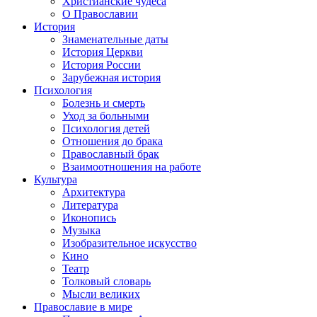
Христианские чудеса
О Православии
История
Знаменательные даты
История Церкви
История России
Зарубежная история
Психология
Болезнь и смерть
Уход за больными
Психология детей
Отношения до брака
Православный брак
Взаимоотношения на работе
Культура
Архитектура
Литература
Иконопись
Музыка
Изобразительное искусство
Кино
Театр
Толковый словарь
Мысли великих
Православие в мире