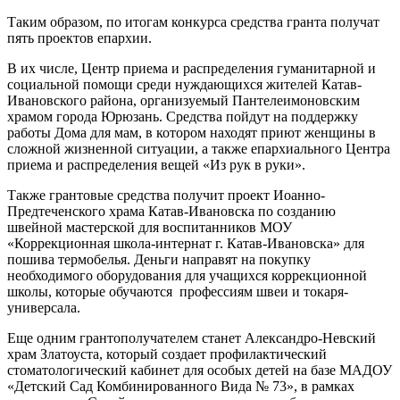
Таким образом, по итогам конкурса средства гранта получат
пять проектов епархии.
В их числе, Центр приема и распределения гуманитарной и
социальной помощи среди нуждающихся жителей Катав-
Ивановского района, организуемый Пантелеимоновским
храмом города Юрюзань. Средства пойдут на поддержку
работы Дома для мам, в котором находят приют женщины в
сложной жизненной ситуации, а также епархиального Центра
приема и распределения вещей «Из рук в руки».
Также грантовые средства получит проект Иоанно-
Предтеченского храма Катав-Ивановска по созданию
швейной мастерской для воспитанников МОУ
«Коррекционная школа-интернат г. Катав-Ивановска» для
пошива термобелья. Деньги направят на покупку
необходимого оборудования для учащихся коррекционной
школы, которые обучаются профессиям швеи и токаря-
универсала.
Еще одним грантополучателем станет Александро-Невский
храм Златоуста, который создает профилактический
стоматологический кабинет для особых детей на базе МАДОУ
«Детский Сад Комбинированного Вида № 73», в рамках