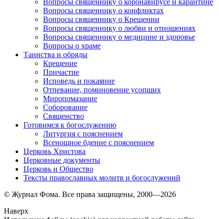
Вопросы священнику о коронавирусе и карантине
Вопросы священнику о конфликтах
Вопросы священнику о Крещении
Вопросы священнику о любви и отношениях
Вопросы священнику о медицине и здоровье
Вопросы о храме
Таинства и обряды
Крещение
Причастие
Исповедь и покаяние
Отпевание, поминовение усопших
Миропомазание
Соборование
Священство
Готовимся к богослужению
Литургия с пояснением
Всенощное бдение с пояснением
Церковь Христова
Церковные документы
Церковь и Общество
Тексты православных молитв и богослужений
© Журнал Фома. Все права защищены, 2000—2026
Наверх