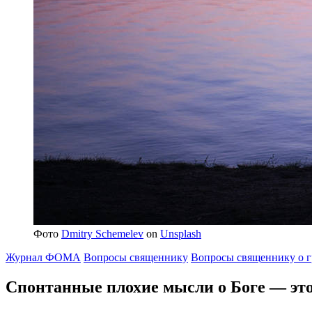
Фото
Dmitry Schemelev
on
Unsplash
Журнал ФОМА
Вопросы священнику
Вопросы священнику о г
Спонтанные плохие мысли о Боге — эт