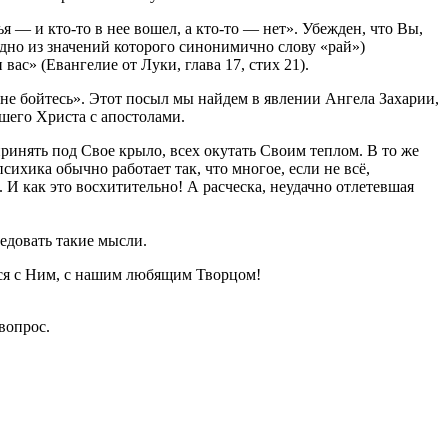
 — и кто-то в нее вошел, а кто-то — нет». Убежден, что Вы,
одно из значений которого синонимично слову «рай»)
ас» (Евангелие от Луки, глава 17, стих 21).
«не бойтесь». Этот посыл мы найдем в явлении Ангела Захарии,
шего Христа с апостолами.
принять под Свое крыло, всех окутать Своим теплом. В то же
сихика обычно работает так, что многое, если не всё,
 И как это восхитительно! А расческа, неудачно отлетевшая
едовать такие мысли.
ься с Ним, с нашим любящим Творцом!
вопрос.