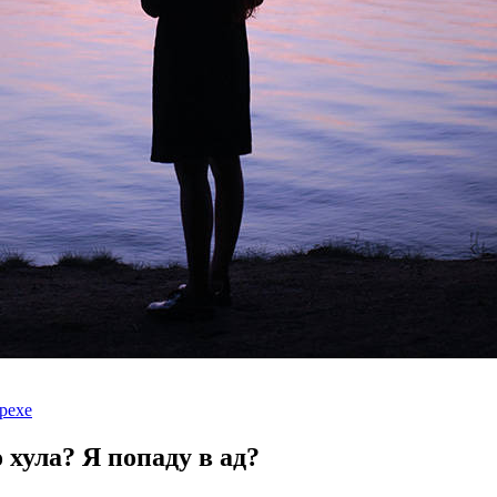
рехе
о хула?
Я попаду в ад?