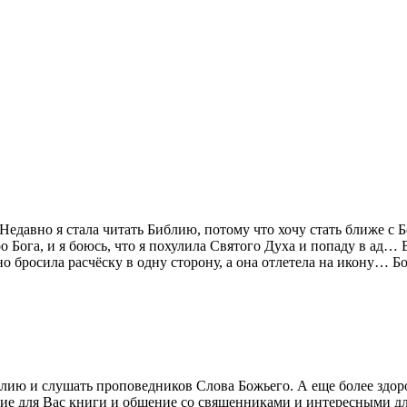
Недавно я стала читать Библию, потому что хочу стать ближе с 
 Бога, и я боюсь, что я похулила Святого Духа и попаду в ад… 
 бросила расчёску в одну сторону, а она отлетела на икону… Бо
лию и слушать проповедников Слова Божьего. А еще более здоров
кие для Вас книги и общение со священниками и интересными д