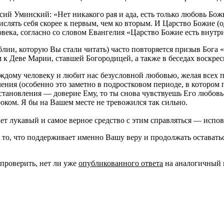
й Уминский: «Нет никакого рая и ада, есть только любовь Божья
ислять себя скорее к первым, чем ко вторым. И Царство Божие (
ека, согласно со словом Евангелия «Царство Божие есть внутри в
лии, которую Вы стали читать) часто повторяется призыв Бога 
к Деве Марии, ставшей Богородицей, а также в беседах воскрес
каждому человеку и любит нас безусловной любовью, желая всех 
ения (особенно это заметно в подростковом периоде, в котором п
становления — доверие Ему, то ты снова чувствуешь Его любовь.
оком. Я бы на Вашем месте не тревожился так сильно.
ет лукавый и самое верное средство с этим справляться — испов
ь то, что поддерживает именно Вашу веру и продолжать остават
 проверить, нет ли уже
опубликованного ответа
на аналогичный 