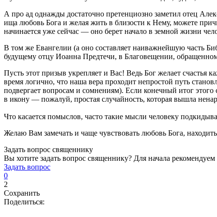
А про ад однажды достаточно претенциозно заметил отец Алекси
ища любовь Бога и желая жить в близости к Нему, можете прич
начинается уже сейчас — оно берет начало в земной жизни челов
В том же Евангелии (а оно составляет наиважнейшую часть Биб
будущему отцу Иоанна Предтечи, в Благовещении, обращенном 
Пусть этот призыв укрепляет и Вас! Ведь Бог желает счастья 
время логично, что наша вера проходит непростой путь становл
подвергает вопросам и сомнениям). Если конечный итог этого 
в икону — пожалуй, простая случайность, которая вышла ненар
Что касается помыслов, часто такие мысли человеку подкидыва
Желаю Вам замечать и чаще чувствовать любовь Бога, находит
Задать вопрос священнику
Вы хотите задать вопрос священнику? Для начала рекомендуем
Задать вопрос
0
2
Сохранить
Поделиться: