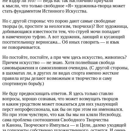
Не вздор ли это? — Ведь нас так настойчиво приучали
к мысли, что только свободное «Я» художника-творца может
стать фундаментом Истинного Искусства.
Но с другой стороны: что порою дают самые свободные
творцы (и, простите за неологизм, творчихи)? Вот художница,
добивающаяся известности тем, что струей мочи попадает
в намеченную туфлю. А вот художник, лающий и кусающий
посетительницу вернисажа... Об иных говорить — и язык
не поворачивается.
Но постойте, постойте, а при чем здесь искусство, живопись?
Причем искусство — не знаю. Хотя полнейшая свобода
самовыражения и самоизлияния очевидна. (С другой стороны,
в шахматах ли, в других ли видах спорта именно жесткие
правила игры делают возможным и творчество и саму
спортивную борьбу.)
Не буду предвосхищать ответов. Я здесь только ставлю
вопросы, хорошо сознавая, что может возмущать творцов
и каким уродством может показаться для них указующий
перст непрофессионала, как бы он при этом ни именовался.
Но при этом чувствую, что как бы мы ни кляли Несвободу,
сама проблема соотношения Свободного Творчества
и Канона, Творческого Импульса — и Цели, далеко уходящей
за горизонты собственно художественного, остается. И очень