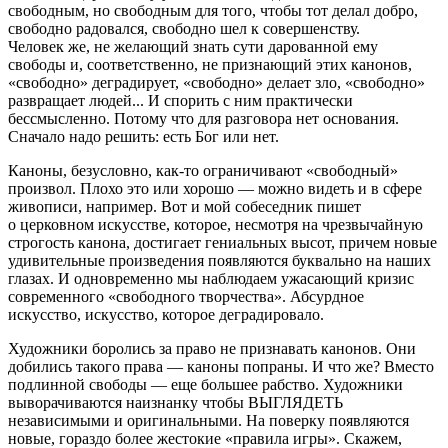
свободным, но свободным для того, чтобы тот делал добро,
свободно радовался, свободно шел к совершенству.
Человек же, не желающий знать сути дарованной ему
свободы и, соответственно, не признающий этих канонов,
«свободно» деградирует, «свободно» делает зло, «свободно»
развращает людей... И спорить с ним практически
бессмысленно. Потому что для разговора нет основания.
Сначало надо решить: есть Бог или нет.
Каноны, безусловно, как-то ограничивают «свободный»
произвол. Плохо это или хорошо — можно видеть и в сфере
живописи, например. Вот и мой собеседник пишет
о церковном искусстве, которое, несмотря на чрезвычайную
строгость канона, достигает гениальных высот, причем новые
удивительные произведения появляются буквально на наших
глазах. И одновременно мы наблюдаем ужасающий кризис
современного «свободного творчества». Абсурдное
искусство, искусство, которое деградировало.
Художники боролись за право не признавать канонов. Они
добились такого права — каноны попраны. И что же? Вместо
подлинной свободы — еще большее рабство. Художники
выворачиваются наизнанку чтобы ВЫГЛЯДЕТЬ
независимыми и оригинальными. На поверку появляются
новые, гораздо более жестокие «правила игры». Скажем,