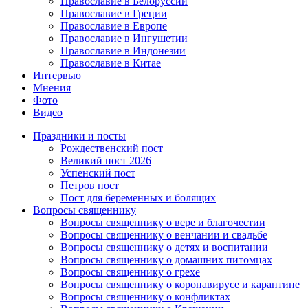
Православие в Белоруссии
Православие в Греции
Православие в Европе
Православие в Ингушетии
Православие в Индонезии
Православие в Китае
Интервью
Мнения
Фото
Видео
Праздники и посты
Рождественский пост
Великий пост 2026
Успенский пост
Петров пост
Пост для беременных и болящих
Вопросы священнику
Вопросы священнику о вере и благочестии
Вопросы священнику о венчании и свадьбе
Вопросы священнику о детях и воспитании
Вопросы священнику о домашних питомцах
Вопросы священнику о грехе
Вопросы священнику о коронавирусе и карантине
Вопросы священнику о конфликтах