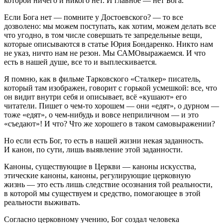
которой ничего и никого нет. И главное — нет Бога.
Если Бога нет — помните у Достоевского? — то все
дозволено: мы можем поступать, как хотим, можем делать все
что угодно, в том числе совершать те запредельные вещи,
которые описываются в статье Юрия Бондаренко. Никто нам
не указ, ничто нам не резон. Мы САМОвыражаемся. И что
есть в нашей душе, все то и выплескивается.
Я помню, как в фильме Тарковского «Сталкер» писатель,
который там изображен, говорит с горькой усмешкой: все, что
он видит внутри себя и описывает, всё «кушают» его
читатели. Пишет о чем-то хорошем — они «едят», о дурном —
тоже «едят», о чем-нибудь и вовсе неприличном — и это
«съедают»! И что? Что же хорошего в таком самовыражении?
Но если есть Бог, то есть в нашей жизни некая заданность.
И канон, по сути, лишь выявление этой заданности.
Каноны, существующие в Церкви — каноны искусства,
этические каноны, каноны, регулирующие церковную
жизнь — это есть лишь следствие осознания той реальности,
в которой мы существуем и средство, помогающее в этой
реальности выживать.
Согласно церковному учению, Бог создал человека