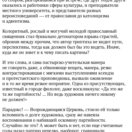
оказались и работники сферы культуры, и преподаватели
местного университета, и представители разных
вероисповеданий — от православия до католицизма
и адвентизма.
Колоритный, рослый и могучий молодой православный
священник стал буквально детонатором взрыва страстей,
обронив между прочим, что автор триптиха не видит пути,
перспективы, тогда как должен был бы это видеть. Иначе,
куда же он зовет и к чему писать картины?
И эти слова, и сама пастырско-учительская манера
не говорить даже, а обвиняюще вещать, манера, резко
контрастировавшая с мягкими выступлениями ксендза
и протестантского проповедника, вызвали оживление
и в то же время резкое неприятие. Одна из присутствующих,
известный в городе филолог, даже воскликнула: «Да это же
та же партийность! ... Но ведь художник ничего никому
не должен!»
Парадокс! — Возрождающаяся Церковь, стоило ей только
вспомнить о долге художника, сразу же навеяла
воспоминания о набившей оскомину партийности.
Случайно ли это? А может быть и нет, если еще считанные
годы назад партию нередко, наоборот, сравнивали