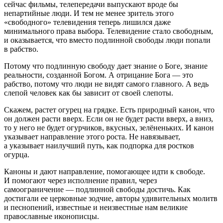
сейчас фильмы, телепередачи выпускают вроде бы
непартийные люди. И тем не менее зритель этого
«свободного» телевидения теперь лишился даже
минимального права выбора. Телевидение стало свободным,
и оказывается, что вместо подлинной свободы люди попали
в рабство.
Потому что подлинную свободу дает знание о Боге, знание
реальности, созданной Богом. А отрицание Бога — это
рабство, потому что люди не видят самого главного. А ведь
слепой человек как бы зависит от своей слепоты.
Скажем, растет огурец на грядке. Есть природный канон, что
он должен расти вверх. Если он не будет расти вверх, а вниз,
то у него не будет огурчиков, вкусных, зелёненьких. И канон
указывает направление этого роста. Не навязывает,
а указывает наилучший путь, как подпорка для ростков
огурца.
Каноны и дают направление, помогающее идти к свободе.
И помогают через исполнение правил, через
самоограничение — подлинной свободы достичь. Как
достигали ее церковные зодчие, авторы удивительных молитв
и песнопений, известные и неизвестные нам великие
православные иконописцы.