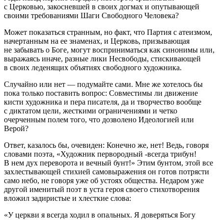
с Церковью, закосневшей в своих догмах и опутывающей
своими требованиями Шаги Свободного Человека?
Может показаться странным, но факт, что Партия с атеизмом,
начертанным на ее знаменах, и Церковь, призывающая
не забывать о Боге, могут восприниматься как синонимы или,
выражаясь иначе, разные лики Несвободы, стискивающей
в своих леденящих объятиях свободного художника.
Случайно или нет — подумайте сами. Мне же хотелось бы
пока только поставить вопрос: Совместимы ли движение
кисти художника и пера писателя, да и творчество вообще
с диктатом цели, жесткими ограничениями и четко
очерченным полем того, что дозволено Идеологией или
Верой?
Ответ, казалось бы, очевиден: Конечно же, нет! Ведь, говоря
словами поэта, «Художник первородный -всегда трибун!
В нем дух переворота и вечный бунт!» Этим бунтом, этой все
захлестывающей стихией самовыражения он готов потрясти
само небо, не говоря уже об устоях общества. Недаром уже
другой именитый поэт в уста героя своего стихотворения
вложил задиристые и хлесткие слова:
«У церкви я всегда ходил в опальных. Я доверяться Богу