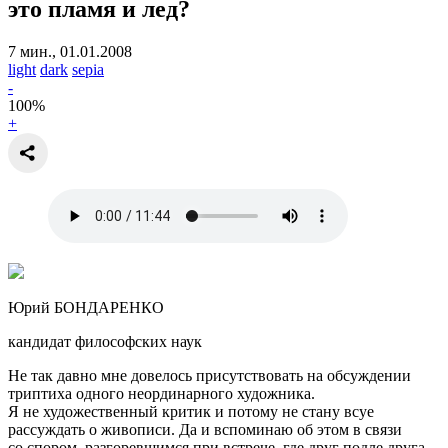
это пламя и лед?
7 мин., 01.01.2008
light
dark
sepia
-
100
%
+
Юрий БОНДАРЕНКО
кандидат философских наук
Не так давно мне довелось присутствовать на обсуждении
триптиха одного неординарного художника.
Я не художественный критик и потому не стану всуе
рассуждать о живописи. Да и вспоминаю об этом в связи
со спором, разгоревшимся при встрече, где друг подле друга