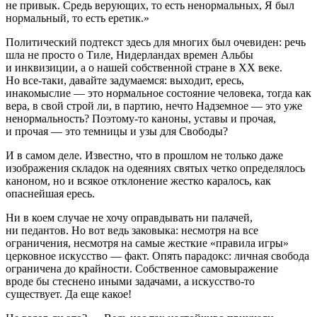
не привык. Средь верующих, то есть ненормальных, Я был
нормальный, то есть еретик.»
Политический подтекст здесь для многих был очевиден: речь
шла не просто о Тиле, Нидерландах времен Альбы
и инквизиции, а о нашей собственной стране в XX веке.
Но все-таки, давайте задумаемся: выходит, ересь,
инакомыслие — это нормальное состояние человека, тогда как
вера, в свой строй ли, в партию, нечто Надземное — это уже
ненормальность? Поэтому-то каноны, уставы и прочая,
и прочая — это темницы и узы для Свободы?
И в самом деле. Известно, что в прошлом не только даже
изображения складок на одеяниях святых четко определялось
каноном, но и всякое отклонение жестко каралось, как
опаснейшая ересь.
Ни в коем случае не хочу оправдывать ни палачей,
ни педантов. Но вот ведь заковыка: несмотря на все
ограничения, несмотря на самые жесткие «правила игры»
церковное искусство — факт. Опять парадокс: личная свобода
ограничена до крайности. Собственное самовыражение
вроде бы стеснено иными задачами, а искусство-то
существует. Да еще какое!