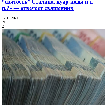
“святость” Сталина, куар-коды и т.
п.?»
— отвечает священник
12.11.2021
21
2