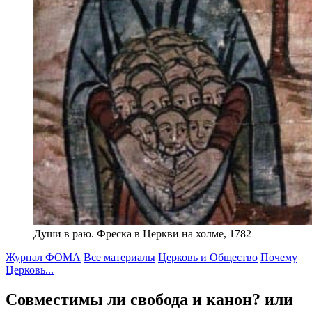
Души в раю. Фреска в Церкви на холме, 1782
Журнал ФОМА
Все материалы
Церковь и Общество
Почему
Церковь...
Совместимы ли свобода и канон?
или