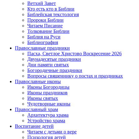
Ветхий Завет
Кто есть кто в Библии
Библейская текстология
Пророки Библии
Читаем Писание
Толкование Библии
Библия на Руси
Библиография
Православные праздники
Пасха, Светлое Христово Воскресение 2026
Двунадесятые праздники
Дни памяти святых
Богородичные праздники
Вопросы священнику о постах и праздниках
Православные иконы
Иконы Богородицы
Иконы праздников
Иконы святых
Чудотворные иконы
Православный храм
Архитектура храма
Устройство храма
Воспитание детей
Читаем с детьми о вере
Психология детей