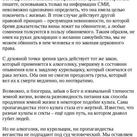
пишете, основываясь только на информации СМИ,
невозможно однозначно определить, что она имела целью
покончить с жизнью. В этом случае действует другой
правовой принцип – презумпция невиновности, по которой
бремя доказательства вины лежит на обвинителе, а любые
сомнения толкуются в пользу обвиняемого. Таким образом, не
имея на руках декларации о желании самоубийства, мы не
можем обвинить в нем человека и по законам церковного
права.
С духовной точки зрения здесь действует тот же закон,
который применяется к алкоголику, умершему в состоянии
опьянения или к заядлому курильщику, который скончался от
рака легких. Оба они не смогли преодолеть греха, который
вел их к смерти медленно, но неотвратимо.
Возможно, и блогерша, забыв о Боге и изначальной тленности
земной жизни, возвела разновидность питания как способа
продления земной жизни в некоторое подобие культа. Сама
пропагандистка этого культа стала его жертвой. Известно, что
разные культы и секты – ещё один путь, на котором диавол
губит людей.
Но ни алкоголик, ни курильщик, ни пропагандистка
веганства не подпадают под суд человеческий. Мы оставляем