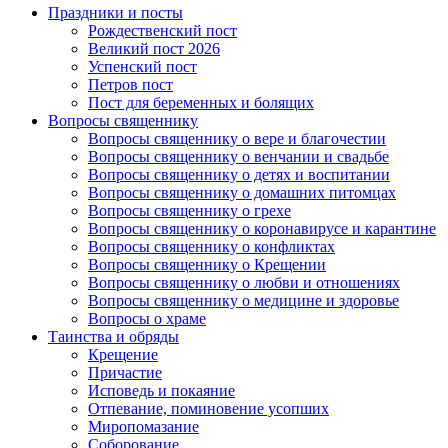
Праздники и посты
Рождественский пост
Великий пост 2026
Успенский пост
Петров пост
Пост для беременных и болящих
Вопросы священнику
Вопросы священнику о вере и благочестии
Вопросы священнику о венчании и свадьбе
Вопросы священнику о детях и воспитании
Вопросы священнику о домашних питомцах
Вопросы священнику о грехе
Вопросы священнику о коронавирусе и карантине
Вопросы священнику о конфликтах
Вопросы священнику о Крещении
Вопросы священнику о любви и отношениях
Вопросы священнику о медицине и здоровье
Вопросы о храме
Таинства и обряды
Крещение
Причастие
Исповедь и покаяние
Отпевание, поминовение усопших
Миропомазание
Соборование