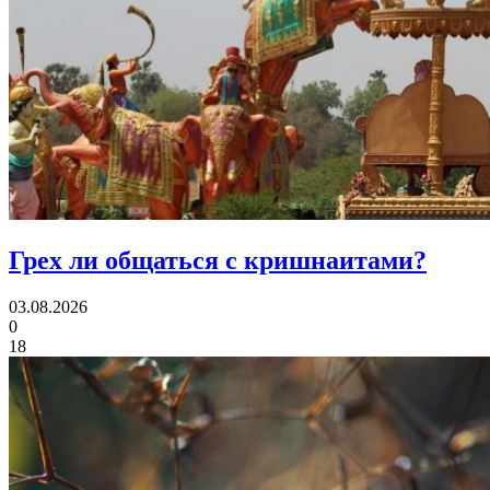
Грех ли
общаться с кришнаитами?
03.08.2026
0
18