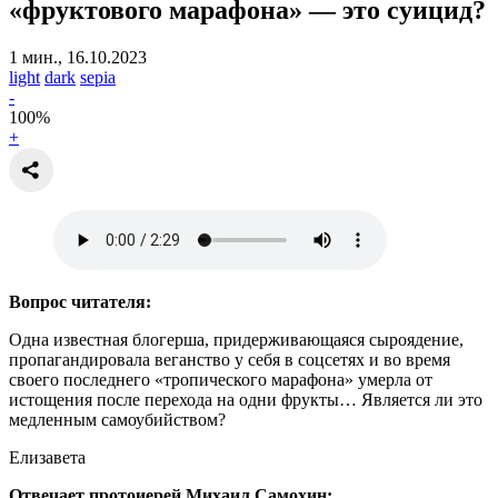
«фруктового марафона» — это суицид?
1 мин., 16.10.2023
light
dark
sepia
-
100
%
+
Вопрос читателя:
Одна известная блогерша, придерживающаяся сыроядение,
пропагандировала веганство у себя в соцсетях и во время
своего последнего «тропического марафона» умерла от
истощения после перехода на одни фрукты… Является ли это
медленным самоубийством?
Елизавета
Отвечает протоиерей Михаил Самохин: