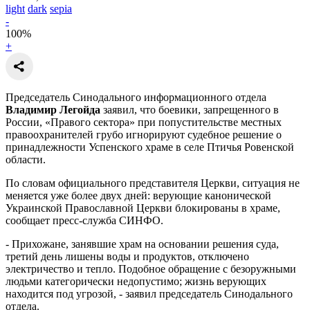
light
dark
sepia
-
100
%
+
Председатель Синодального информационного отдела
Владимир Легойда
заявил, что боевики, запрещенного в
России, «Правого сектора» при попустительстве местных
правоохранителей грубо игнорируют судебное решение о
принадлежности Успенского храме в селе Птичья Ровенской
области.
По словам официального представителя Церкви, ситуация не
меняется уже более двух дней: верующие канонической
Украинской Православной Церкви блокированы в храме,
сообщает пресс-служба СИНФО.
- Прихожане, занявшие храм на основании решения суда,
третий день лишены воды и продуктов, отключено
электричество и тепло. Подобное обращение с безоружными
людьми категорически недопустимо; жизнь верующих
находится под угрозой, - заявил председатель Синодального
отдела.