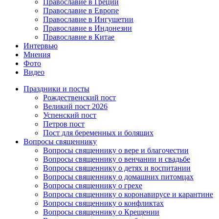
Православие в Греции
Православие в Европе
Православие в Ингушетии
Православие в Индонезии
Православие в Китае
Интервью
Мнения
Фото
Видео
Праздники и посты
Рождественский пост
Великий пост 2026
Успенский пост
Петров пост
Пост для беременных и болящих
Вопросы священнику
Вопросы священнику о вере и благочестии
Вопросы священнику о венчании и свадьбе
Вопросы священнику о детях и воспитании
Вопросы священнику о домашних питомцах
Вопросы священнику о грехе
Вопросы священнику о коронавирусе и карантине
Вопросы священнику о конфликтах
Вопросы священнику о Крещении