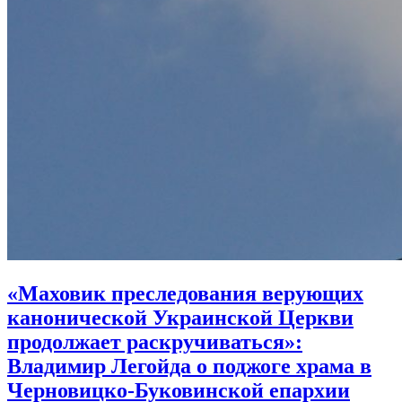
«Маховик преследования верующих
канонической Украинской Церкви
продолжает раскручиваться»:
Владимир Легойда о поджоге храма в
Черновицко-Буковинской епархии