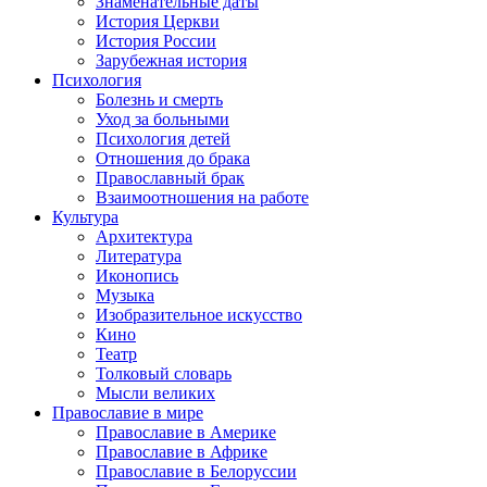
Знаменательные даты
История Церкви
История России
Зарубежная история
Психология
Болезнь и смерть
Уход за больными
Психология детей
Отношения до брака
Православный брак
Взаимоотношения на работе
Культура
Архитектура
Литература
Иконопись
Музыка
Изобразительное искусство
Кино
Театр
Толковый словарь
Мысли великих
Православие в мире
Православие в Америке
Православие в Африке
Православие в Белоруссии