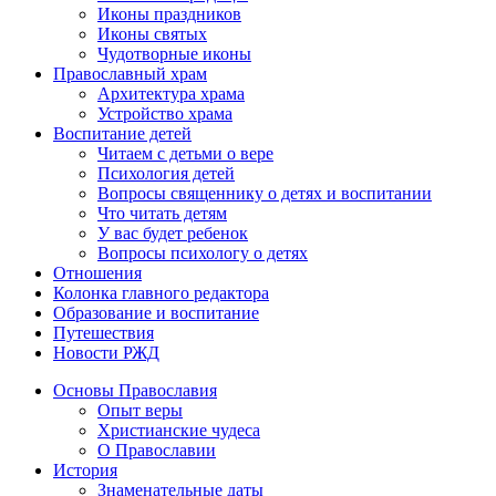
Иконы праздников
Иконы святых
Чудотворные иконы
Православный храм
Архитектура храма
Устройство храма
Воспитание детей
Читаем с детьми о вере
Психология детей
Вопросы священнику о детях и воспитании
Что читать детям
У вас будет ребенок
Вопросы психологу о детях
Отношения
Колонка главного редактора
Образование и воспитание
Путешествия
Новости РЖД
Основы Православия
Опыт веры
Христианские чудеса
О Православии
История
Знаменательные даты