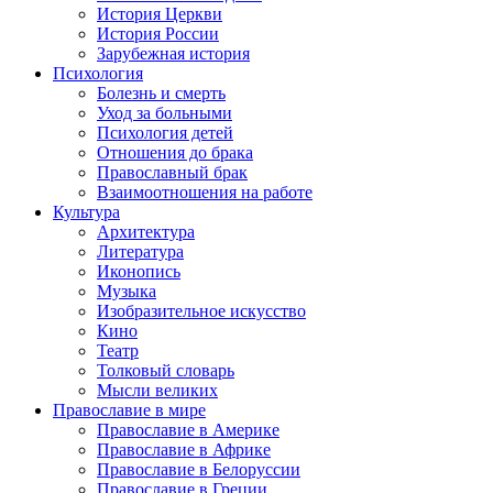
История Церкви
История России
Зарубежная история
Психология
Болезнь и смерть
Уход за больными
Психология детей
Отношения до брака
Православный брак
Взаимоотношения на работе
Культура
Архитектура
Литература
Иконопись
Музыка
Изобразительное искусство
Кино
Театр
Толковый словарь
Мысли великих
Православие в мире
Православие в Америке
Православие в Африке
Православие в Белоруссии
Православие в Греции