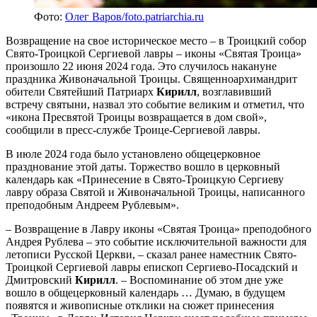
Фото:
Олег Варов/foto.patriarchia.ru
Возвращение на свое историческое место – в Троицкий собор
Свято-Троицкой Сергиевой лавры – иконы «Святая Троица»
произошло 22 июня 2024 года. Это случилось накануне
праздника Живоначальной Троицы. Священноархимандрит
обители Святейший Патриарх
Кирилл
, возглавивший
встречу святыни, назвал это событие великим и отметил, что
«икона Пресвятой Троицы возвращается в дом свой»,
сообщили в пресс-службе Троице-Сергиевой лавры.
В июле 2024 года было установлено общецерковное
празднование этой даты. Торжество вошло в церковный
календарь как «Принесение в Свято-Троицкую Сергиеву
лавру образа Святой и Живоначальной Троицы, написанного
преподобным Андреем Рублевым».
– Возвращение в Лавру иконы «Святая Троица» преподобного
Андрея Рублева – это событие исключительной важности для
летописи Русской Церкви, – сказал ранее наместник Свято-
Троицкой Сергиевой лавры епископ Сергиево-Посадский и
Дмитровский
Кирилл
. – Воспоминание об этом дне уже
вошло в общецерковный календарь … Думаю, в будущем
появятся и живописные отклики на сюжет принесения