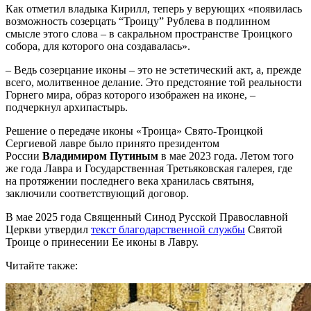
Как отметил владыка Кирилл, теперь у верующих «появилась
возможность созерцать “Троицу” Рублева в подлинном
смысле этого слова – в сакральном пространстве Троицкого
собора, для которого она создавалась».
– Ведь созерцание иконы – это не эстетический акт, а, прежде
всего, молитвенное делание. Это предстояние той реальности
Горнего мира, образ которого изображен на иконе, –
подчеркнул архипастырь.
Решение о передаче иконы «Троица» Свято-Троицкой
Сергиевой лавре было принято президентом
России
Владимиром Путиным
в мае 2023 года. Летом того
же года Лавра и Государственная Третьяковская галерея, где
на протяжении последнего века хранилась святыня,
заключили соответствующий договор.
В мае 2025 года Священный Синод Русской Православной
Церкви утвердил
текст благодарственной службы
Святой
Троице о принесении Ее иконы в Лавру.
Читайте также: