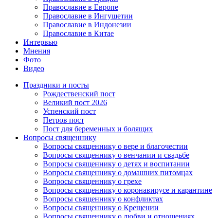
Православие в Европе
Православие в Ингушетии
Православие в Индонезии
Православие в Китае
Интервью
Мнения
Фото
Видео
Праздники и посты
Рождественский пост
Великий пост 2026
Успенский пост
Петров пост
Пост для беременных и болящих
Вопросы священнику
Вопросы священнику о вере и благочестии
Вопросы священнику о венчании и свадьбе
Вопросы священнику о детях и воспитании
Вопросы священнику о домашних питомцах
Вопросы священнику о грехе
Вопросы священнику о коронавирусе и карантине
Вопросы священнику о конфликтах
Вопросы священнику о Крещении
Вопросы священнику о любви и отношениях