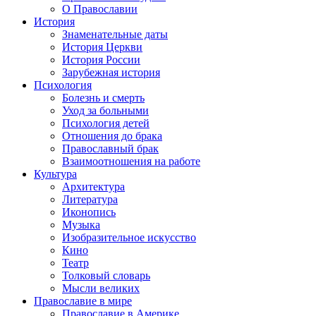
О Православии
История
Знаменательные даты
История Церкви
История России
Зарубежная история
Психология
Болезнь и смерть
Уход за больными
Психология детей
Отношения до брака
Православный брак
Взаимоотношения на работе
Культура
Архитектура
Литература
Иконопись
Музыка
Изобразительное искусство
Кино
Театр
Толковый словарь
Мысли великих
Православие в мире
Православие в Америке