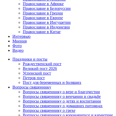
Православие в Африке
Православие в Белоруссии
Православие в Греции
Православие в Европе
Православие в Ингушетии
Православие в Индонезии
Православие в Китае
Интервью
Мнения
Фото
Видео
Праздники и посты
Рождественский пост
Великий пост 2026
Успенский пост
Петров пост
Пост для беременных и болящих
Вопросы священнику
Вопросы священнику о вере и благочестии
Вопросы священнику о венчании и свадьбе
Вопросы священнику о детях и воспитании
Вопросы священнику о домашних питомцах
Вопросы священнику о грехе
Вопросы священнику о коронавирусе и карантине