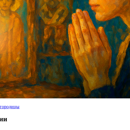
городицы
сии