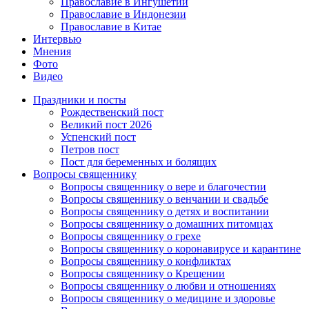
Православие в Ингушетии
Православие в Индонезии
Православие в Китае
Интервью
Мнения
Фото
Видео
Праздники и посты
Рождественский пост
Великий пост 2026
Успенский пост
Петров пост
Пост для беременных и болящих
Вопросы священнику
Вопросы священнику о вере и благочестии
Вопросы священнику о венчании и свадьбе
Вопросы священнику о детях и воспитании
Вопросы священнику о домашних питомцах
Вопросы священнику о грехе
Вопросы священнику о коронавирусе и карантине
Вопросы священнику о конфликтах
Вопросы священнику о Крещении
Вопросы священнику о любви и отношениях
Вопросы священнику о медицине и здоровье