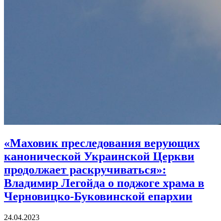
«Маховик преследования верующих
канонической Украинской Церкви
продолжает раскручиваться»:
Владимир Легойда о поджоге храма в
Черновицко-Буковинской епархии
24.04.2023