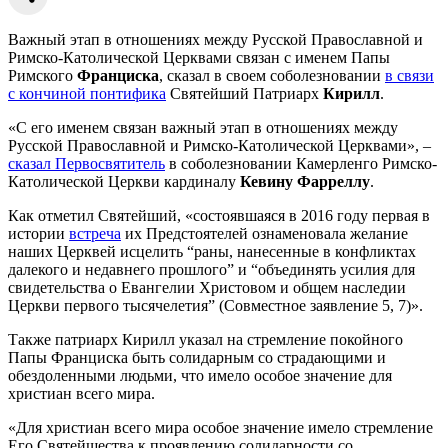
Важный этап в отношениях между Русской Православной и
Римско-Католической Церквами связан с именем Папы
Римского
Франциска
, сказал в своем соболезновании
в связи
с кончиной понтифика
Святейший Патриарх
Кирилл
.
«С его именем связан важный этап в отношениях между
Русской Православной и Римско-Католической Церквами», –
сказал Первосвятитель
в соболезновании Камерленго Римско-
Католической Церкви кардиналу
Кевину Фарреллу
.
Как отметил Святейший, «состоявшаяся в 2016 году первая в
истории
встреча
их Предстоятелей ознаменовала желание
наших Церквей исцелить “раны, нанесенные в конфликтах
далекого и недавнего прошлого” и “объединять усилия для
свидетельства о Евангелии Христовом и общем наследии
Церкви первого тысячелетия” (Совместное заявление 5, 7)».
Также патриарх Кирилл указал на стремление покойного
Папы Франциска быть солидарным со страдающими и
обездоленными людьми, что имело особое значение для
христиан всего мира.
«Для христиан всего мира особое значение имело стремление
Его Святейшества к проявлению солидарности со