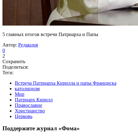
5 главных итогов встречи Патриарха и Папы
Автор:
Редакция
0
2
Сохранить
Поделиться:
Теги:
Встреча Патриарха Кирилла и папы Франциска
католицизм
Мир
Патриарх Кирилл
Православие
Христианство
Церковь
Поддержите журнал «Фома»