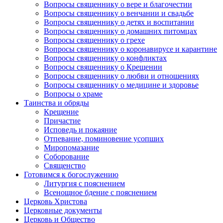
Вопросы священнику о вере и благочестии
Вопросы священнику о венчании и свадьбе
Вопросы священнику о детях и воспитании
Вопросы священнику о домашних питомцах
Вопросы священнику о грехе
Вопросы священнику о коронавирусе и карантине
Вопросы священнику о конфликтах
Вопросы священнику о Крещении
Вопросы священнику о любви и отношениях
Вопросы священнику о медицине и здоровье
Вопросы о храме
Таинства и обряды
Крещение
Причастие
Исповедь и покаяние
Отпевание, поминовение усопших
Миропомазание
Соборование
Священство
Готовимся к богослужению
Литургия с пояснением
Всенощное бдение с пояснением
Церковь Христова
Церковные документы
Церковь и Общество