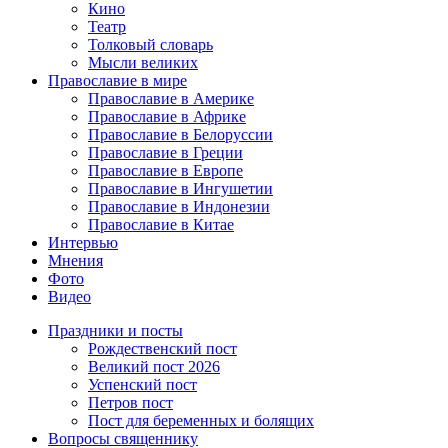
Кино
Театр
Толковый словарь
Мысли великих
Православие в мире
Православие в Америке
Православие в Африке
Православие в Белоруссии
Православие в Греции
Православие в Европе
Православие в Ингушетии
Православие в Индонезии
Православие в Китае
Интервью
Мнения
Фото
Видео
Праздники и посты
Рождественский пост
Великий пост 2026
Успенский пост
Петров пост
Пост для беременных и болящих
Вопросы священнику