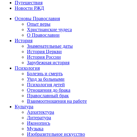
Путешествия
Новости РЖД
Основы Православия
Опыт веры
Христианские чудеса
О Православии
История
Знаменательные даты
История Церкви
История России
Зарубежная история
Психология
Болезнь и смерть
Уход за больными
Психология детей
Отношения до брака
Православный брак
Взаимоотношения на работе
Культура
Архитектура
Литература
Иконопись
Музыка
Изобразительное искусство