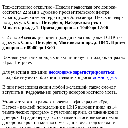
Торжественное открытие «Недели православного донора»
состоится
22 мая
в Духовно-просветительском центре
«Святодуховский» на территории Александро-Невской лавры
по адресу:
г. Санкт-Петербург, Набережная реки
Монастырка, д. 1. Прием доноров – с 10:00 до 12:00
.
С 25 по 29 мая акция будет проходить на площадке ГСПК по
адресу:
г. Санкт-Петербург, Московский пр., д. 104Х. Прием
доноров – с 09:00 до 13:00
.
Каждый участник донорской акции получит подарок от радио
«Град Петров».
Для участия в донации
необходимо зарегистрироваться
.
Подробнее узнать об акции и задать вопросы
можно здесь
.
В дни проведения акции любой желающий также сможет
вступить в Федеральный регистр доноров костного мозга.
Уточняется, что в рамках проекта в эфире радио «Град
Петров» каждый понедельник в 19:15 выходит цикл из 14
тематических программ с участием врачей, священников и
доноров. В радиопередачах освящаются основные аспекты
донорства крови и костного мозга, правила подготовки и
участия в сдаче крови, духовные основы и значение