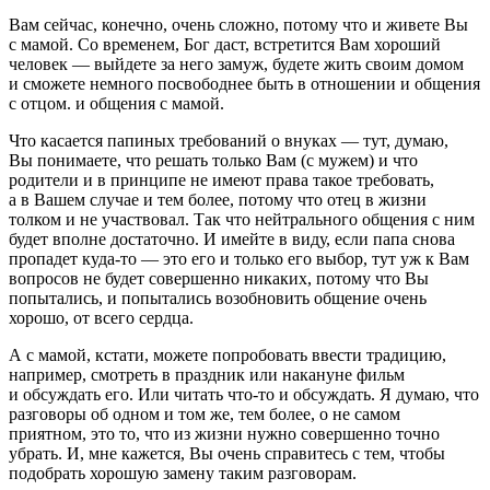
Вам сейчас, конечно, очень сложно, потому что и живете Вы
с мамой. Со временем, Бог даст, встретится Вам хороший
человек — выйдете за него замуж, будете жить своим домом
и сможете немного посвободнее быть в отношении и общения
с отцом. и общения с мамой.
Что касается папиных требований о внуках — тут, думаю,
Вы понимаете, что решать только Вам (с мужем) и что
родители и в принципе не имеют права такое требовать,
а в Вашем случае и тем более, потому что отец в жизни
толком и не участвовал. Так что нейтрального общения с ним
будет вполне достаточно. И имейте в виду, если папа снова
пропадет куда-то — это его и только его выбор, тут уж к Вам
вопросов не будет совершенно никаких, потому что Вы
попытались, и попытались возобновить общение очень
хорошо, от всего сердца.
А с мамой, кстати, можете попробовать ввести традицию,
например, смотреть в праздник или накануне фильм
и обсуждать его. Или читать что-то и обсуждать. Я думаю, что
разговоры об одном и том же, тем более, о не самом
приятном, это то, что из жизни нужно совершенно точно
убрать. И, мне кажется, Вы очень справитесь с тем, чтобы
подобрать хорошую замену таким разговорам.