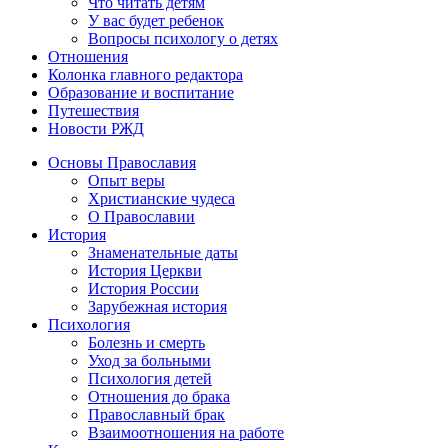
Что читать детям
У вас будет ребенок
Вопросы психологу о детях
Отношения
Колонка главного редактора
Образование и воспитание
Путешествия
Новости РЖД
Основы Православия
Опыт веры
Христианские чудеса
О Православии
История
Знаменательные даты
История Церкви
История России
Зарубежная история
Психология
Болезнь и смерть
Уход за больными
Психология детей
Отношения до брака
Православный брак
Взаимоотношения на работе