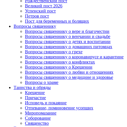
Рождественский пост
Великий пост 2026
Успенский пост
Петров пост
Пост для беременных и болящих
Вопросы священнику
Вопросы священнику о вере и благочестии
Вопросы священнику о венчании и свадьбе
Вопросы священнику о детях и воспитании
Вопросы священнику о домашних питомцах
Вопросы священнику о грехе
Вопросы священнику о коронавирусе и карантине
Вопросы священнику о конфликтах
Вопросы священнику о Крещении
Вопросы священнику о любви и отношениях
Вопросы священнику о медицине и здоровье
Вопросы о храме
Таинства и обряды
Крещение
Причастие
Исповедь и покаяние
Отпевание, поминовение усопших
Миропомазание
Соборование
Священство