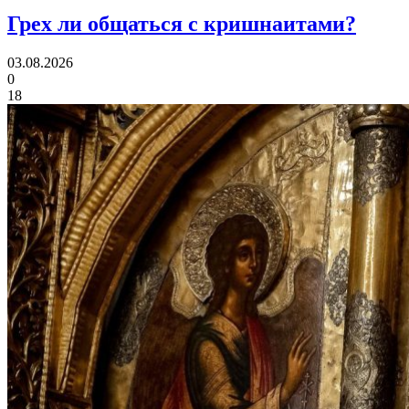
Грех ли
общаться с кришнаитами?
03.08.2026
0
18