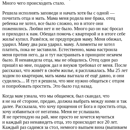
Много чего происходить стало.
Решила исполнять заповеди и начать хотя бы с одной —
почитать отца и мать. Мама меня родила вне брака, отец
ребенка не хотел, все было сложно, но в итоге они
поженились. Любви нет и не было. Много раз он нас бросал
и приходил к нам. Обещал помочь с квартирой и в итоге себе
жильё купил. Развёлся, не предупредив маму. Меня обижал,
ударил. Маму два раза ударил. маму. Алименты не хотел
платить, пока не заставили. Естественно, мама настроила
меня против него, да и тут настраивать в принципе незачем
было. Я ненавидела отца, мы не общались. Отец один раз
пришёл ко мне, подарок дал и внуков требовал от меня. После
рассказал, что живёт в своём жилье, я расплакалась. Мы 25 лет
ходим по квартирам, мать мамы выгнала её ещё давно, и они
судились.... И тут я решила, что мне нужно общаться с отцом
и попробовать простить. Это было год назад.
Когда мам узнала, что мы общаемся, был скандал, что
я не на её стороне, предаю, должна выбрать между ними и так
далее. Рассказала, что хочу прощения от Бога и простить отца,
хочу избавиться от негатива. Меня не услышали.
Я не претендую на рай, мне просто не хочется мучиться
и каждый раз ненавидеть отца, это происходит все 20 лет.
Каждый раз садимся за стол, немного выпьем вина (выпиваем