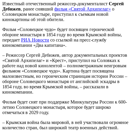
Известный отечественный режиссер-документалист
Сергей
Дебижев
, ранее снявший
фильм «Святой Архипелаг»
о
Соловецком монастыре, приступил к съемкам новой
кинокартины об этой обители.
Фильм «Соловецкое чудо» будет посвящен героической
обороне монастыря в 1854 году во время Крымской войны,
передает
РИА Новости
со ссылкой на пресс-службу
кинокомпании «Два капитана».
– Режиссер Сергей Дебижев, автор документальных проектов
«Святой Архипелаг» и «Крест», приступил на Соловках к
работе над новой кинолентой – полнометражным неигровым
фильмом «Соловецкое чудо». Картина будет посвящена
малоизвестным, но героическим страницам истории России –
обороне Соловецкого монастыря от английской эскадры в
1854 году, во время Крымской войны, – рассказали в
кинокомпании.
Фильм будет снят при поддержке Минкультуры России к 600-
летию Соловецкого монастыря, которое будет широко
отмечаться в 2029 году.
– Крымская война была мировой, в ней участвовали огромное
количество стран, был широкий театр военных действий.