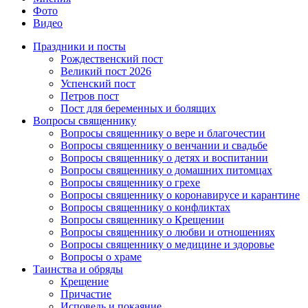
Фото
Видео
Праздники и посты
Рождественский пост
Великий пост 2026
Успенский пост
Петров пост
Пост для беременных и болящих
Вопросы священнику
Вопросы священнику о вере и благочестии
Вопросы священнику о венчании и свадьбе
Вопросы священнику о детях и воспитании
Вопросы священнику о домашних питомцах
Вопросы священнику о грехе
Вопросы священнику о коронавирусе и карантине
Вопросы священнику о конфликтах
Вопросы священнику о Крещении
Вопросы священнику о любви и отношениях
Вопросы священнику о медицине и здоровье
Вопросы о храме
Таинства и обряды
Крещение
Причастие
Исповедь и покаяние