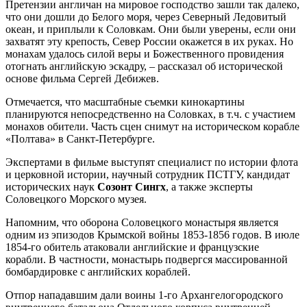
Претензии англичан на мировое господство зашли так далеко,
что они дошли до Белого моря, через Северный Ледовитый
океан, и приплыли к Соловкам. Они были уверены, если они
захватят эту крепость, Север России окажется в их руках. Но
монахам удалось силой веры и Божественного провидения
отогнать английскую эскадру, – рассказал об исторической
основе фильма Сергей Дебижев.
Отмечается, что масштабные съемки кинокартины
планируются непосредственно на Соловках, в т.ч. с участием
монахов обители. Часть сцен снимут на историческом корабле
«Полтава» в Санкт-Петербурге.
Экспертами в фильме выступят специалист по истории флота
и церковной истории, научный сотрудник ПСТГУ, кандидат
исторических наук
Созонт Сингх
, а также эксперты
Соловецкого Морского музея.
Напомним, что оборона Соловецкого монастыря является
одним из эпизодов Крымской войны 1853-1856 годов. В июле
1854-го обитель атаковали английские и французские
корабли. В частности, монастырь подвергся массированной
бомбардировке с английских кораблей.
Отпор нападавшим дали воины 1-го Архангелогородского