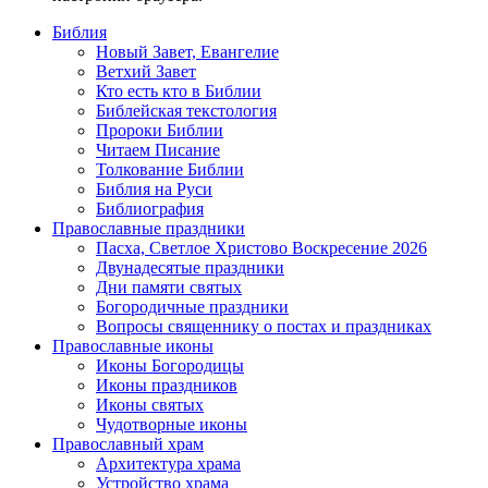
Библия
Новый Завет, Евангелие
Ветхий Завет
Кто есть кто в Библии
Библейская текстология
Пророки Библии
Читаем Писание
Толкование Библии
Библия на Руси
Библиография
Православные праздники
Пасха, Светлое Христово Воскресение 2026
Двунадесятые праздники
Дни памяти святых
Богородичные праздники
Вопросы священнику о постах и праздниках
Православные иконы
Иконы Богородицы
Иконы праздников
Иконы святых
Чудотворные иконы
Православный храм
Архитектура храма
Устройство храма