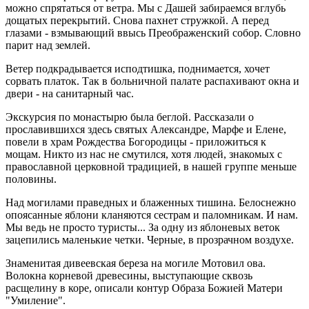
можно спрятаться от ветра. Мы с Дашей забираемся вглубь
дощатых перекрытий. Снова пахнет стружкой. А перед
глазами - взмывающий ввысь Преображенский собор. Словно
парит над землей.
Ветер подкрадывается исподтишка, поднимается, хочет
сорвать платок. Так в больничной палате распахивают окна и
двери - на санитарный час.
Экскурсия по монастырю была беглой. Рассказали о
прославившихся здесь святых Александре, Марфе и Елене,
повели в храм Рождества Богородицы - приложиться к
мощам. Никто из нас не смутился, хотя людей, знакомых с
православной церковной традицией, в нашей группе меньше
половины.
Над могилами праведных и блаженных тишина. Белоснежно
опоясанные яблони кланяются сестрам и паломникам. И нам.
Мы ведь не просто туристы... За одну из яблоневых веток
зацепились маленькие четки. Черные, в прозрачном воздухе.
Знаменитая дивеевская береза на могиле Мотовил ова.
Волокна корневой древесины, выступающие сквозь
расщелину в коре, описали контур Образа Божией Матери
"Умиление".