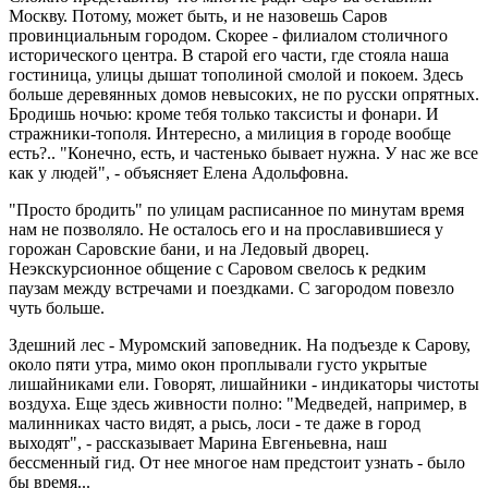
Москву. Потому, может быть, и не назовешь Саров
провинциальным городом. Скорее - филиалом столичного
исторического центра. В старой его части, где стояла наша
гостиница, улицы дышат тополиной смолой и покоем. Здесь
больше деревянных домов невысоких, не по русски опрятных.
Бродишь ночью: кроме тебя только таксисты и фонари. И
стражники-тополя. Интересно, а милиция в городе вообще
есть?.. "Конечно, есть, и частенько бывает нужна. У нас же все
как у людей", - объясняет Елена Адольфовна.
"Просто бродить" по улицам расписанное по минутам время
нам не позволяло. Не осталось его и на прославившиеся у
горожан Саровские бани, и на Ледовый дворец.
Неэкскурсионное общение с Саровом свелось к редким
паузам между встречами и поездками. С загородом повезло
чуть больше.
Здешний лес - Муромский заповедник. На подъезде к Сарову,
около пяти утра, мимо окон проплывали густо укрытые
лишайниками ели. Говорят, лишайники - индикаторы чистоты
воздуха. Еще здесь живности полно: "Медведей, например, в
малинниках часто видят, а рысь, лоси - те даже в город
выходят", - рассказывает Марина Евгеньевна, наш
бессменный гид. От нее многое нам предстоит узнать - было
бы время...