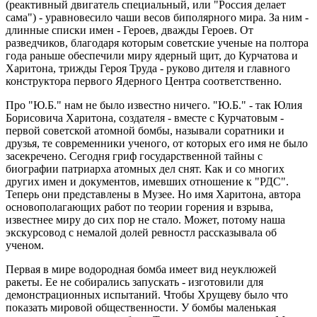
(реактивный двигатель специальный, или "Россия делает
сама") - уравновесило чаши весов биполярного мира. За ним -
длинные списки имен - Героев, дважды Героев. От
разведчиков, благодаря которым советские ученые на полтора
года раньше обеспечили миру ядерный щит, до Курчатова и
Харитона, трижды Героя Труда - руково дителя и главного
конструктора первого Ядерного Центра соответственно.
Про "Ю.Б." нам не было известно ничего. "Ю.Б." - так Юлия
Борисовича Харитона, создателя - вместе с Курчатовым -
первой советской атомной бомбы, называли соратники и
друзья, те современники ученого, от которых его имя не было
засекречено. Сегодня гриф государственной тайны с
биографии патриарха атомных дел снят. Как и со многих
других имен и документов, имевших отношение к "РДС".
Теперь они представлены в Музее. Но имя Харитона, автора
основополагающих работ по теории горения и взрыва,
известнее миру до сих пор не стало. Может, потому наша
экскурсовод с немалой долей ревностл рассказывала об
ученом.
Первая в мире водородная бомба имеет вид неуклюжей
ракеты. Ее не собирались запускать - изготовили для
демонстрационных испытаний. Чтобы Хрущеву было что
показать мировой общественности. У бомбы маленькая