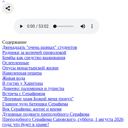
Содержание
Двенадцать "очень разных" студентов
Родники за колючей проволокой
Бомбы как средство выживания
Ослепленные
Опусы монастырской жизни
Намоленная пещера
Живая вода
В гостях у Харитона
Дивеево: паломники и туристы
Встреча с Серафимом
"Впервые храм Божий меня тронул"
Главное чудо батюшки Серафима
Век Серафима: житие и время
Духовные подвиги преподобного Серафима
Преподобного Серафима Саровского, суббота, 1 августа 2026
года: что будет в храме?