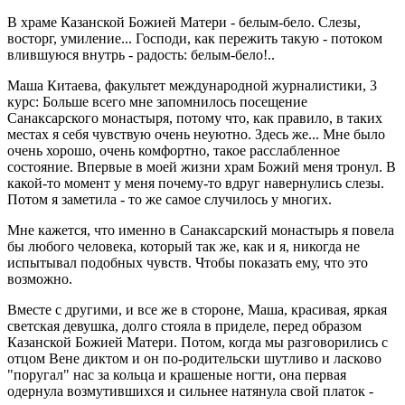
В храме Казанской Божией Матери - белым-бело. Слезы,
восторг, умиление... Господи, как пережить такую - потоком
влившуюся внутрь - радость: белым-бело!..
Маша Китаева, факультет международной журналистики, 3
курс: Больше всего мне запомнилось посещение
Санаксарского монастыря, потому что, как правило, в таких
местах я себя чувствую очень неуютно. Здесь же... Мне было
очень хорошо, очень комфортно, такое расслабленное
состояние. Впервые в моей жизни храм Божий меня тронул. В
какой-то момент у меня почему-то вдруг навернулись слезы.
Потом я заметила - то же самое случилось у многих.
Мне кажется, что именно в Санаксарский монастырь я повела
бы любого человека, который так же, как и я, никогда не
испытывал подобных чувств. Чтобы показать ему, что это
возможно.
Вместе с другими, и все же в стороне, Маша, красивая, яркая
светская девушка, долго стояла в приделе, перед образом
Казанской Божией Матери. Потом, когда мы разговорились с
отцом Вене диктом и он по-родительски шутливо и ласково
"поругал" нас за кольца и крашеные ногти, она первая
одернула возмутившихся и сильнее натянула свой платок -