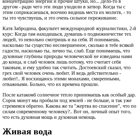
концентрацию энергии и прочие штуки, но... Дело-то в
другом - ради чего эти люди уходили в затвор. Когда ты с
этим соприкасаешься, воочию видишь места их молитв, - то
ты это чувствуешь, и это очень сильное переживание.
Катя Забродина, факультет международной журналистики, 2-й
курс: Когда там находишься, думаешь о подвижничестве тех
людей, то невольно смотришь и на себя. И понимаешь,
насколько ты существо несовершенное, сколько в тебе всякой
гадости, насколько ты, лично ты, слаб. Еще понимаешь, что
духовные глубины природы человеческой не изведаны нами
до конца, и слаб человек лишь потому, что считает себя
таковым, и ему удобно так считать. Достоевский сказал, что
грех свой человек очень любит. И ведь действительно -
любит!.. Я восхищаюсь этими монахами, смиренными,
отважными. Больно, что их времена прошли.
После катакомб солнечное тепло принимаешь как особый дар.
Сорок минут мы пробыли под землей - не больше, и так уже
стремимся обратно. Какова же та "жертва во спасение", что по
силам современному человеку?.. Вот он, личный опыт того,
что есть духовная мощь и духовная немощь.
Живая вода