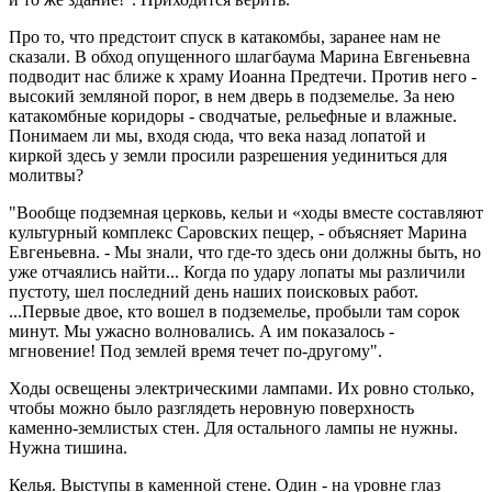
Про то, что предстоит спуск в катакомбы, заранее нам не
сказали. В обход опущенного шлагбаума Марина Евгеньевна
подводит нас ближе к храму Иоанна Предтечи. Против него -
высокий земляной порог, в нем дверь в подземелье. За нею
катакомбные коридоры - сводчатые, рельефные и влажные.
Понимаем ли мы, входя сюда, что века назад лопатой и
киркой здесь у земли просили разрешения уединиться для
молитвы?
"Вообще подземная церковь, кельи и «ходы вместе составляют
культурный комплекс Саровских пещер, - объясняет Марина
Евгеньевна. - Мы знали, что где-то здесь они должны быть, но
уже отчаялись найти... Когда по удару лопаты мы различили
пустоту, шел последний день наших поисковых работ.
...Первые двое, кто вошел в подземелье, пробыли там сорок
минут. Мы ужасно волновались. А им показалось -
мгновение! Под землей время течет по-другому".
Ходы освещены электрическими лампами. Их ровно столько,
чтобы можно было разглядеть неровную поверхность
каменно-землистых стен. Для остального лампы не нужны.
Нужна тишина.
Келья. Выступы в каменной стене. Один - на уровне глаз