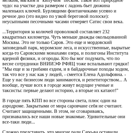
мелким, мягким и "кипучим" песком. Такое вот природное
чудо: на участке дна размером с ладонь бьет дюжина
маленьких ключей. Бурлящими фонтанчиками усеяно и
речное дно (это видно по узкой береговой полоске):
неусыпными песочными часами отмеряет Сатис свои века.
...Территория за колючей проволокой составляет 232
квадратных километра. Чуть меньше дважды окольцованной
Москвы. Это не только Саров. Это еще и мордовский
заповедный парк, муромские леса, и искусственные, вырытые
когда-то Саровскими монахами озера, и полигоны Института
ядерной физики, и огороды. Кто бы мог подумать, что по
весне сотрудники ВНИИЭФ РФЯЦ тоже вспалывают грядки!
"Мы еще и за грибами ездим, и в байдарочные походы ходим,
так что все у нас как у людей, - смеется Елена Адольфовна. -
Еще у нас бизнесом люди занимаются, и репетиторством... А
вообще, лучше всех в городе живут ведущие ученые и
таксисты: первые делают историю, а вторые их катают!"
В городе пять КПП во все стороны света, плюс один на
аэродроме. Закрытыми от мира саровчане себя не считают.
Считают защищенными. В этом, не сговариваясь,
признавались все наши новые знакомые. Удивительные они
все-таки люди...
Сложно представить, что многие ради Саро-ва оставили