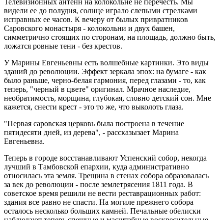
Телевизионных антенн на колокольне не перечесть. Мы
видели ее до полудня, солнце играло слепыми стрелками
исправных ее часов. К вечеру от былых привратников
Саровского монастыря - колокольни и двух башен,
симметрично стоящих по сторонам, на площадь, должно быть,
ложатся ровные тени - без крестов.
У Марины Евгеньевны есть волшебные картинки. Это виды
зданий до революции. Эффект зеркала эпох: на бумаге - как
было раньше, черно-белая гармония, перед глазами - то, как
теперь, "черный в цвете" оригинал. Мрачное наследие,
необратимость, морщина, глубокая, словно детский сон. Мне
кажется, снести крест - это то же, что выколоть глаза.
"Первая саровская церковь была построена в течение
пятидесяти дней, из дерева", - рассказызает Марина
Евгеньевна.
Теперь в городе восстанавливают Успенский собор, некогда
лучший в Тамбовской епархии, куда административно
относилась эта земля. Трещина в стенах собора образовалась
за век до революции - после землетрясения 1811 года. В
советское время решили не вести реставрационных работ:
здания все равно не спасти. На могиле прежнего собора
осталось несколько больших камней. Печальные обелиски
наблюдают теперь спешные и масштабные воскресительные