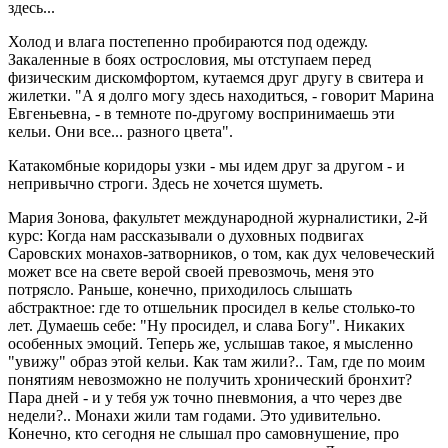
здесь...
Холод и влага постепенно пробираются под одежду.
Закаленные в боях острословия, мы отступаем перед
физическим дискомфортом, кутаемся друг другу в свитера и
жилетки. "А я долго могу здесь находиться, - говорит Марина
Евгеньевна, - в темноте по-другому воспринимаешь эти
кельи. Они все... разного цвета".
Катакомбные коридоры узки - мы идем друг за другом - и
непривычно строги. Здесь не хочется шуметь.
Мария Зонова, факультет международной журналистики, 2-й
курс: Когда нам рассказывали о духовных подвигах
Саровских монахов-затворников, о том, как дух человеческий
может все на свете верой своей превозмочь, меня это
потрясло. Раньше, конечно, приходилось слышать
абстрактное: где то отшельник просидел в келье столько-то
лет. Думаешь себе: "Ну просидел, и слава Богу". Никаких
особенных эмоций. Теперь же, услышав такое, я мысленно
"увижу" образ этой кельи. Как там жили?.. Там, где по моим
понятиям невозможно не получить хронический бронхит?
Паpa дней - и у тебя уж точно пневмония, а что через две
недели?.. Монахи жили там годами. Это удивительно.
Конечно, кто сегодня не слышал про самовнушение, про