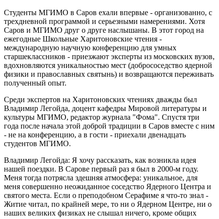
Студенты МГИМО в Саров ехали впервые - организованно, с
трехдневной программой и серьезными намерениями. Хотя
Саров и МГИМО друг о друге наслышаны. В этот город на
ежегодные Школьные Харитоновские чтения -
международную научную конференцию для умных
старшеклассников - приезжают эксперты из московских вузов,
вдохновляются уникальностью мест (добрососедство ядерной
физики и православных святынь) и возвращаются переживать
полученный опыт.
Среди экспертов на Харитоновских чтениях дважды был
Владимир Легойда, доцент кафедры Мировой литературы и
культуры МГИМО, редактор журнала "Фома". Спустя три
года после начала этой доброй традиции в Саров вместе с ним
- не на конференцию, а в гости - приехали двенадцать
студентов МГИМО.
Владимир Легойда: Я хочу рассказать, как возникла идея
нашей поездки. В Сарове первый раз я был в 2000-м году.
Меня тогда потрясла здешняя атмосфера: уникальное, для
меня совершенно неожиданное соседство Ядерного Центра и
святого места. Если о преподобном Серафиме я что-то знал -
Житие читал, по крайней мере, то ни о Ядерном Центре, ни о
наших великих физиках не слышал ничего, кроме общих