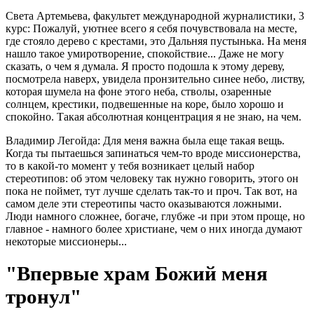
Света Артемьева, факультет международной журналистики, 3
курс: Пожалуй, уютнее всего я себя почувствовала на месте,
где стояло дерево с крестами, это Дальняя пустынька. На меня
нашло такое умиротворение, спокойствие... Даже не могу
сказать, о чем я думала. Я просто подошла к этому дереву,
посмотрела наверх, увидела пронзительно синее небо, листву,
которая шумела на фоне этого неба, стволы, озаренные
солнцем, крестики, подвешенные на коре, было хорошо и
спокойно. Такая абсолютная концентрация я не знаю, на чем.
Владимир Легойда: Для меня важна была еще такая вещь.
Когда ты пытаешься запинаться чем-то вроде миссионерства,
то в какой-то момент у тебя возникает целый набор
стереотипов: об этом человеку так нужно говорить, этого он
пока не поймет, тут лучше сделать так-то и проч. Так вот, на
самом деле эти стереотипы часто оказываются ложными.
Люди намного сложнее, богаче, глубже -и при этом проще, но
главное - намного более христиане, чем о них иногда думают
некоторые миссионеры...
"Впервые храм Божий меня
тронул"