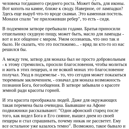
человека тогдашнего среднего роста. Может быть, для иконы.
Вот копоть на камне, ближе к своду. Наверное, от лампадки?
Здесь еще выруб что-то вроде скамьи. Это каменная постель.
Монахи спали "не приложивши ребер", то есть - сидя.
В подземном затворе пребывали годами. Братья приносили
отшельнику скудную пищу, может быть, масло для лампады -
вот и все общение с миром. Умом осознаешь, что оно так и
было. Не сказать, что это постижимо... - вряд ли кто-то из нас
решился бы.
А между тем, затвор для монаха был не просто добровольным
- к этому стремились, просили благословения, чтобы молиться
и жить в этих пещерах, и не всякий монах это благословение
получал. Уход в подземелье - то, что сегодня может показаться
тюремным заключением, - означал для монаха возможность
познания Бога, богообщения. В затворе забывали о красоте
земной ради красоты горней.
И эта красота преображала людей. Даже для окружающих
такая перемена была очевидна. Бывавшие на Афоне
подвижники рассказывают: "Один афонский старец после
того, как видел Бога и Его сияние, вышел днем из своей
пещеры и стал спрашивать, почему никак не рассветет. Ему
все остальное уже казалось темно". Возможно, такое бывало и