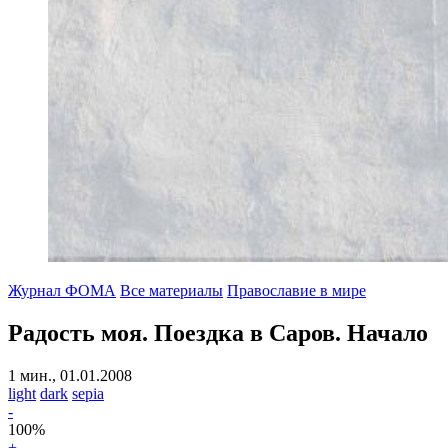
Журнал ФОМА
Все материалы
Православие в мире
Радость моя
. Поездка в Саров. Начало
1 мин., 01.01.2008
light
dark
sepia
-
100
%
+