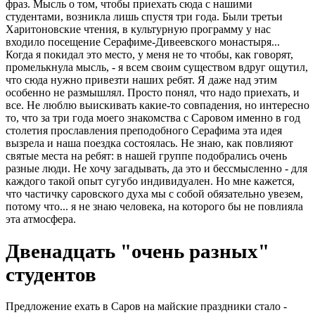
фраз. Мысль о том, чтобы приехать сюда с нашими
студентами, возникла лишь спустя три года. Были третьи
Харитоновские чтения, в культурную программу у нас
входило посещение Серафиме-Дивеевского монастыря...
Когда я покидал это место, у меня не то чтобы, как говорят,
промелькнула мысль, - я всем своим существом вдруг ощутил,
что сюда нужно привезти наших ребят. Я даже над этим
особенно не размышлял. Просто понял, что надо приехать, и
все. Не люблю выискивать какие-то совпадения, но интересно
то, что за три года моего знакомства с Саровом именно в год
столетия прославления преподобного Серафима эта идея
вызрела и наша поездка состоялась. Не знаю, как повлияют
святые места на ребят: в нашей группе подобрались очень
разные люди. Не хочу загадывать, да это и бессмысленно - для
каждого такой опыт сугубо индивидуален. Но мне кажется,
что частичку саровского духа мы с собой обязательно увезем,
потому что... я не знаю человека, на которого бы не повлияла
эта атмосфера.
Двенадцать "очень разных"
студентов
Предложение ехать в Саров на майские праздники стало -