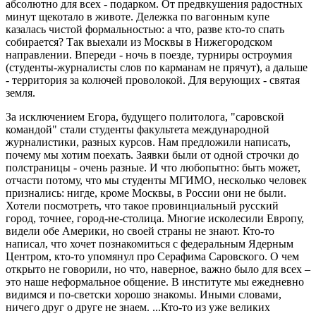
абсолютно для всех - подарком. От предвкушения радостных
минут щекотало в животе. Дележка по вагонным купе
казалась чистой формальностью: а что, разве кто-то спать
собирается? Так выехали из Москвы в Нижегородском
направлении. Впереди - ночь в поезде, турниры остроумия
(студенты-журналисты слов по карманам не прячут), а дальше
- территория за колючей проволокой. Для верующих - святая
земля.
За исключением Егора, будущего политолога, "саровской
командой" стали студенты факультета международной
журналистики, разных курсов. Нам предложили написать,
почему мы хотим поехать. Заявки были от одной строчки до
полстраницы - очень разные. И что любопытно: быть может,
отчасти потому, что мы студенты МГИМО, несколько человек
признались: нигде, кроме Москвы, в России они не были.
Хотели посмотреть, что такое провинциальный русский
город, точнее, город-не-столица. Многие исколесили Европу,
видели обе Америки, но своей страны не знают. Кто-то
написал, что хочет познакомиться с федеральным Ядерным
Центром, кто-то упомянул про Серафима Саровского. О чем
открыто не говорили, но что, наверное, важно было для всех –
это наше неформальное общение. В институте мы ежедневно
видимся и по-светски хорошо знакомы. Иными словами,
ничего друг о друге не знаем. ...Кто-то из уже великих