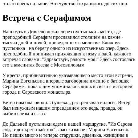
что-то очень сильное. Это чувство сохранилось до сих пор.
Встреча с Серафимом
Наш путь в Дивеево лежал через пустыньки - места, где
преподобный Серафим прославился стоянием на камне -
тысяча дней и ночей, проведенных в молитве. Ближняя
пустынька - на берегу одного из искусственных озер. Здесь
преподобный принимал приходящих к нему людей, каждого
встречая словами: "Здравствуй, радость моя!" Здесь состоялась
его знаменитая беседа с Мотовиловым.
У креста, приблизительно указывающего место этой встречи,
Марина Евгеньевна впервые заговорила именно о батюшке
Серафиме - пока о нем упоминалось лишь в связи с историей
города и Саровского монастыря.
Ветер нам благоволил: бушевал, растрепывал волосы. Ветер
был ненужным нашим оправданием это ведь, правда, он
выбил слезы из глаз.
До Дальней пустыньки едем в нашей маршрутке. "Из Сарова
сюда идет крестный ход", -рассказывает Марина Евгеньевна.
Но пеших много и теперь: старушки, дяденька, женщины в