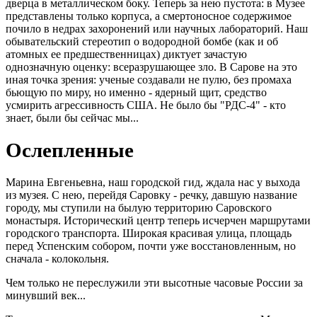
дверца в металлическом боку. Теперь за нею пустота: в Музее
представлены только корпуса, а смертоносное содержимое
почило в недрах захоронений или научных лабораторий. Наш
обывательский стереотип о водородной бомбе (как и об
атомных ее предшественницах) диктует зачастую
однозначную оценку: всеразрушающее зло. В Сарове на это
иная точка зрения: ученые создавали не пулю, без промаха
бьющую по миру, но именно - ядерный щит, средство
усмирить агрессивность США. Не было бы "РДС-4" - кто
знает, были бы сейчас мы...
Ослепленные
Марина Евгеньевна, наш городской гид, ждала нас у выхода
из музея. С нею, перейдя Саровку - речку, давшую название
городу, мы ступили на былую территорию Саровского
монастыря. Исторический центр теперь исчерчен маршрутами
городского транспорта. Широкая красивая улица, площадь
перед Успенским собором, почти уже восстановленным, но
сначала - колокольня.
Чем только не переслужили эти высотные часовые России за
минувший век...