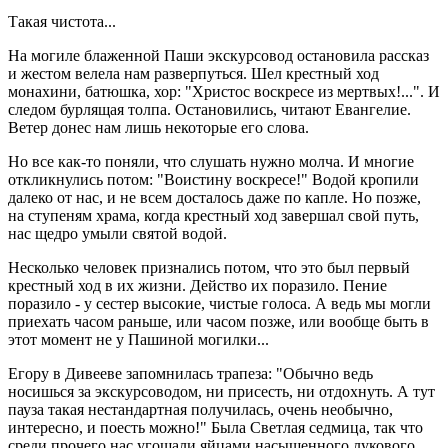
Такая чистота...
На могиле блаженной Паши экскурсовод остановила рассказ
и жестом велела нам разверпуться. Шел крестный ход
монахини, батюшка, хор: "Христос воскресе из мертвых!...". И
следом бурлящая толпа. Остановились, читают Евангелие.
Ветер донес нам лишь некоторые его слова.
Но все как-то поняли, что слушать нужно молча. И многие
откликнулись потом: "Воистину воскресе!" Водой кропили
далеко от нас, и не всем досталось даже по капле. Но позже,
на ступеням храма, когда крестный ход завершал свой путь,
нас щедро умыли святой водой.
Несколько человек признались потом, что это был первый
крестный ход в их жизни. Действо их поразило. Пение
поразило - у сестер высокие, чистые голоса. А ведь мы могли
приехать часом раньше, или часом позже, или вообще быть в
этот момент не у Пашиной могилки...
Егору в Дивееве запомнилась трапеза: "Обычно ведь
носишься за экскурсоводом, ни присесть, ни отдохнуть. А тут
пауза такая нестандартная получилась, очень необычно,
интересно, и поесть можно!" Была Светлая седмица, так что
среди прочего нас угощали яйцами насыщенного лукового