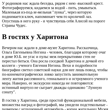
У родников нас ждала беседка, рядом с нею -высокий крест.
Фотографируемся, кидаемся за водой - пить, умываться.
Маленькая из-под-зе-мельная "лунка", через которую
поднимается ключ, напоминает чем-то кроличий лаз.
Опустишь в него руку - и чувствуешь себя Алисой на пороге
Страны Чудес.
В гостях у Харитона
Вечером нас ждали в доме-музее Харитона. Рассказчица,
Ольга Евгеньевна Негина - человек, благодаря которому очаг
в доме Ю.Б. не угас и пульс меж перекрытиями стен не
перестал биться. Она росла соседкой Харитона и дочкой его
коллеги - ученого Евгения Негина. Вехи и подробности
биографии светил советской науки для нее лишь повод, чтобы
по-кинематографически ловко запустить занимательную
ленту жития рассеянного, гениального и остроумного ученого
мира. Наверно, ее экскурсии никогда не повторяются:
истинный виртуоз не сыграет дважды одинаково "Лунную
сонату".
В гостях у Харитона, среди простой функциональной мебели,
множества наград и фотографий, мы увидели подстекольные -
размером с игрушечный автомобиль - копии жительниц Музея