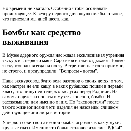
Но времени не хватало. Особенно чтобы осознавать
происходящее. К вечеру первого дня ощущение было такое,
что приехали мы дней шесть как.
Бомбы как средство
выживания
В Музее ядерного оружия нас ждала эксклюзивная утренняя
экскурсия: первого мая в Саро-ве все-таки отдыхают. Только
экскурсоводы всегда на посту. Встретили нас гостеприимно,
но строго, и предупредили: "Вопросы - потом".
Наша экскурсовод будто вела разговор о своих детях: о том,
как наотрез не ели кашу, в каких рубашках пошли в первый
класс, что пишут ей теперь о заслугах перед Родиной. На
самом-то деле экспонаты в музее - конечно, бомбы. И
рассказывали нам именно о них. Но "экспонатами" после
такого жизнеописания эти изделия не назовешь: слишком
действующие они лица в истории.
У первой советской атомной бомбы огромные, как у мухи,
круглые глаза. Именно это большеголовое изделие "РДС-4"