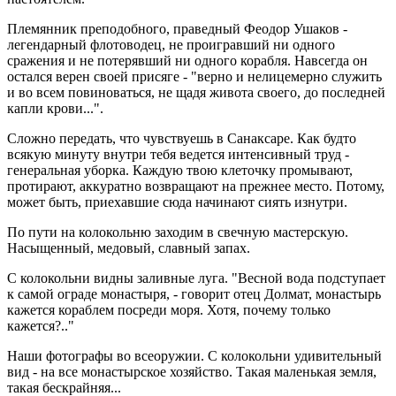
Племянник преподобного, праведный Феодор Ушаков -
легендарный флотоводец, не проигравший ни одного
сражения и не потерявший ни одного корабля. Навсегда он
остался верен своей присяге - "верно и нелицемерно служить
и во всем повиноваться, не щадя живота своего, до последней
капли крови...".
Сложно передать, что чувствуешь в Санакcape. Как будто
всякую минуту внутри тебя ведется интенсивный труд -
генеральная уборка. Каждую твою клеточку промывают,
протирают, аккуратно возвращают на прежнее место. Потому,
может быть, приехавшие сюда начинают сиять изнутри.
По пути на колокольню заходим в свечную мастерскую.
Насыщенный, медовый, славный запах.
С колокольни видны заливные луга. "Весной вода подступает
к самой ограде монастыря, - говорит отец Долмат, монастырь
кажется кораблем посреди моря. Хотя, почему только
кажется?.."
Наши фотографы во всеоружии. С колокольни удивительный
вид - на все монастырское хозяйство. Такая маленькая земля,
такая бескрайняя...