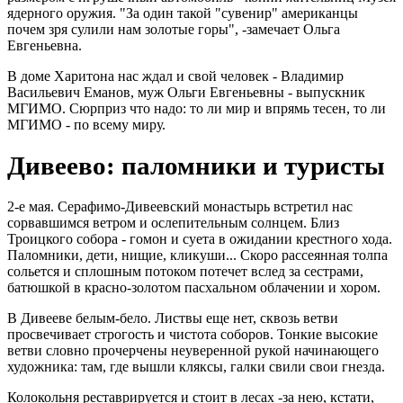
ядерного оружия. "За один такой "сувенир" американцы
почем зря сулили нам золотые горы", -замечает Ольга
Евгеньевна.
В доме Харитона нас ждал и свой человек - Владимир
Васильевич Еманов, муж Ольги Евгеньевны - выпускник
МГИМО. Сюрприз что надо: то ли мир и впрямь тесен, то ли
МГИМО - по всему миру.
Дивеево: паломники и туристы
2-е мая. Серафимо-Дивеевский монастырь встретил нас
сорвавшимся ветром и ослепительным солнцем. Близ
Троицкого собора - гомон и суета в ожидании крестного хода.
Паломники, дети, нищие, кликуши... Скоро рассеянная толпа
сольется и сплошным потоком потечет вслед за сестрами,
батюшкой в красно-золотом пасхальном облачении и хором.
В Дивееве белым-бело. Листвы еще нет, сквозь ветви
просвечивает строгость и чистота соборов. Тонкие высокие
ветви словно прочерчены неуверенной рукой начинающего
художника: там, где вышли кляксы, галки свили свои гнезда.
Колокольня реставрируется и стоит в лесах -за нею, кстати,