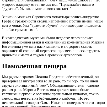
Сарове стали отнекиваться: "Он у нас... умом слабоват". Но
мудрого владыку ответ не смутил: "Присылайте вашего
"дурачка". Умников мне и своих хватает!"
Записи о монахах Саровского монастыря велись аккуратно.
Графа о грамотности стояла непременно против имени. Чаще
всего монах был "грамоте обучен", но некоторые числились
"шибко грамотными".
В краеведческом музее мы были недолго: через полчаса
информационной атаки и оживленных комментариев Марина
Евгеньевна уже вела нас к машине, и по дороге сквозь
овражистый сосновый перелесок просветившиеся студенты
прибыли к местам трудов Саровских археологов.
Намоленная пещера
Мы рядом с храмом Иоанна Предтечи: обезглавленный, он
претерпевал внутри себя то ли рай-, то ли гор-, то ли иной
структурно значимый "ком". Обшарпанные стены - словно
рваная рана. Марина Евгеньевна достает волшебные
картинки: церковь с большим правильным куполом, точно
смеющаяся невеста из бабушкиного альбома. "Но это
невозможно! - говорит Оля. - Никто не поверит, что это - одно
и то же здание!". Приходится верить.