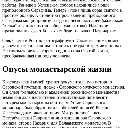
работы. Раньше в Успенском соборе находились мощи
преподобного Серафима. Теперь - пока лишь образ святого в
простом окладе. К столетию прославления преподобного
Серафима мощи привезут сюда на несколько дней (маленькая
"келья" для них внутри собора уже готова). Накануне
празднования - даст Бог - храм будет освящен Патриархом.
Оля, Света и Ростик фотографируют. Сюжеты снимков мы
узнаем позже и сравним летопись поездки в трех авторствах.
На самом-то деле авторство одно - сила Святой земли,
преображающая природу человека.
Опусы монастырской жизни
Краеведческий музей хранит документальную историю
Саровской пустыни, позже - Саровского мужского монастыря.
Он слыл "колыбелью и академией российского монашества":
земля сия дала настоятелей и наместников пятидесяти
четырем монастырским обителям. Устав Саровского
монастыря был образцом для обителей по всей России.
Известна даже такая история. Митрополит Санкт-
Петербургский Гавриил лично запрашивал Саровского
монаха, старца Назария, для Валаамского монастыря. В