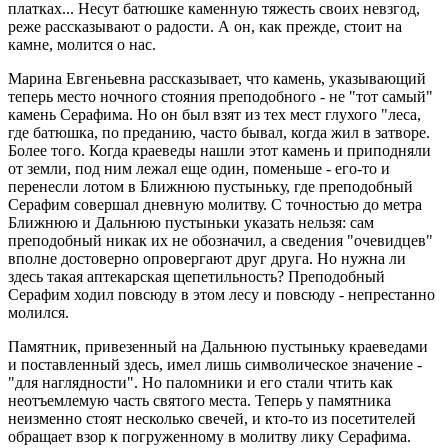
платках... Несут батюшке каменную тяжесть своих невзгод,
реже рассказывают о радости. А он, как прежде, стоит на
камне, молится о нас.
Марина Евгеньевна рассказывает, что камень, указывающий
теперь место ночного стояния преподобного - не "тот самый"
камень Серафима. Но он был взят из тех мест глухого "леса,
где батюшка, по преданию, часто бывал, когда жил в затворе.
Более того. Когда краеведы нашли этот камень и приподняли
от земли, под ним лежал еще один, поменьше - его-то и
перенесли лотом в Ближнюю пустыньку, где преподобный
Серафим совершал дневную молитву. С точностью до метра
Ближнюю и Дальнюю пустыньки указать нельзя: сам
преподобный никак их не обозначил, а сведения "очевидцев"
вполне достоверно опровергают друг друга. Но нужна ли
здесь такая аптекарская щепетильность? Преподобный
Серафим ходил повсюду в этом лесу и повсюду - непрестанно
молился.
Памятник, привезенный на Дальнюю пустыньку краеведами
и поставленный здесь, имел лишь символическое значение -
"для наглядности". Но паломники и его стали чтить как
неотъемлемую часть святого места. Теперь у памятника
неизменно стоят несколько свечей, и кто-то из посетителей
обращает взор к погруженному в молитву лику Серафима.