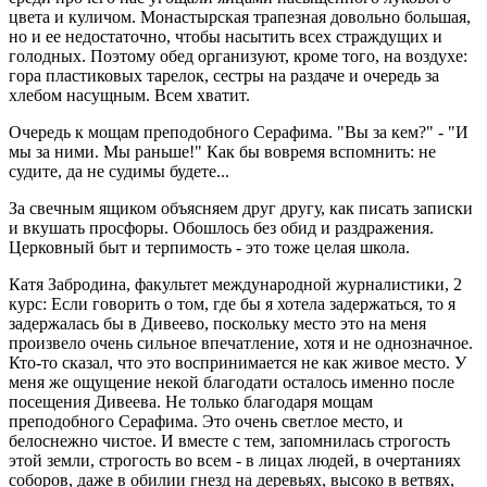
цвета и куличом. Монастырская трапезная довольно большая,
но и ее недостаточно, чтобы насытить всех страждущих и
голодных. Поэтому обед организуют, кроме того, на воздухе:
гора пластиковых тарелок, сестры на раздаче и очередь за
хлебом насущным. Всем хватит.
Очередь к мощам преподобного Серафима. "Вы за кем?" - "И
мы за ними. Мы раньше!" Как бы вовремя вспомнить: не
судите, да не судимы будете...
За свечным ящиком объясняем друг другу, как писать записки
и вкушать просфоры. Обошлось без обид и раздражения.
Церковный быт и терпимость - это тоже целая школа.
Катя Забродина, факультет международной журналистики, 2
курс: Если говорить о том, где бы я хотела задержаться, то я
задержалась бы в Дивеево, поскольку место это на меня
произвело очень сильное впечатление, хотя и не однозначное.
Кто-то сказал, что это воспринимается не как живое место. У
меня же ощущение некой благодати осталось именно после
посещения Дивеева. Не только благодаря мощам
преподобного Серафима. Это очень светлое место, и
белоснежно чистое. И вместе с тем, запомнилась строгость
этой земли, строгость во всем - в лицах людей, в очертаниях
соборов, даже в обилии гнезд на деревьях, высоко в ветвях,