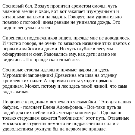
Сосновый бал. Воздух пропитан ароматом смолы, чуть
влажной земли и хвои, вот-вот закапает изумрудными и
янтарными каплями на ладонь. Говорят, нам удивительно
повезло с погодой: днем раньше не унимался дождь. Это
видно: лес умыт и ясен.
Сиреневых подснежников видеть прежде мне не доводилось.
И честно говоря, не очень-то вязалось название этих цветов с
первыми майскими днями. Но чуть глубже в лесу мы
обнаружили и снег. Радовались ему, как дети: давно не
виделись... По правде сказочный лес.
Сосновые стволы идеально прямые: даром ли здесь
Муромский заповедник! Древесина эта шла на отделку
кремлевских палат. А корнями сосны уходят прямо к
родникам. Может, потому и лес здесь такой живой, что сама
вода - живая.
По дороге к родникам встречаются скамейки. "Это для наших
бабулек, - поясняет Елена Адольфовна. - Все-таки путь за
водой для них неблизкий - четыре километра". Однако не
только старушкам кажется "неблизким" этот путь. Отважные
московские студенты немного не подрассчитали сил и с
удовольствием рухнули бы на первом же привале.