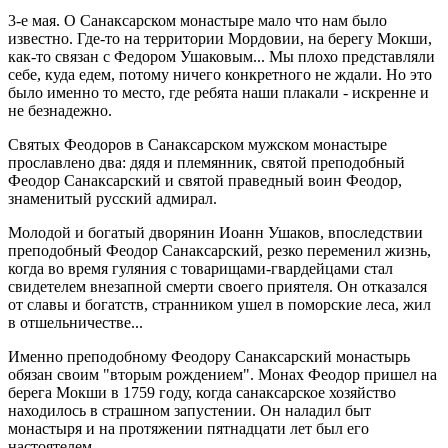
3-е мая. О Санаксарском монастыре мало что нам было
известно. Где-то на территории Мордовии, на берегу Мокши,
как-то связан с Федором Ушаковым... Мы плохо представляли
себе, куда едем, потому ничего конкретного не ждали. Но это
было именно то место, где ребята наши плакали - искренне и
не безнадежно.
Святых Феодоров в Санаксарском мужском монастыре
прославлено два: дядя и племянник, святой преподобный
Феодор Санаксарский и святой праведный воин Феодор,
знаменитый русский адмирал.
Молодой и богатый дворянин Иоанн Ушаков, впоследствии
преподобный Феодор Санаксарский, резко переменил жизнь,
когда во время гуляния с товарищами-гвардейцами стал
свидетелем внезапной смерти своего приятеля. Он отказался
от славы и богатств, странником ушел в поморские леса, жил
в отшельничестве...
Именно преподобному Феодору Санаксарский монастырь
обязан своим "вторым рождением". Монах Феодор пришел на
берега Мокши в 1759 году, когда санаксарское хозяйство
находилось в страшном запустении. Он наладил быт
монастыря и на протяжении пятнадцати лет был его
настоятелем.