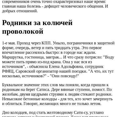
современников очень точно охарактеризовал наше время:
главная наша болезнь - дефицит человеческого общения. И
добрых отношений.
Родники за колючей
проволокой
1-е мая. Проход через КПП. Уныло, пограничники в защитной
форме, очередь, ветер и пять тридцать утра. Это первое
впечатление рассеялось быстро: в городе нас ждали.
Маршрутка, гостиница, завтрак... И что сразу потрясло: "Воду
можете пить прямо из-под крана. Она у нас вся из
источников", - объяснила Елена Адольфовна, сотрудник
РФЯЦ, Саровский организатор нашей поездки. "А что, их тут
несколько, источников?" - "Они повсюду!"
Буквальное значение этих слов мы поняли, когда пришли к
родникам на берег Сатиса. Дере вянные ступени, помост. По
желобам, двумя щедрыми струями к людям стекают родники.
Невысокие бетонные колодцы - для тех, кто хочет зачерпнуть
и облиться. Говорят, желающих много не только летом.
Дно колодцев, под стать желтоводному Сати-су, устлано