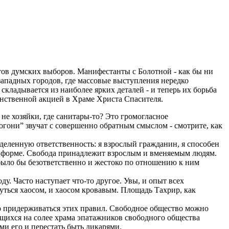
атов думских выборов. Манифестанты с Болотной - как бы ни
 западных городов, где массовые выступления нередко
кладывается из наиболее ярких деталей - и теперь их борьба
щунственной акцией в Храме Христа Спасителя.
 не хозяйки, где санитары-то? Это громогласное
огони” звучат с совершенно обратным смыслом - смотрите, как
еделенную ответственность: я взрослый гражданин, я способен
ой форме. Свобода принадлежит взрослым и вменяемым людям.
было бы безответственно и жестоко по отношению к ним
ду. Часто наступает что-то другое. Увы, и опыт всех
уться хаосом, и хаосом кровавым. Площадь Тахрир, как
ьно придерживаться этих правил. Свободное общество можно
ющихся на солее храма эпатажников свободного общества
ми его и перестать быть дикарями.