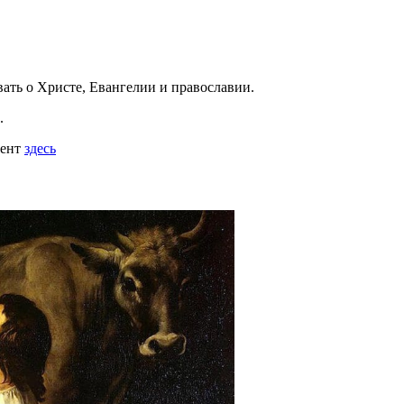
вать
о Христе, Евангелии и православии
.
.
мент
здесь