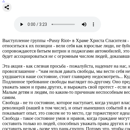
Выступление группы «Pussy Riot» в Храме Христа Спасителя - 
относиться к их позиции - вели себя как взрослые люди, не б
сопровождаются битьем витрин и поджогами автомобилей, это в
будет ассоциироваться не с огромным числом людей, доказавш
Эта акция - как слезная просьба - пожалуйста, наденьте на нас
провозглашение - “нам нельзя давать свободы, мы вести себя 
ухудшается наше состояние, стоит главврачу недосмотреть... Ку
Подлинное требование свободы выглядит по-другому. Оно предп
уважать закон и права других, и выражать свой протест - есл
Малым детям и людям, по каким-то причинам неспособным вест
самим.
Свобода - не то состояние, которое наступает, когда уходит вла
революций (нашей в том числе), и опыт нынешних событий в ар
показывает опыт, это совсем не то место, где торжествуют ид
Свобода - такое состояние умов и нравов, когда граждане мог
составить только из людей, способных уважать права других 
составить нельзя - разве что панк-группу. Потому что, чтобы 