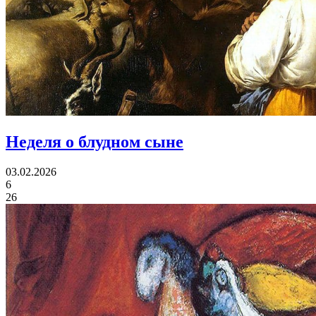
Неделя о блудном сыне
03.02.2026
6
26