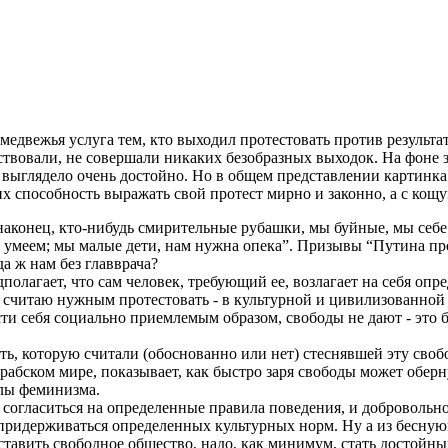
медвежья услуга тем, кто выходил протестовать против результ
уйствовали, не совершали никаких безобразных выходок. На фоне
ыглядело очень достойно. Но в общем представлении картинка с
их способность выражать свой протест мирно и законно, а с ко
, наконец, кто-нибудь смирительные рубашки, мы буйные, мы себе
не умеем; мы малые дети, нам нужна опека”. Призывы “Путина пр
да ж нам без главврача?
олагает, что сам человек, требующий ее, возлагает на себя опр
и я считаю нужным протестовать - в культурной и цивилизованн
и себя социально приемлемым образом, свободы не дают - это 
сть, которую считали (обоснованно или нет) стеснявшей эту свобо
абском мире, показывает, как быстро заря свободы может оберн
еалы феминизма.
ут согласиться на определенные правила поведения, и добровол
и придерживаться определенных культурных норм. Ну а из бесну
составить свободное общество, надо, как минимум, стать достойны