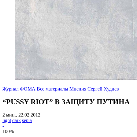
Журнал ФОМА
Все материалы
Мнения
Сергей Худиев
“PUSSY RIOT” В ЗАЩИТУ ПУТИНА
2 мин., 22.02.2012
light
dark
sepia
-
100
%
+