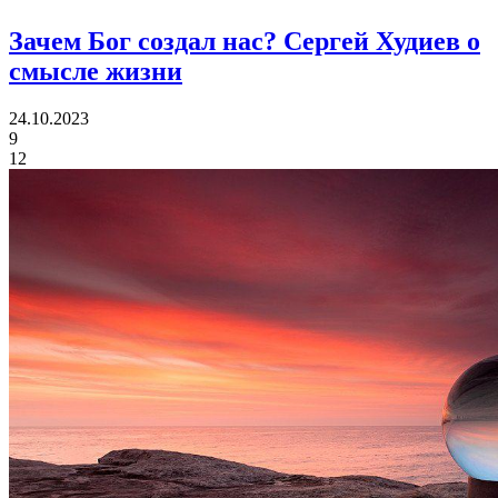
Зачем Бог создал нас?
Сергей Худиев о
смысле жизни
24.10.2023
9
12