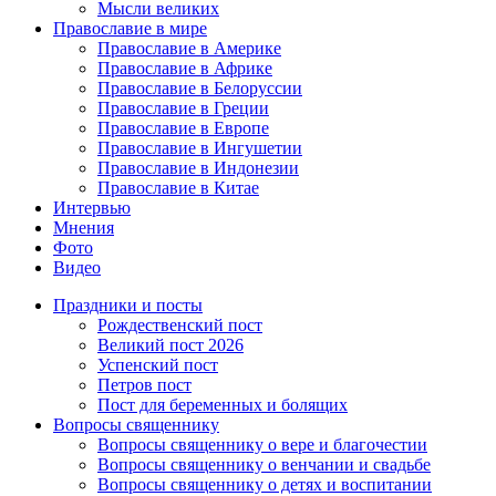
Мысли великих
Православие в мире
Православие в Америке
Православие в Африке
Православие в Белоруссии
Православие в Греции
Православие в Европе
Православие в Ингушетии
Православие в Индонезии
Православие в Китае
Интервью
Мнения
Фото
Видео
Праздники и посты
Рождественский пост
Великий пост 2026
Успенский пост
Петров пост
Пост для беременных и болящих
Вопросы священнику
Вопросы священнику о вере и благочестии
Вопросы священнику о венчании и свадьбе
Вопросы священнику о детях и воспитании