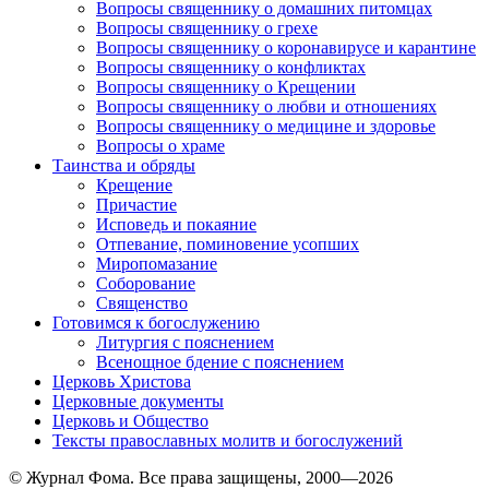
Вопросы священнику о домашних питомцах
Вопросы священнику о грехе
Вопросы священнику о коронавирусе и карантине
Вопросы священнику о конфликтах
Вопросы священнику о Крещении
Вопросы священнику о любви и отношениях
Вопросы священнику о медицине и здоровье
Вопросы о храме
Таинства и обряды
Крещение
Причастие
Исповедь и покаяние
Отпевание, поминовение усопших
Миропомазание
Соборование
Священство
Готовимся к богослужению
Литургия с пояснением
Всенощное бдение с пояснением
Церковь Христова
Церковные документы
Церковь и Общество
Тексты православных молитв и богослужений
© Журнал Фома. Все права защищены, 2000—2026