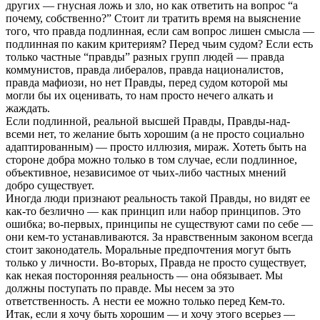
других — гнусная ложь и зло, но как ответить на вопрос “а
почему, собственно?” Стоит ли тратить время на выяснение
того, что правда подлинная, если сам вопрос лишен смысла —
подлинная по каким критериям? Перед чьим судом? Если есть
только частные “правды” разных групп людей — правда
коммунистов, правда либералов, правда националистов,
правда мафиози, но нет Правды, перед судом которой мы
могли бы их оценивать, то нам просто нечего алкать и
жаждать.
Если подлинной, реальной высшей Правды, Правды-над-
всеми нет, то желание быть хорошим (а не просто социально
адаптированным) — просто иллюзия, мираж. Хотеть быть на
стороне добра можно только в том случае, если подлинное,
объективное, независимое от чьих-либо частных мнений
добро существует.
Иногда люди признают реальность такой Правды, но видят ее
как-то безлично — как принцип или набор принципов. Это
ошибка; во-первых, принципы не существуют сами по себе —
они кем-то устанавливаются. За нравственным законом всегда
стоит законодатель. Моральные предпочтения могут быть
только у личности. Во-вторых, Правда не просто существует,
как некая посторонняя реальность — она обязывает. Мы
должны поступать по правде. Мы несем за это
ответственность. А нести ее можно только перед Кем-то.
Итак, если я хочу быть хорошим — и хочу этого всерьез —