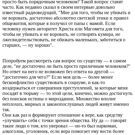
просто быть порядочным человеком? Такой вопрос ставят
часто. Как недавно сказал в своем интервью довольно
известный радиоведущий, "Мне для того, чтобы не убивать и
не воровать, достаточно абсолютно светской этики и правил
общежития, которые я получил от папы с мамой. Если
человеку нужен авторитет Христа или Магомета для того,
чтобы не убивать и не воровать, не сотворять кумира, не
лжесвидетельствовать, не обижать маленьких, заботиться о
старших, — ну хорошо".
Попробуем рассмотреть сам вопрос по существу — в самом
деле, "не достаточно ли быть просто приличным человеком?"
Но ответ на него не возможен без ответа на другой —
“достаточно для чего?” Если моя цель — более менее
бесконфликтно существовать в социуме, и как-то
воздержаться от совершения преступлений, за которые меня
посадят в тюрьму — то этой цели, конечно, можно достигнуть
без поисков истины о мироздании. Множество вполне
неплохих, мирных и законопослушных людей живут именно
так.
Они как раз и формируют отношение к вере, как средству
«улучшить» себя с точки зрения общества. Ну да — говорят
такие люди о том, кто уверовал — он-то был наркоман,
алкоголик, уголовник, если вера помогает ему вести более