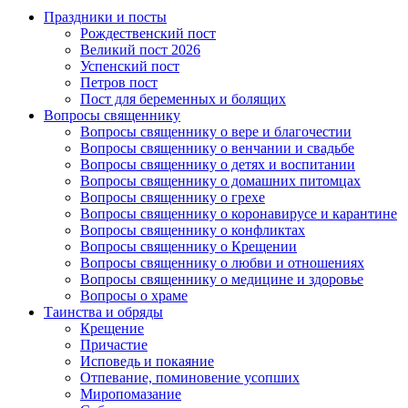
Праздники и посты
Рождественский пост
Великий пост 2026
Успенский пост
Петров пост
Пост для беременных и болящих
Вопросы священнику
Вопросы священнику о вере и благочестии
Вопросы священнику о венчании и свадьбе
Вопросы священнику о детях и воспитании
Вопросы священнику о домашних питомцах
Вопросы священнику о грехе
Вопросы священнику о коронавирусе и карантине
Вопросы священнику о конфликтах
Вопросы священнику о Крещении
Вопросы священнику о любви и отношениях
Вопросы священнику о медицине и здоровье
Вопросы о храме
Таинства и обряды
Крещение
Причастие
Исповедь и покаяние
Отпевание, поминовение усопших
Миропомазание