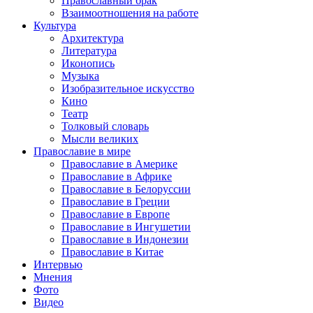
Православный брак
Взаимоотношения на работе
Культура
Архитектура
Литература
Иконопись
Музыка
Изобразительное искусство
Кино
Театр
Толковый словарь
Мысли великих
Православие в мире
Православие в Америке
Православие в Африке
Православие в Белоруссии
Православие в Греции
Православие в Европе
Православие в Ингушетии
Православие в Индонезии
Православие в Китае
Интервью
Мнения
Фото
Видео