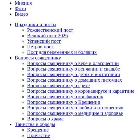
Мнения
Фото
Видео
Праздники и посты
Рождественский пост
Великий пост 2026
Успенский пост
Петров пост
Пост для беременных и болящих
Вопросы священнику
Вопросы священнику о вере и благочестии
Вопросы священнику о венчании и свадьбе
Вопросы священнику о детях и воспитании
Вопросы священнику о домашних питомцах
Вопросы священнику о грехе
Вопросы священнику о коронавирусе и карантине
Вопросы священнику о конфликтах
Вопросы священнику о Крещении
Вопросы священнику о любви и отношениях
Вопросы священнику о медицине и здоровье
Вопросы о храме
Таинства и обряды
Крещение
Причастие