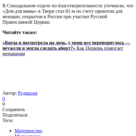
В Синодальном отделе по благотворительности уточнили, что
«Дом для мамы» в Твери стал 81-м по счету приютом для
женщин, открытом в России при участии Русской
Православной Церкви.
Читайте также:
«Когда я посмотрела на дочь, у меня все перевернулось —
неужели я могла сделать аборт?»
Как Церковь помогает
женщинам
Автор:
Редакция
0
0
Сохранить
Поделиться:
Теги:
Материнство