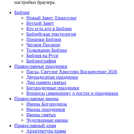
настройки браузера.
Библия
Новый Завет, Евангелие
Ветхий Завет
Кто есть кто в Библии
Библейская текстология
Пророки Библии
Читаем Писание
Толкование Библии
Библия на Руси
Библиография
Православные праздники
Пасха, Светлое Христово Воскресение 2026
Двунадесятые праздники
Дни памяти святых
Богородичные праздники
Вопросы священнику о постах и праздниках
Православные иконы
Иконы Богородицы
Иконы праздников
Иконы святых
Чудотворные иконы
Православный храм
Архитектура храма