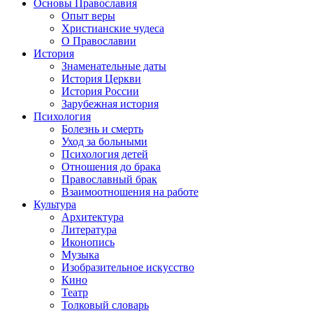
Основы Православия
Опыт веры
Христианские чудеса
О Православии
История
Знаменательные даты
История Церкви
История России
Зарубежная история
Психология
Болезнь и смерть
Уход за больными
Психология детей
Отношения до брака
Православный брак
Взаимоотношения на работе
Культура
Архитектура
Литература
Иконопись
Музыка
Изобразительное искусство
Кино
Театр
Толковый словарь