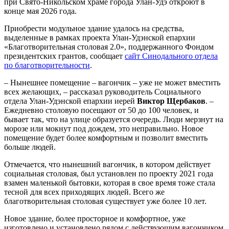
при Свято-Никольском храме города Улан-Удэ откроют в
конце мая 2026 года.
Приобрести модульное здание удалось на средства,
выделенные в рамках проекта Улан-Удэнской епархии
«Благотворительная столовая 2.0», поддержанного Фондом
президентских грантов, сообщает
сайт Синодального отдела
по благотворительности
.
– Нынешнее помещение – вагончик – уже не может вместить
всех желающих, – рассказал руководитель Социального
отдела Улан-Удэнской епархии иерей
Виктор Щербаков
. –
Ежедневно столовую посещают от 50 до 100 человек, и
бывает так, что на улице образуется очередь. Люди мерзнут на
морозе или мокнут под дождем, это неправильно. Новое
помещение будет более комфортным и позволит вместить
больше людей.
Отмечается, что нынешний вагончик, в котором действует
социальная столовая, был установлен по проекту 2021 года
взамен маленькой бытовки, которая в свое время тоже стала
тесной для всех приходящих людей. Всего же
благотворительная столовая существует уже более 10 лет.
Новое здание, более просторное и комфортное, уже
изготовлено и установлено рядом с действующим вагончиком