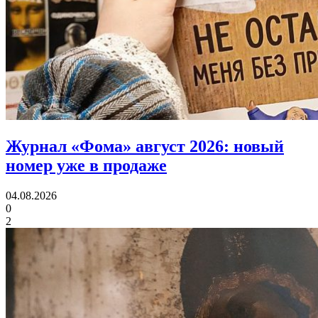
Журнал «Фома» август 2026:
новый
номер уже в продаже
04.08.2026
0
2