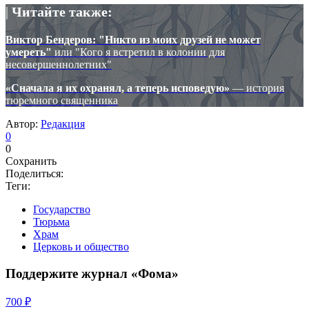
|
Читайте также:
Виктор Бендеров: "Никто из моих друзей не может
умереть"
или "Кого я встретил в колонии для
несовершеннолетних"
«Сначала я их охранял, а теперь исповедую»
— история
тюремного священника
Автор:
Редакция
0
0
Сохранить
Поделиться:
Теги:
Государство
Тюрьма
Храм
Церковь и общество
Поддержите журнал «Фома»
700 ₽