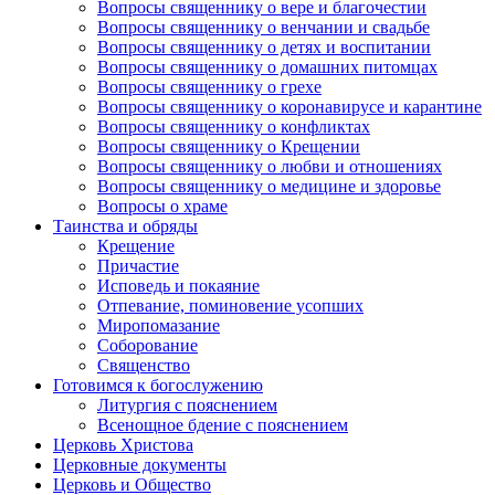
Вопросы священнику о вере и благочестии
Вопросы священнику о венчании и свадьбе
Вопросы священнику о детях и воспитании
Вопросы священнику о домашних питомцах
Вопросы священнику о грехе
Вопросы священнику о коронавирусе и карантине
Вопросы священнику о конфликтах
Вопросы священнику о Крещении
Вопросы священнику о любви и отношениях
Вопросы священнику о медицине и здоровье
Вопросы о храме
Таинства и обряды
Крещение
Причастие
Исповедь и покаяние
Отпевание, поминовение усопших
Миропомазание
Соборование
Священство
Готовимся к богослужению
Литургия с пояснением
Всенощное бдение с пояснением
Церковь Христова
Церковные документы
Церковь и Общество