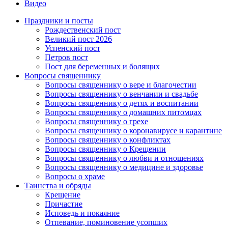
Видео
Праздники и посты
Рождественский пост
Великий пост 2026
Успенский пост
Петров пост
Пост для беременных и болящих
Вопросы священнику
Вопросы священнику о вере и благочестии
Вопросы священнику о венчании и свадьбе
Вопросы священнику о детях и воспитании
Вопросы священнику о домашних питомцах
Вопросы священнику о грехе
Вопросы священнику о коронавирусе и карантине
Вопросы священнику о конфликтах
Вопросы священнику о Крещении
Вопросы священнику о любви и отношениях
Вопросы священнику о медицине и здоровье
Вопросы о храме
Таинства и обряды
Крещение
Причастие
Исповедь и покаяние
Отпевание, поминовение усопших