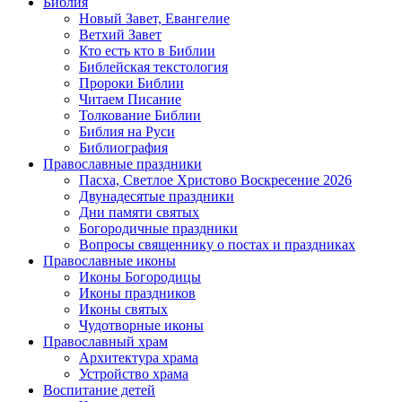
Библия
Новый Завет, Евангелие
Ветхий Завет
Кто есть кто в Библии
Библейская текстология
Пророки Библии
Читаем Писание
Толкование Библии
Библия на Руси
Библиография
Православные праздники
Пасха, Светлое Христово Воскресение 2026
Двунадесятые праздники
Дни памяти святых
Богородичные праздники
Вопросы священнику о постах и праздниках
Православные иконы
Иконы Богородицы
Иконы праздников
Иконы святых
Чудотворные иконы
Православный храм
Архитектура храма
Устройство храма
Воспитание детей