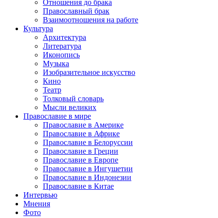
Отношения до брака
Православный брак
Взаимоотношения на работе
Культура
Архитектура
Литература
Иконопись
Музыка
Изобразительное искусство
Кино
Театр
Толковый словарь
Мысли великих
Православие в мире
Православие в Америке
Православие в Африке
Православие в Белоруссии
Православие в Греции
Православие в Европе
Православие в Ингушетии
Православие в Индонезии
Православие в Китае
Интервью
Мнения
Фото