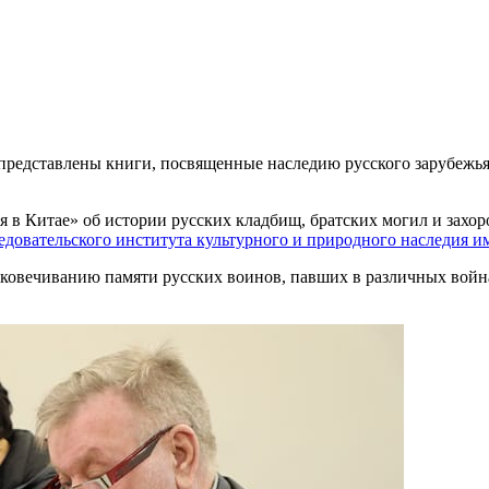
 представлены книги, посвященные наследию русского зарубежья.
 в Китае» об истории русских кладбищ, братских могил и захор
едовательского института культурного и природного наследия и
вековечиванию памяти русских воинов, павших в различных войн