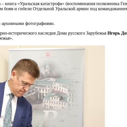
та – книга «Уральская катастрофа» (воспоминания полковника Ге
им боям и гибели Отдельной Уральской армии под командованием
и архивными фотографиями.
урно-исторического наследия Дома русского Зарубежья
Игорь Д
бежья».