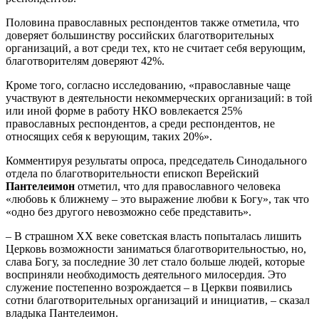
Половина православных респондентов также отметила, что
доверяет большинству российских благотворительных
организаций, а вот среди тех, кто не считает себя верующим,
благотворителям доверяют 42%.
Кроме того, согласно исследованию, «православные чаще
участвуют в деятельности некоммерческих организаций: в той
или иной форме в работу НКО вовлекается 25%
православных респондентов, а среди респондентов, не
относящих себя к верующим, таких 20%».
Комментируя результаты опроса, председатель Синодального
отдела по благотворительности епископ Верейский
Пантелеимон
отметил, что для православного человека
«любовь к ближнему – это выражение любви к Богу», так что
«одно без другого невозможно себе представить».
– В страшном XX веке советская власть попыталась лишить
Церковь возможности заниматься благотворительностью, но,
слава Богу, за последние 30 лет стало больше людей, которые
восприняли необходимость деятельного милосердия. Это
служение постепенно возрождается – в Церкви появились
сотни благотворительных организаций и инициатив, – сказал
владыка Пантелеимон.