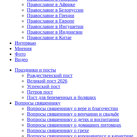
Православие в Африке
Православие в Белоруссии
Православие в Греции
Православие в Европе
Православие в Ингушетии
Православие в Индонезии
Православие в Китае
Интервью
Мнения
Фото
Видео
Праздники и посты
Рождественский пост
Великий пост 2026
Успенский пост
Петров пост
Пост для беременных и болящих
Вопросы священнику
Вопросы священнику о вере и благочестии
Вопросы священнику о венчании и свадьбе
Вопросы священнику о детях и воспитании
Вопросы священнику о домашних питомцах
Вопросы священнику о грехе
Вопросы священнику о коронавирусе и карантине