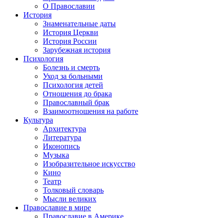
О Православии
История
Знаменательные даты
История Церкви
История России
Зарубежная история
Психология
Болезнь и смерть
Уход за больными
Психология детей
Отношения до брака
Православный брак
Взаимоотношения на работе
Культура
Архитектура
Литература
Иконопись
Музыка
Изобразительное искусство
Кино
Театр
Толковый словарь
Мысли великих
Православие в мире
Православие в Америке