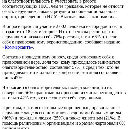
на благотворительность и участвовать в работе
соответствующих НКО, чем те граждане, которые не относят
себя к верующим, таковы результаты общенационального
опроса, проведенного НИУ «Высшая школа экономики».
В опросе приняли участие 2 002 человека из городов и сел в
возрасте от 18 лет и старше. Из этого числа респондентов
верующими назвали себя 76% россиян, в т.ч. 66% отнесли
себя к православному вероисповеданию, сообщает издание
«Коммерсантъ»
.
Согласно проведенному опросу, среди относящих себя к
православной вере, доля тех, кому приходилось заниматься
благотворительностью, составляет 57%, а среди тех, кто не
принадлежит ни к одной из конфессий, эта доля составляет
лишь 45%.
Что касается благотворительных пожертвований, то их
совершали 56% православных россиян из числа респондентов
и только 42% тех, кто не считает себя верующими.
При этом, как и все остальные опрошенные, православные
верующие чаще всего помогают средствами больным детям
(46%) и пожилым людям (25%), а также животным (21%). В
помощь религиозным организациям и храмам жертвовали 6%
респондентов.