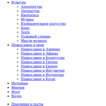
Культура
Архитектура
Литература
Иконопись
Музыка
Изобразительное искусство
Кино
Театр
Толковый словарь
Мысли великих
Православие в мире
Православие в Америке
Православие в Африке
Православие в Белоруссии
Православие в Греции
Православие в Европе
Православие в Ингушетии
Православие в Индонезии
Православие в Китае
Интервью
Мнения
Фото
Видео
Праздники и посты