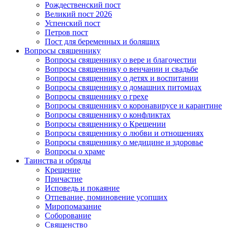
Рождественский пост
Великий пост 2026
Успенский пост
Петров пост
Пост для беременных и болящих
Вопросы священнику
Вопросы священнику о вере и благочестии
Вопросы священнику о венчании и свадьбе
Вопросы священнику о детях и воспитании
Вопросы священнику о домашних питомцах
Вопросы священнику о грехе
Вопросы священнику о коронавирусе и карантине
Вопросы священнику о конфликтах
Вопросы священнику о Крещении
Вопросы священнику о любви и отношениях
Вопросы священнику о медицине и здоровье
Вопросы о храме
Таинства и обряды
Крещение
Причастие
Исповедь и покаяние
Отпевание, поминовение усопших
Миропомазание
Соборование
Священство