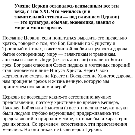
Учение Церкви оставалось неизменным все эти
века, с I по XXI. Что менялось (и в
значительной степени — под влиянием Церкви)
— это культура, обычаи, экономика, знания о
мире и многое другое.
Послание Церкви, если попытаться выразить его предельно
кратко, говорит о том, что Бог, Единый по Существу и
Троичный в Лицах, в акте чистой любви и щедрости даровал
бытие сотворенному миру — галактикам и травинкам,
ангелам и людям. Люди (и часть ангелов) отпали от Бога в
грех. Бог ради спасения Своих падших и мятежных творений
стал человеком в лице Иисуса Христа. Через Свою
жертвенную смерть на Кресте и Воскресение Христос даровал
нам прощение грехов и жизнь вечную, которую мы
принимаем покаянием и верой.
Церковь не возвещает каких-то естественнонаучных
представлений, поэтому христиане во времена Кеплера,
Паскаля, Бойля или Ньютона (а все эти великие мужи науки
были людьми глубоко верующими) придерживались тех
представлений о природном мире, которые были характерны
для их эпохи. Со временем, естественно, эти представления
менялись. Но они никак не были верой Церкви.