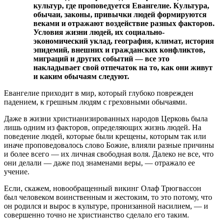
культур, где проповедуется Евангелие. Культура,
обычаи, законы, привычки людей формируются
веками и отражают воздействие разных факторов.
Условия жизни людей, их социально-
экономический уклад, география, климат, история
эпидемий, внешних и гражданских конфликтов,
миграций и других событий — все это
накладывает свой отпечаток на то, как они живут
и каким обычаям следуют.
Евангелие приходит в мир, который глубоко поврежден
падением, к грешным людям с греховными обычаями.
Даже в жизни христианизированных народов Церковь была
лишь одним из факторов, определяющих жизнь людей. На
поведение людей, которые были крещены, которым так или
иначе проповедовалось слово Божие, влияли разные причины
и более всего — их личная свободная воля. Далеко не все, что
они делали — даже под знаменами веры, — отражало ее
учение.
Если, скажем, новообращенный викинг Олаф Трюгвассон
был человеком воинственным и жестоким, то это потому, что
он родился и вырос в культуре, пронизанной насилием, — и
совершенно точно не христианство сделало его таким.