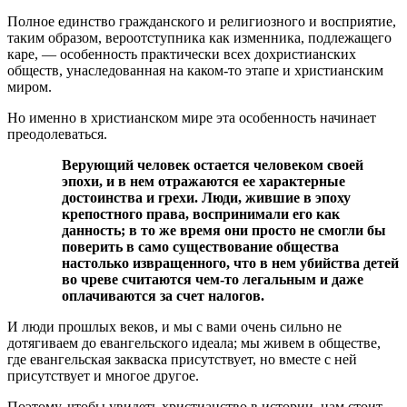
Полное единство гражданского и религиозного и восприятие,
таким образом, вероотступника как изменника, подлежащего
каре, — особенность практически всех дохристианских
обществ, унаследованная на каком-то этапе и христианским
миром.
Но именно в христианском мире эта особенность начинает
преодолеваться.
Верующий человек остается человеком своей
эпохи, и в нем отражаются ее характерные
достоинства и грехи. Люди, жившие в эпоху
крепостного права, воспринимали его как
данность; в то же время они просто не смогли бы
поверить в само существование общества
настолько извращенного, что в нем убийства детей
во чреве считаются чем-то легальным и даже
оплачиваются за счет налогов.
И люди прошлых веков, и мы с вами очень сильно не
дотягиваем до евангельского идеала; мы живем в обществе,
где евангельская закваска присутствует, но вместе с ней
присутствует и многое другое.
Поэтому, чтобы увидеть христианство в истории, нам стоит