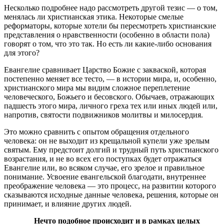
Несколько подробнее надо рассмотреть другой тезис — о том,
менялась ли христианская этика. Некоторые смелые
реформаторы, которые хотели бы пересмотреть христианские
представления о нравственности (особенно в области пола)
говорят о том, что это так. Но есть ли какие-либо основания
для этого?
Евангелие сравнивает Царство Божие с закваской, которая
постепенно меняет все тесто, — в истории мира, и, особенно,
христианского мира мы видим сложное переплетение
человеческого, Божьего и бесовского. Обычаев, отражающих
падшесть этого мира, личного греха тех или иных людей или,
напротив, святости подвижников молитвы и милосердия.
Это можно сравнить с опытом обращения отдельного
человека: он не выходит из крещальной купели уже зрелым
святым. Ему предстоит долгий и трудный путь христианского
возрастания, и не во всех его поступках будет отражаться
Евангелие или, во всяком случае, его зрелое и правильное
понимание. Усвоение евангельской благодати, внутреннее
преображение человека — это процесс, на развитии которого
сказываются исходные данные человека, решения, которые он
принимает, и влияние других людей.
Нечто подобное происходит и в рамках целых