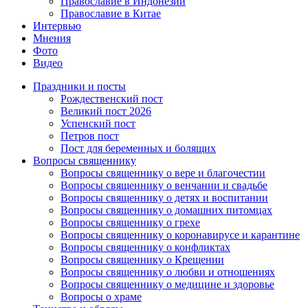
Православие в Индонезии
Православие в Китае
Интервью
Мнения
Фото
Видео
Праздники и посты
Рождественский пост
Великий пост 2026
Успенский пост
Петров пост
Пост для беременных и болящих
Вопросы священнику
Вопросы священнику о вере и благочестии
Вопросы священнику о венчании и свадьбе
Вопросы священнику о детях и воспитании
Вопросы священнику о домашних питомцах
Вопросы священнику о грехе
Вопросы священнику о коронавирусе и карантине
Вопросы священнику о конфликтах
Вопросы священнику о Крещении
Вопросы священнику о любви и отношениях
Вопросы священнику о медицине и здоровье
Вопросы о храме