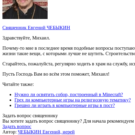
Священник Евгений ЧЕБЫКИН
Здравствуйте, Михаил.
Почему-то мне в последнее время подобные вопросы поступают о
жизни такие вещи, с которыми лучше не шутить. Строительств
Старайтесь, пожалуйста, регулярно ходить в храм на службу, 
Пусть Господь Вам во всём этом поможет, Михаил!
Читайте также:
Нужно ли освятить собор, построенный в Minecraft?
Грех ли компьютерные
игры на религиозную тематику?
Грешно ли играть в компьютерные игры в пост?
Задать вопрос священнику
Вы хотите задать вопрос священнику? Для начала рекомендуем
Задать вопрос
Автор:
ЧЕБЫКИН Евгений, иерей