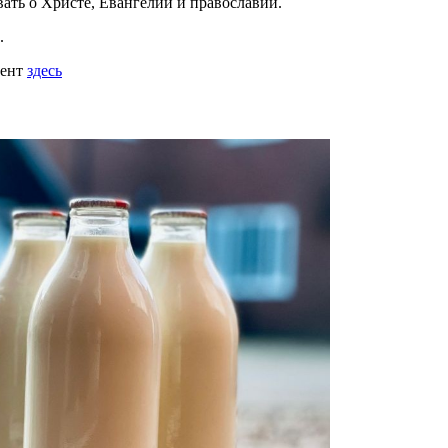
вать
о Христе, Евангелии и православии
.
.
мент
здесь